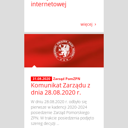
internetowej
więcej
31.08.2020
Zarząd PomZPN
Komunikat Zarządu z
dnia 28.08.2020 r.
​ W dniu 28.08.2020 r. odbyło się
pierwsze w kadencji 2020-2024
posiedzenie Zarząd Pomorskiego
ZPN. W trakcie posiedzenia podjęto
szereg decyzji ...