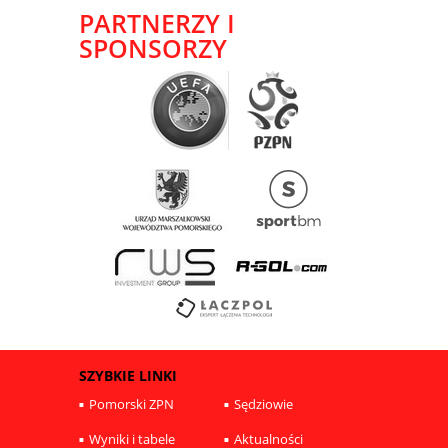
PARTNERZY I
SPONSORZY
SZYBKIE LINKI
Pomorski ZPN
Sędziowie
Wyniki i tabele
Aktualności