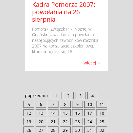
Kadra Pomorza 2007:
powołania na 26
sierpnia
​ Pomorski Związek Piłki Nożnej w
Gdańsku zawiadamia o powołaniu
następujących zawodników rocznika
2007 na konsultacje szkoleniową,
która odbędzie się 26 ...
więcej
poprzednia
1
2
3
4
5
6
7
8
9
10
11
12
13
14
15
16
17
18
19
20
21
22
23
24
25
26
27
28
29
30
31
32