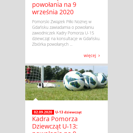
powołania na 9
września 2020
​ Pomorski Związek Piłki Nożnej w
Gdańsku zawiadamia o powołaniu
zawodniczek Kadry Pomorza U-15
dziewcząt na konsultacje w Gdańsku.
Zbiórka powołanych ...
więcej
02.09.2020
U-13 dziewcząt
Kadra Pomorza
Dziewcząt U-13: