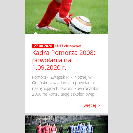
27.08.2020
U-13 chłopców
Kadra Pomorza 2008:
powołania na
1.09.2020 r.
​ Pomorski Związek Piłki Nożnej w
Gdańsku zawiadamia o powołaniu
następujących zawodników rocznika
2008 na konsultację szkoleniową:
więcej