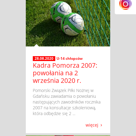
28.08.2020
U-14 chłopców
Kadra Pomorza 2007:
powołania na 2
września 2020 r.
​ Pomorski Związek Piłki Nożnej w
Gdańsku zawiadamia o powołaniu
następujących zawodników rocznika
2007 na konsultacje szkoleniową,
która odbędzie się 2 ...
więcej