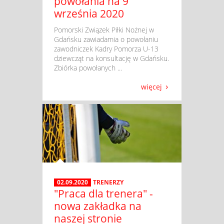
powołania na 9
września 2020
​ Pomorski Związek Piłki Nożnej w
Gdańsku zawiadamia o powołaniu
zawodniczek Kadry Pomorza U-13
dziewcząt na konsultację w Gdańsku.
Zbiórka powołanych ...
więcej
02.09.2020
TRENERZY
"Praca dla trenera" -
nowa zakładka na
naszej stronie