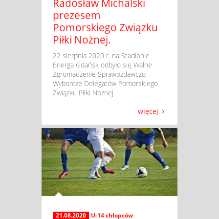
Radosław Michalski
prezesem
Pomorskiego Związku
Piłki Nożnej.
​ 22 sierpnia 2020 r. na Stadionie
Energa Gdańsk odbyło się Walne
Zgromadzenie Sprawozdawczo-
Wyborcze Delegatów Pomorskiego
Związku Piłki Nożnej.
więcej
21.08.2020
U-14 chłopców