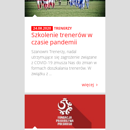
24.08.2020
TRENERZY
Szkolenie trenerów w
czasie pandemii
​ Szanowni Trenerzy, nadal
utrzymujące się zagrożenie związane
z COVID-19 zmusza Nas do zmian w
formach doszkalania trenerów. W
związku z ...
więcej