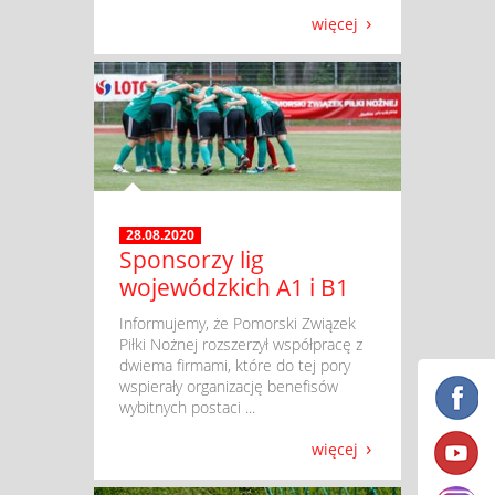
więcej
28.08.2020
Sponsorzy lig
wojewódzkich A1 i B1
​ Informujemy, że Pomorski Związek
Piłki Nożnej rozszerzył współpracę z
dwiema firmami, które do tej pory
wspierały organizację benefisów
wybitnych postaci ...
więcej