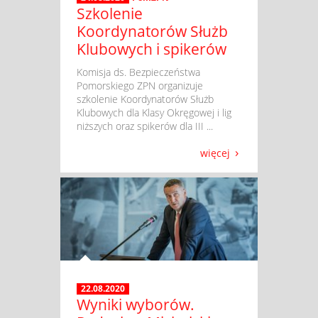
Szkolenie
Koordynatorów Służb
Klubowych i spikerów
​ Komisja ds. Bezpieczeństwa
Pomorskiego ZPN organizuje
szkolenie Koordynatorów Służb
Klubowych dla Klasy Okręgowej i lig
niższych oraz spikerów dla III ...
więcej
22.08.2020
Wyniki wyborów.