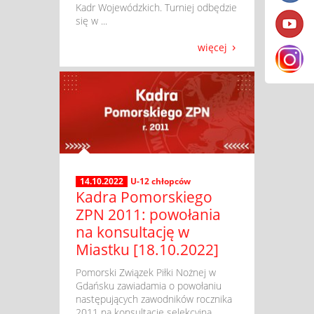
Kadr Wojewódzkich. Turniej odbędzie
się w ...
więcej
14.10.2022
U-12 chłopców
Kadra Pomorskiego
ZPN 2011: powołania
na konsultację w
Miastku [18.10.2022]
​ Pomorski Związek Piłki Nożnej w
Gdańsku zawiadamia o powołaniu
następujących zawodników rocznika
2011 na konsultację selekcyjną,