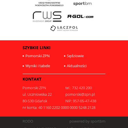
SZYBKIE LINKI
Pomorski ZPN
Sędziowie
Wyniki i tabele
Aktualności
KONTAKT
Pomorski ZPN
tel.: 732 420 200
ul. Uczniowska 22
pomorski@zpn.pl
80-530 Gdańsk
NIP: 957-05-47-438
nr konta: 40 1160 2202 0000 0000 5248 2128
RODO
powered by sportbm