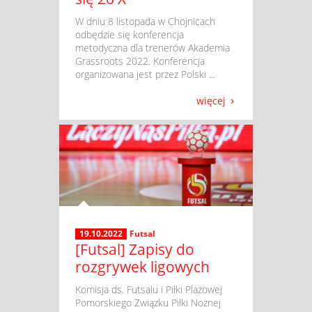
​ W dniu 8 listopada w Chojnicach
odbędzie się konferencja
metodyczna dla trenerów Akademia
Grassroots 2022. Konferencja
organizowana jest przez Polski ...
więcej
19.10.2022
Futsal
[Futsal] Zapisy do
rozgrywek ligowych
​ Komisja ds. Futsalu i Piłki Plażowej
Pomorskiego Związku Piłki Nożnej