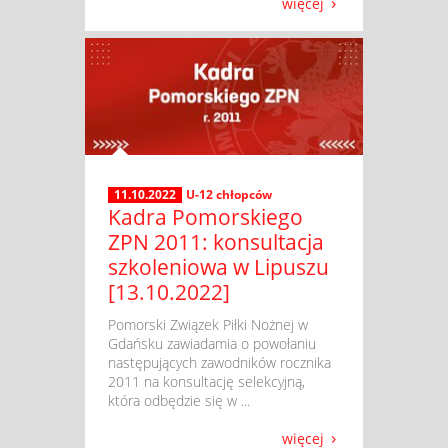
więcej
11.10.2022
U-12 chłopców
Kadra Pomorskiego
ZPN 2011: konsultacja
szkoleniowa w Lipuszu
[13.10.2022]
​ Pomorski Związek Piłki Nożnej w
Gdańsku zawiadamia o powołaniu
następujących zawodników rocznika
2011 na konsultację selekcyjną,
która odbędzie się w ...
więcej