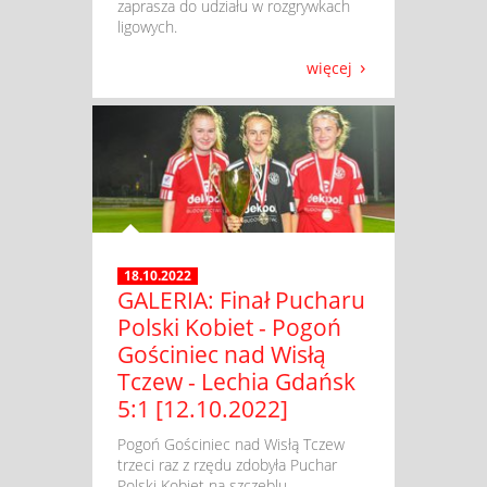
zaprasza do udziału w rozgrywkach
ligowych.
więcej
18.10.2022
GALERIA: Finał Pucharu
Polski Kobiet - Pogoń
Gościniec nad Wisłą
Tczew - Lechia Gdańsk
5:1 [12.10.2022]
​ Pogoń Gościniec nad Wisłą Tczew
trzeci raz z rzędu zdobyła Puchar
Polski Kobiet na szczeblu