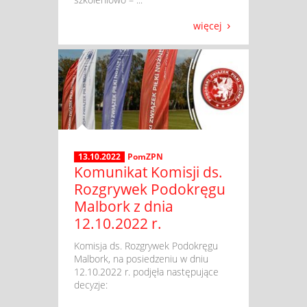
więcej
13.10.2022
PomZPN
Komunikat Komisji ds.
Rozgrywek Podokręgu
Malbork z dnia
12.10.2022 r.
​ Komisja ds. Rozgrywek Podokręgu
Malbork, na posiedzeniu w dniu
12.10.2022 r. podjęła następujące
decyzje: