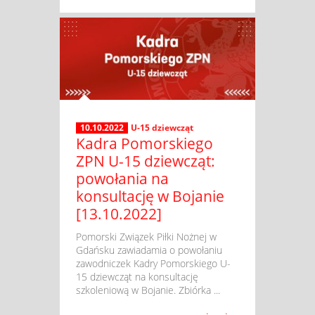
10.10.2022
U-15 dziewcząt
Kadra Pomorskiego
ZPN U-15 dziewcząt:
powołania na
konsultację w Bojanie
[13.10.2022]
​ Pomorski Związek Piłki Nożnej w
Gdańsku zawiadamia o powołaniu
zawodniczek Kadry Pomorskiego U-
15 dziewcząt na konsultację
szkoleniową w Bojanie. Zbiórka ...