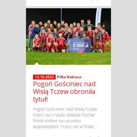
12.10.2022
Piłka Kobieca
Pogoń Gościniec nad
Wisłą Tczew obroniła
tytuł!
​ Pogoń Gościniec nad Wisłą Tczew
trzeci raz z rzędu zdobyła Puchar
Polski Kobiet na szczeblu
wojewódzkim. Trzeci raz w finale ...