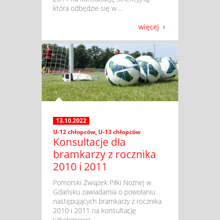
która odbędzie się w ...
więcej
13.10.2022
U-12 chłopców
,
U-13 chłopców
Konsultacje dla
bramkarzy z rocznika
2010 i 2011
​ Pomorski Związek Piłki Nożnej w
Gdańsku zawiadamia o powołaniu
następujących bramkarzy z rocznika
2010 i 2011 na konsultację
szkoleniowo – ...