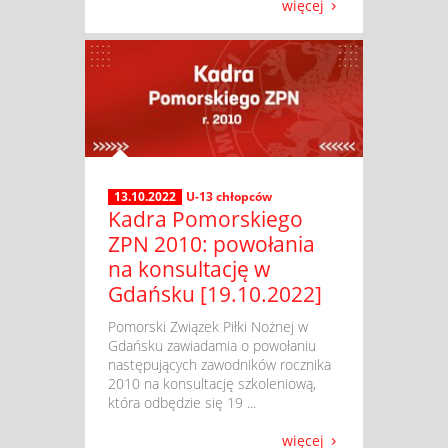
więcej
13.10.2022
U-13 chłopców
Kadra Pomorskiego
ZPN 2010: powołania
na konsultację w
Gdańsku [19.10.2022]
​ Pomorski Związek Piłki Nożnej w
Gdańsku zawiadamia o powołaniu
następujących zawodników rocznika
2010 na konsultację szkoleniową,
która odbędzie się 19 ...
więcej