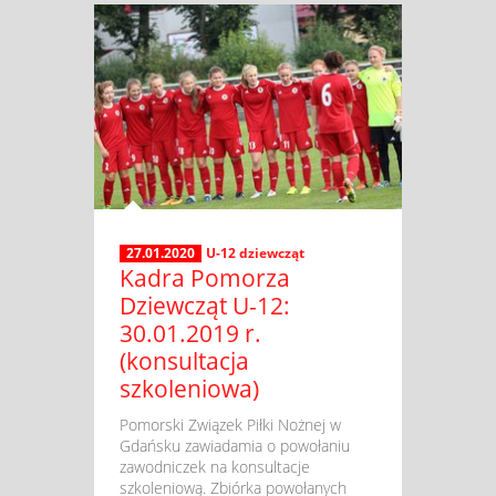
27.01.2020
U-12 dziewcząt
Kadra Pomorza
Dziewcząt U-12:
30.01.2019 r.
(konsultacja
szkoleniowa)
​ Pomorski Związek Piłki Nożnej w
Gdańsku zawiadamia o powołaniu
zawodniczek na konsultacje
szkoleniową. Zbiórka powołanych