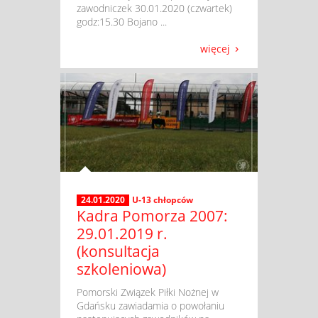
zawodniczek 30.01.2020 (czwartek)
godz:15.30 Bojano ...
więcej
24.01.2020
U-13 chłopców
Kadra Pomorza 2007:
29.01.2019 r.
(konsultacja
szkoleniowa)
​ Pomorski Związek Piłki Nożnej w
Gdańsku zawiadamia o powołaniu