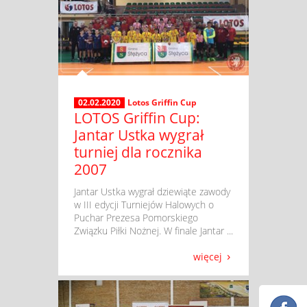
02.02.2020
Lotos Griffin Cup
LOTOS Griffin Cup:
Jantar Ustka wygrał
turniej dla rocznika
2007
​ Jantar Ustka wygrał dziewiąte zawody
w III edycji Turniejów Halowych o
Puchar Prezesa Pomorskiego
Związku Piłki Nożnej. W finale Jantar ...
więcej