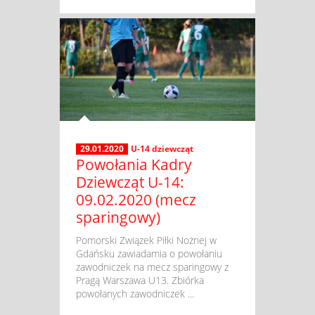
29.01.2020
U-14 dziewcząt
Powołania Kadry
Dziewcząt U-14:
09.02.2020 (mecz
sparingowy)
​ Pomorski Związek Piłki Nożnej w
Gdańsku zawiadamia o powołaniu
zawodniczek na mecz sparingowy z
Pragą Warszawa U13. Zbiórka
powołanych zawodniczek ...