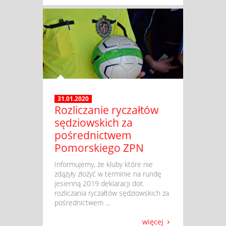
31.01.2020
Rozliczanie ryczałtów
sędziowskich za
pośrednictwem
Pomorskiego ZPN
​ Informujemy, że kluby które nie
zdążyły złożyć w terminie na rundę
jesienną 2019 deklaracji dot.
rozliczania ryczałtów sędziowskich za
pośrednictwem ...
więcej