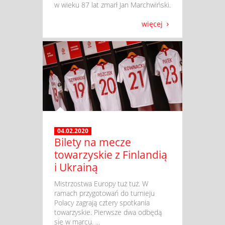
w wieku 87 lat zmarł Jan Marchwiński.
więcej
04.02.2020
Bilety na mecze
towarzyskie z Finlandią
i Ukrainą
​ Mistrzostwa Europy tuż tuż. W
ramach przygotowań do turnieju
Polacy zagrają cztery spotkania
towarzyskie. Pierwsze dwa odbędą
się w marcu. ...