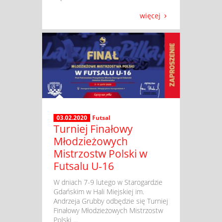
więcej
03.02.2020
Futsal
Turniej Finałowy
Młodzieżowych
Mistrzostw Polski w
Futsalu U-16
​ W dniach 7-9 lutego w Starogardzie
Gdańskim w Hali Miejskiej im.
Andrzeja Grubby odbędzie się Turniej
Finałowy Młodzieżowych Mistrzostw
Polski ...