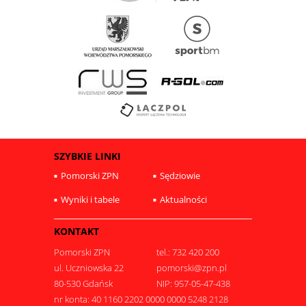
SZYBKIE LINKI
Pomorski ZPN
Sędziowie
Wyniki i tabele
Aktualności
KONTAKT
Pomorski ZPN
tel.: 732 420 200
ul. Uczniowska 22
pomorski@zpn.pl
80-530 Gdańsk
NIP: 957-05-47-438
nr konta: 40 1160 2202 0000 0000 5248 2128