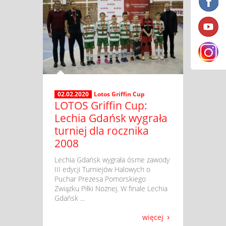
02.02.2020
Lotos Griffin Cup
LOTOS Griffin Cup:
Lechia Gdańsk wygrała
turniej dla rocznika
2008
​ Lechia Gdańsk wygrała ósme zawody
III edycji Turniejów Halowych o
Puchar Prezesa Pomorskiego
Związku Piłki Nożnej. W finale Lechia
Gdańsk ...
więcej