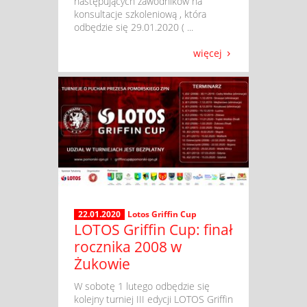
następujących zawodników na
konsultacje szkoleniową , która
odbędzie się 29.01.2020 ( ...
więcej
22.01.2020
Lotos Griffin Cup
LOTOS Griffin Cup: finał
rocznika 2008 w
Żukowie
​ W sobotę 1 lutego odbędzie się
kolejny turniej III edycji LOTOS Griffin