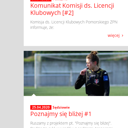
Komunikat Komisji ds. Licencji
Klubowych [#2]
​ Komisja ds. Licencji Klubowych Pomorskiego ZPN
informuje, że:
więcej
25.04.2020
Sędziowie
Poznajmy się bliżej #1
​ Ruszamy z projektem pt. "Poznajmy się bliżej".