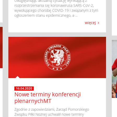
​ Uwzględniając aktualną sytuację wynikającą z
rozprzestrzeniania się koronawirusa SARS-CoV-2,
wywołującego chorobę COVID-19 i związanym z tym
ogłoszeniem stanu epidemicznego, a ...
więcej
16.04.2020
Nowe terminy konferencji
plenarnychMT
​ Zgodnie z zapowiedziami, Zarząd Pomorskiego
Związku Piłki Nożnej uchwalił nowe terminy