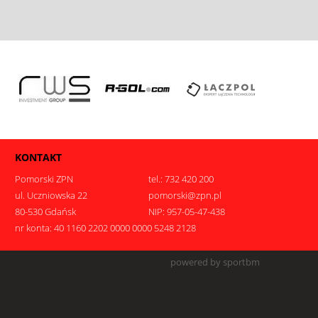
KONTAKT
Pomorski ZPN
tel.: 732 420 200
ul. Uczniowska 22
pomorski@zpn.pl
80-530 Gdańsk
NIP: 957-05-47-438
nr konta: 40 1160 2202 0000 0000 5248 2128
.
powered by sportbm