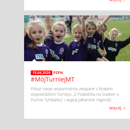
15.04.2020
PZPN
#MójTurniejMT
​ Pokaż swoje wspomnienia związane z finałami
wojewódzkimi Turnieju „Z Podwórka na Stadion o
Puchar Tymbarku” i wygraj piłkarskie nagrody!
więcej