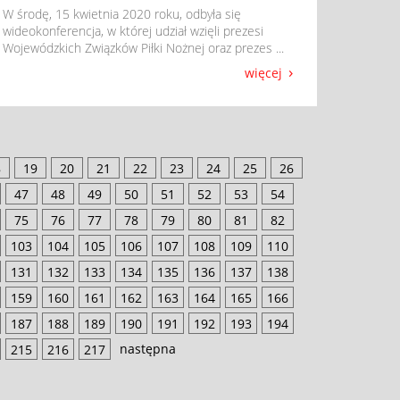
​ W środę, 15 kwietnia 2020 roku, odbyła się
wideokonferencja, w której udział wzięli prezesi
Wojewódzkich Związków Piłki Nożnej oraz prezes ...
więcej
8
19
20
21
22
23
24
25
26
47
48
49
50
51
52
53
54
75
76
77
78
79
80
81
82
103
104
105
106
107
108
109
110
131
132
133
134
135
136
137
138
159
160
161
162
163
164
165
166
187
188
189
190
191
192
193
194
następna
215
216
217