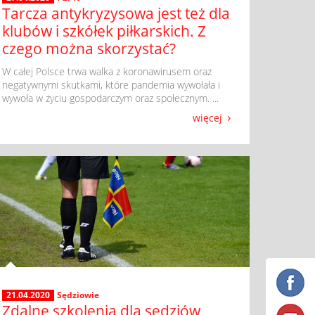
Tarcza antykryzysowa jest też dla
klubów i szkółek piłkarskich. Z
czego można skorzystać?
​ W całej Polsce trwa walka z koronawirusem oraz
negatywnymi skutkami, które pandemia wywołała i
wywoła w życiu gospodarczym oraz społecznym. ...
więcej
21.04.2020
Sędziowie
Zdalne szkolenia dla sędziów