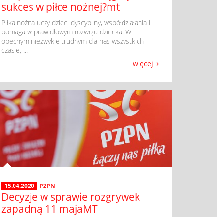
sukces w piłce nożnej?mt
​ Piłka nożna uczy dzieci dyscypliny, współdziałania i
pomaga w prawidłowym rozwoju dziecka. W
obecnym niezwykle trudnym dla nas wszystkich
czasie, ...
więcej
15.04.2020
PZPN
Decyzje w sprawie rozgrywek
zapadną 11 majaMT