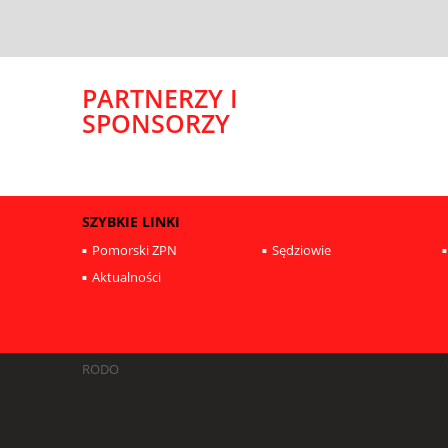
PARTNERZY I
SPONSORZY
SZYBKIE LINKI
Pomorski ZPN
Sędziowie
Aktualności
RODO