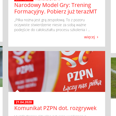
Narodowy Model Gry: Trening
Formacyjny. Pobierz już terazMT
​ „Piłka nożna jest grą zespołową. To z pozoru
oczywiste stwierdzenie niesie za sobą ważne
podejście do całokształtu procesu szkolenia i ...
więcej
21.04.2020
Komunikat PZPN dot. rozgrywek