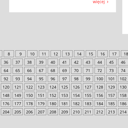
więcej
8
9
10
11
12
13
14
15
16
17
1
36
37
38
39
40
41
42
43
44
45
46
64
65
66
67
68
69
70
71
72
73
74
92
93
94
95
96
97
98
99
100
101
102
120
121
122
123
124
125
126
127
128
129
130
148
149
150
151
152
153
154
155
156
157
158
176
177
178
179
180
181
182
183
184
185
186
204
205
206
207
208
209
210
211
212
213
214