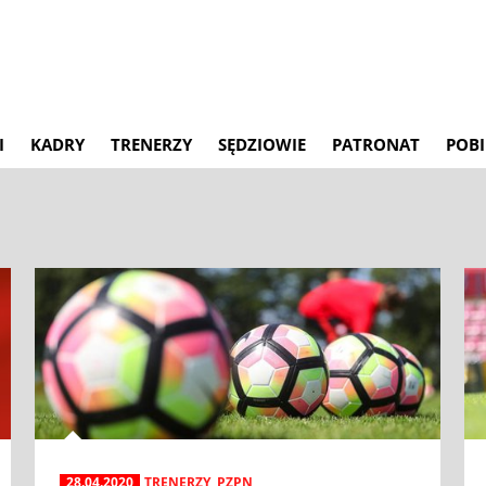
I
KADRY
TRENERZY
SĘDZIOWIE
PATRONAT
POBI
28.04.2020
TRENERZY
,
PZPN