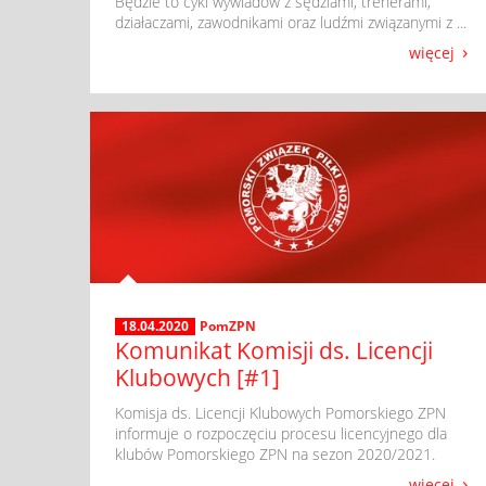
Będzie to cykl wywiadów z sędziami, trenerami,
działaczami, zawodnikami oraz ludźmi związanymi z ...
więcej
18.04.2020
PomZPN
Komunikat Komisji ds. Licencji
Klubowych [#1]
​ ​Komisja ds. Licencji Klubowych Pomorskiego ZPN
informuje o rozpoczęciu procesu licencyjnego dla
klubów Pomorskiego ZPN na sezon 2020/2021.
więcej