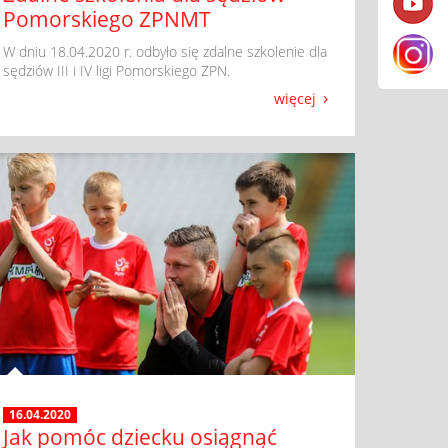
Pomorskiego ZPNMT
​ W dniu 18.04.2020 r. odbyło się zdalne szkolenie dla
sędziów III i IV ligi Pomorskiego ZPN.
więcej
16.04.2020
Jak pomóc dziecku osiągnąć