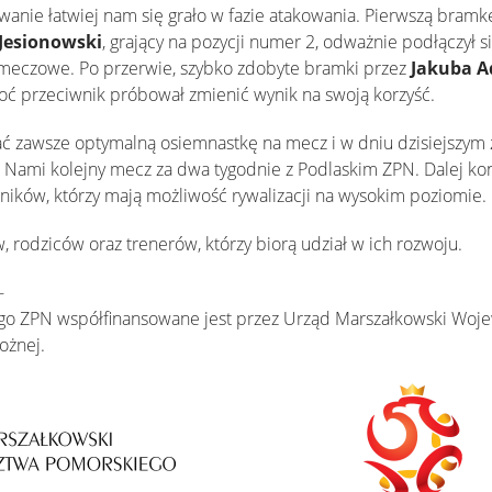
anie łatwiej nam się grało w fazie atakowania. Pierwszą bram
Jesionowski
, grający na pozycji numer 2, odważnie podłączył s
dmeczowe. Po przerwie, szybko zdobyte bramki przez
Jakuba A
hoć przeciwnik próbował zmienić wynik na swoją korzyść.
ć zawsze optymalną osiemnastkę na mecz i w dniu dzisiejszym z
 Nami kolejny mecz za dwa tygodnie z Podlaskim ZPN. Dalej kon
ików, którzy mają możliwość rywalizacji na wysokim poziomie.
, rodziców oraz trenerów, którzy biorą udział w ich rozwoju.
-
ego ZPN współfinansowane jest przez Urząd Marszałkowski Wo
ożnej.