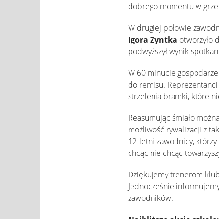
dobrego momentu w grze
W drugiej połowie zawodn
Igora Zyntka
otworzyło 
podwyższył wynik spotkani
W 60 minucie gospodarze 
do remisu. Reprezentanci 
strzelenia bramki, które n
Reasumując śmiało można 
możliwość rywalizacji z t
12-letni zawodnicy, którzy 
chcąc nie chcąc towarzysz
Dziękujemy trenerom klub
Jednocześnie informujemy, 
zawodników.