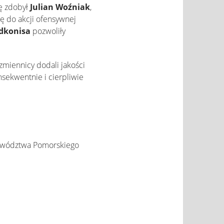
kę zdobył
Julian Woźniak
,
ię do akcji ofensywnej
dkonisa
pozwoliły
miennicy dodali jakości
sekwentnie i cierpliwie
jewództwa Pomorskiego