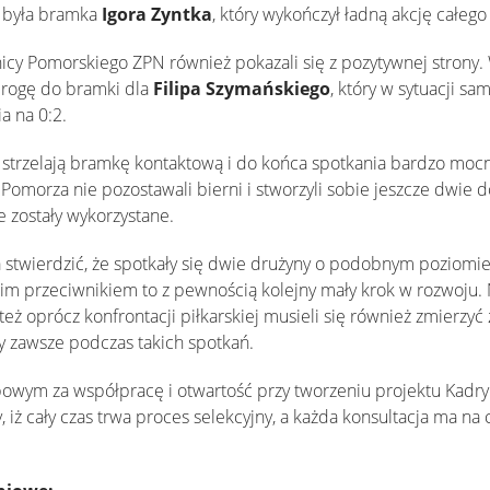
 była bramka
Igora Zyntka
, który wykończył ładną akcję całego
icy Pomorskiego ZPN również pokazali się z pozytywnej strony
drogę do bramki dla
Filipa Szymańskiego
, który w sytuacji s
a na 0:2.
strzelają bramkę kontaktową i do końca spotkania bardzo mocno
Pomorza nie pozostawali bierni i stworzyli sobie jeszcze dwie 
ie zostały wykorzystane.
stwierdzić, że spotkały się dwie drużyny o podobnym poziomie
akim przeciwnikiem to z pewnością kolejny mały krok w rozwoju. 
też oprócz konfrontacji piłkarskiej musieli się również zmierzyć 
y zawsze podczas takich spotkań.
owym za współpracę i otwartość przy tworzeniu projektu Kadr
iż cały czas trwa proces selekcyjny, a każda konsultacja ma na