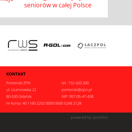
seniorów w całej Polsce
KONTAKT
Pomorski ZPN
tel.: 732 420 200
ul. Uczniowska 22
pomorski@zpn.pl
80-530 Gdańsk
NIP: 957-05-47-438
nr konta: 40 1160 2202 0000 0000 5248 2128
.
powered by sportbm