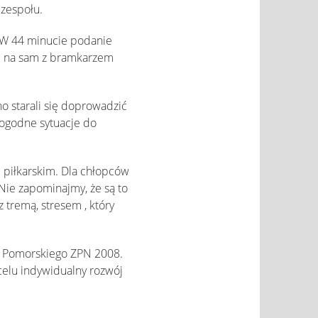
 zespołu.
. W 44 minucie podanie
am na sam z bramkarzem
 starali się doprowadzić
dogodne sytuacje do
 piłkarskim. Dla chłopców
Nie zapominajmy, że są to
z tremą, stresem , który
y Pomorskiego ZPN 2008.
 celu indywidualny rozwój