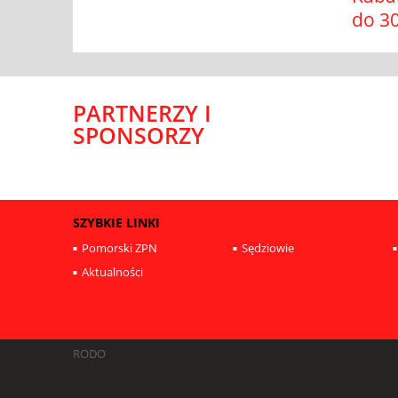
do 30
PARTNERZY I
SPONSORZY
SZYBKIE LINKI
Pomorski ZPN
Sędziowie
Aktualności
RODO