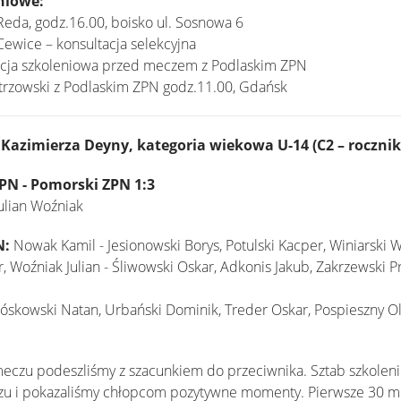
eniowe:
 Reda, godz.16.00, boisko ul. Sosnowa 6
Cewice – konsultacja selekcyjna
tacja szkoleniowa przed meczem z Podlaskim ZPN
strzowski z Podlaskim ZPN godz.11.00, Gdańsk
 Kazimierza Deyny, kategoria wiekowa U-14 (C2 – rocznik
N - Pomorski ZPN 1:3
ulian Woźniak
N:
Nowak Kamil - Jesionowski Borys, Potulski Kacper, Winiarski W
, Woźniak Julian - Śliwowski Oskar, Adkonis Jakub, Zakrzewski P
Jóskowski Natan, Urbański Dominik, Treder Oskar, Pospieszny O
czu podeszliśmy z szacunkiem do przeciwnika. Sztab szkoleni
u i pokazaliśmy chłopcom pozytywne momenty. Pierwsze 30 mi