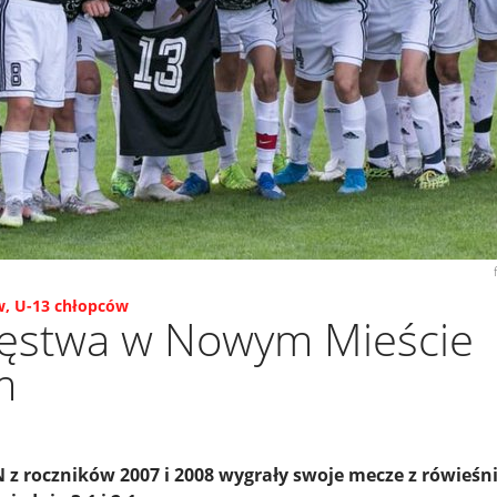
w
,
U-13 chłopców
ęstwa w Nowym Mieście
m
 z roczników 2007 i 2008 wygrały swoje mecze z rówieś