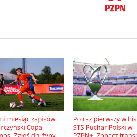
ni miesiąc zapisów
Po raz pierwszy w hist
arczyński Copa
STS Puchar Polski w
nos. Zgłoś drużyny
PZPN+. Zobacz trans