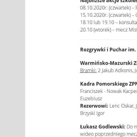
Najbliższe akcje szkol
08.10.2020r. (czwartek) –
15.10.2020r. (czwartek) – 
18.10 lub 19.10 – konsul
20.10 (wtorek) – mecz Mi
Rozgrywki i Puchar im.
Warmińsko-Mazurski ZP
Bramki:
2 Jakub Adkonis, J
Kadra Pomorskiego ZP
Franciszek - Nowak Kacper
Euzebiusz
Rezerwowi:
Lenc Oskar, 
Brzyski Igor
Łukasz Godlewski:
Do me
wideo poprzedniego mecz