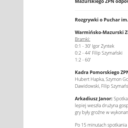
Mazurskiego ZPN odpowi
Rozgrywki o Puchar im.
Warmińsko-Mazurski ZP
Bramki:
0:1 - 30' Igor Zyntek
0:2 - 44' Filip Szymański
1:2 - 60'
Kadra Pomorskiego ZP
Hubert Hapka, Szymon Gośc
Dawidowski, Filip Szymańs
Arkadiusz Janor:
Spotka
lepiej weszła drużyna gos
gry były groźne w wykona
Po 15 minutach spotkania