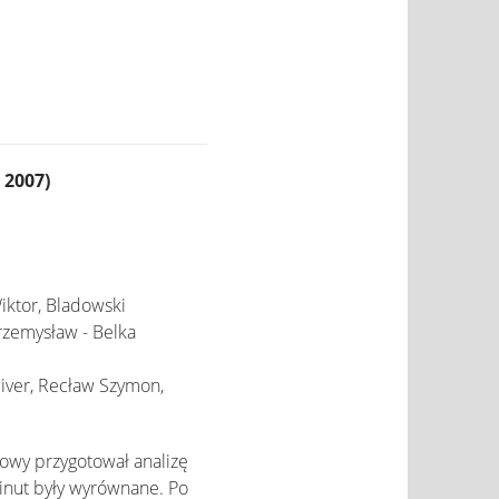
 2007)
iktor, Bladowski
rzemysław - Belka
liver, Recław Szymon,
owy przygotował analizę
nut były wyrównane. Po