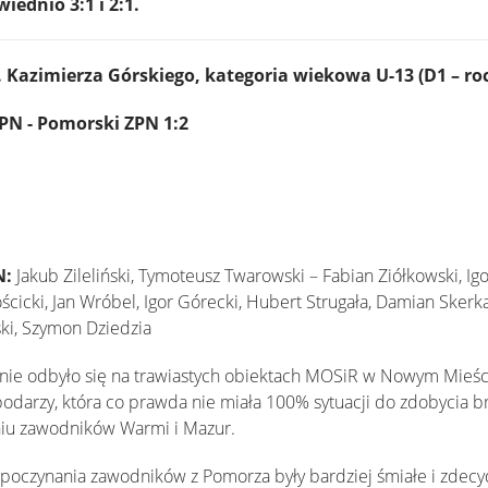
ednio 3:1 i 2:1.
 Kazimierza Górskiego, kategoria wiekowa U-13 (D1 – roc
N - Pomorski ZPN 1:2
N:
Jakub Zileliński, Tymoteusz Twarowski – Fabian Ziółkowski, Igo
icki, Jan Wróbel, Igor Górecki, Hubert Strugała, Damian Skerk
ki, Szymon Dziedzia
nie odbyło się na trawiastych obiektach MOSiR w Nowym Mieś
podarzy, która co prawda nie miała 100% sytuacji do zdobycia br
niu zawodników Warmi i Mazur.
 poczynania zawodników z Pomorza były bardziej śmiałe i zdec