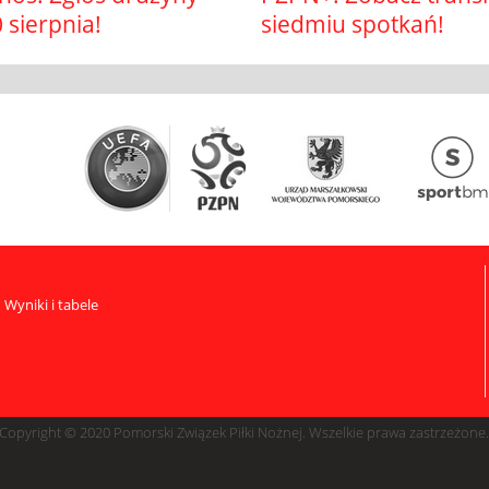
 sierpnia!
siedmiu spotkań!
Wyniki i tabele
Copyright © 2020 Pomorski Związek Piłki Nożnej. Wszelkie prawa zastrzeżone