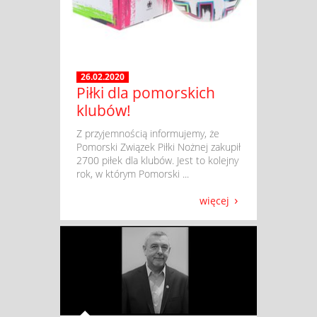
26.02.2020
Piłki dla pomorskich
klubów!
​ Z przyjemnością informujemy, że
Pomorski Związek Piłki Nożnej zakupił
2700 piłek dla klubów. Jest to kolejny
rok, w którym Pomorski ...
więcej