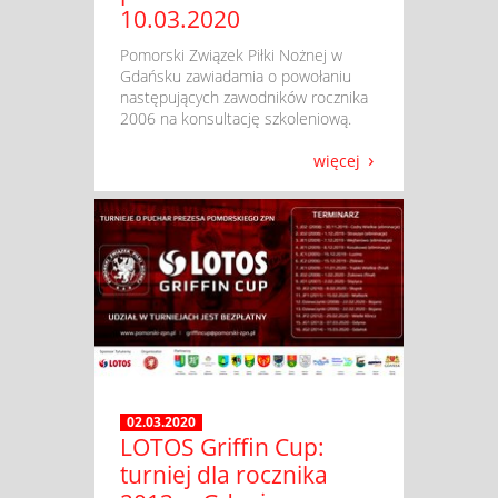
10.03.2020
​ Pomorski Związek Piłki Nożnej w
Gdańsku zawiadamia o powołaniu
następujących zawodników rocznika
2006 na konsultację szkoleniową.
więcej
02.03.2020
LOTOS Griffin Cup:
turniej dla rocznika