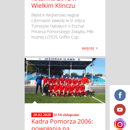
Wielkim Klinczu
​ Błękitni Wejherowo wygrali
czternaste zawody w III edycji
Turniejów Halowych o Puchar
Prezesa Pomorskiego Związku Piłki
Nożnej LOTOS Griffin Cup.
więcej
28.02.2020
U-14 chłopców
Kadra Pomorza 2006:
powołania na