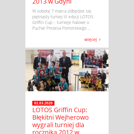
2013 w Gdyni
​ W sobotę 7 marca odbędzie się
piętnasty turniej III edycji LOTOS
Griffin Cup – turnieje halowe o
Puchar Prezesa Pomorskiego ...
więcej
02.03.2020
LOTOS Griffin Cup:
Błękitni Wejherowo
wygrali turniej dla
rocznika 2012 w