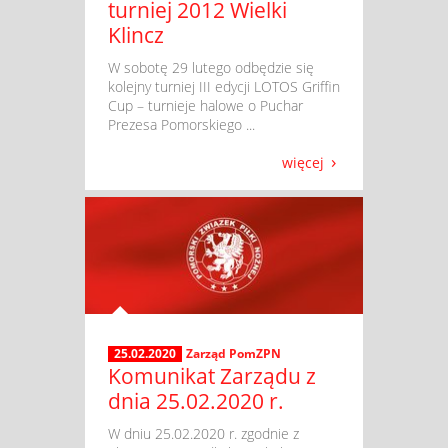
turniej 2012 Wielki
Klincz
​ W sobotę 29 lutego odbędzie się
kolejny turniej III edycji LOTOS Griffin
Cup – turnieje halowe o Puchar
Prezesa Pomorskiego ...
więcej
25.02.2020
Zarząd PomZPN
Komunikat Zarządu z
dnia 25.02.2020 r.
​ W dniu 25.02.2020 r. zgodnie z