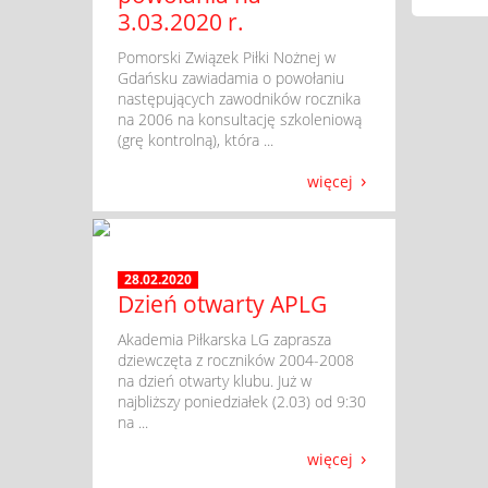
3.03.2020 r.
​ Pomorski Związek Piłki Nożnej w
Gdańsku zawiadamia o powołaniu
następujących zawodników rocznika
na 2006 na konsultację szkoleniową
(grę kontrolną), która ...
więcej
28.02.2020
Dzień otwarty APLG
​ Akademia Piłkarska LG zaprasza
dziewczęta z roczników 2004-2008
na dzień otwarty klubu. Już w
najbliższy poniedziałek (2.03) od 9:30
na ...
więcej