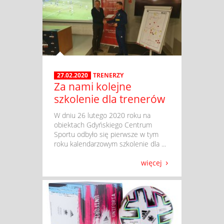
27.02.2020
TRENERZY
Za nami kolejne
szkolenie dla trenerów
​ W dniu 26 lutego 2020 roku na
obiektach Gdyńskiego Centrum
Sportu odbyło się pierwsze w tym
roku kalendarzowym szkolenie dla ...
więcej