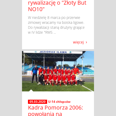
rywalizację o "Złoty But
NO10"
​ W niedzielę 8 marca po przerwie
zimowej wracamy na boiska ligowe.
Do rywalizacji staną drużyny grające
w IV lidze "RWS ...
więcej
05.03.2020
U-14 chłopców
Kadra Pomorza 2006:
powołania na