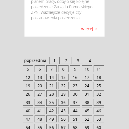
planem pracy, odbyło się kolejne
posiedzenie Zarządu Pomorskiego
ZPN. Ważniejsze decyzje czy
postanowienia posiedzenia:
więcej
poprzednia
1
2
3
4
5
6
7
8
9
10
11
12
13
14
15
16
17
18
19
20
21
22
23
24
25
26
27
28
29
30
31
32
33
34
35
36
37
38
39
40
41
42
43
44
45
46
47
48
49
50
51
52
53
54
55
56
57
58
59
60