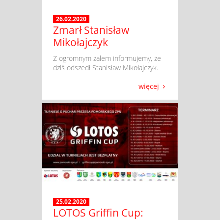
26.02.2020
Zmarł Stanisław
Mikołajczyk
​ Z ogromnym żalem informujemy, że
dziś odszedł Stanisław Mikołajczyk.
więcej
25.02.2020
LOTOS Griffin Cup: