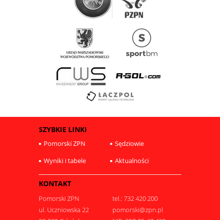
SZYBKIE LINKI
Pomorski ZPN
Sędziowie
Wyniki i tabele
Aktualności
KONTAKT
Pomorski ZPN
tel.: 732 420 200
ul. Uczniowska 22
pomorski@zpn.pl