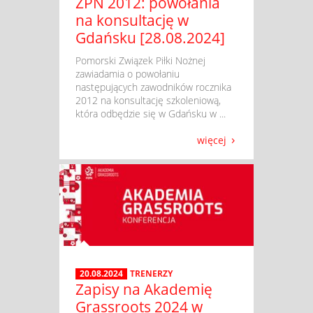
ZPN 2012: powołania
na konsultację w
Gdańsku [28.08.2024]
​ Pomorski Związek Piłki Nożnej
zawiadamia o powołaniu
następujących zawodników rocznika
2012 na konsultację szkoleniową,
która odbędzie się w Gdańsku w ...
więcej
20.08.2024
TRENERZY
Zapisy na Akademię
Grassroots 2024 w