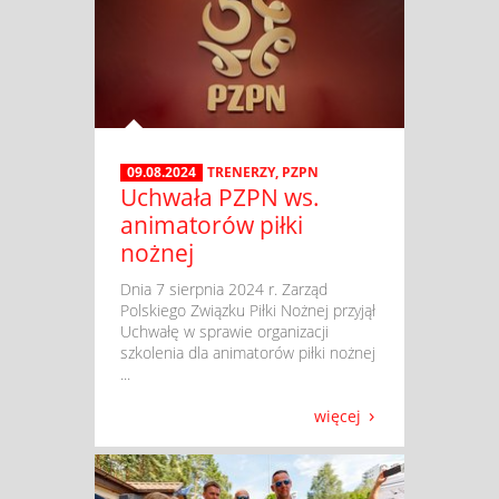
09.08.2024
TRENERZY
,
PZPN
Uchwała PZPN ws.
animatorów piłki
nożnej
​ Dnia 7 sierpnia 2024 r. Zarząd
Polskiego Związku Piłki Nożnej przyjął
Uchwałę w sprawie organizacji
szkolenia dla animatorów piłki nożnej
...
więcej