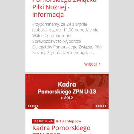
Piłki Nożnej -
informacja
​ Przypominamy, że 24 sierpnia
(sobota) o godz. 11.00 odbędzie się
Walne Zgromadzenie
Sprawozdawczo-Wyborcze
Delegatów Pomorskiego Związku Piłki
Nożnej. Zgromadzenie odbędzie ...
więcej
22.08.2024
U-13 chłopców
Kadra Pomorskiego