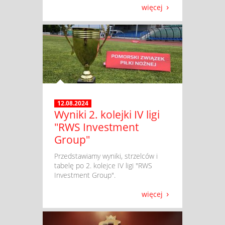
więcej
12.08.2024
Wyniki 2. kolejki IV ligi
"RWS Investment
Group"
​ Przedstawiamy wyniki, strzelców i
tabelę po 2. kolejce IV ligi "RWS
Investment Group".
więcej