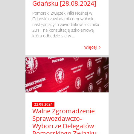
Gdańsku [28.08.2024]
​ Pomorski Związek Piłki Nożnej w
Gdańsku zawiadamia o powołaniu
następujących zawodników rocznika
2011 na konsultację szkoleniową,
która odbędzie się w ...
więcej
22.08.2024
Walne Zgromadzenie
Sprawozdawczo-
Wyborcze Delegatów
Pomorskiego Związku