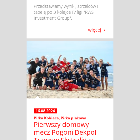
​ Przedstawiamy wyniki, strzelców i
tabelę po 3 kolejce IV ligi "RWS
Investment Group".
więcej
16.08.2024
Piłka Kobieca
,
Piłka plażowa
Pierwszy domowy
mecz Pogoni Dekpol
Tczew w Ekstralidze