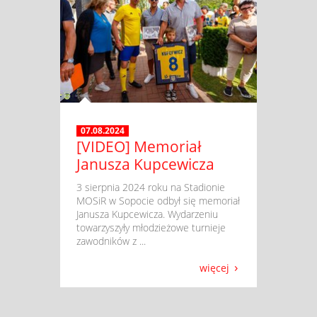
07.08.2024
[VIDEO] Memoriał
Janusza Kupcewicza
​ 3 sierpnia 2024 roku na Stadionie
MOSiR w Sopocie odbył się memoriał
Janusza Kupcewicza. Wydarzeniu
towarzyszyły młodzieżowe turnieje
zawodników z ...
więcej