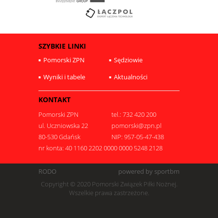
SZYBKIE LINKI
Pomorski ZPN
Sędziowie
Wyniki i tabele
Aktualności
KONTAKT
Pomorski ZPN
tel.: 732 420 200
ul. Uczniowska 22
pomorski@zpn.pl
80-530 Gdańsk
NIP: 957-05-47-438
nr konta: 40 1160 2202 0000 0000 5248 2128
RODO
powered by sportbm
Copyright © 2020 Pomorski Związek Piłki Nożnej.
Wszelkie prawa zastrzeżone.