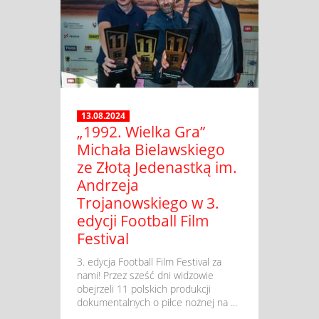
13.08.2024
„1992. Wielka Gra”
Michała Bielawskiego
ze Złotą Jedenastką im.
Andrzeja
Trojanowskiego w 3.
edycji Football Film
Festival
​ 3. edycja Football Film Festival za
nami! Przez sześć dni widzowie
obejrzeli 11 polskich produkcji
dokumentalnych o piłce nożnej na ...