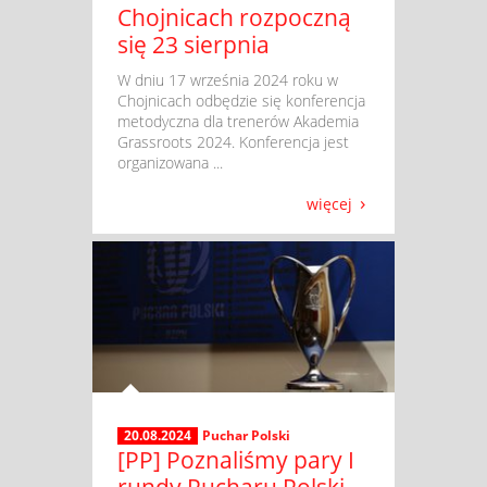
Chojnicach rozpoczną
się 23 sierpnia
​ W dniu 17 września 2024 roku w
Chojnicach odbędzie się konferencja
metodyczna dla trenerów Akademia
Grassroots 2024. Konferencja jest
organizowana ...
więcej
20.08.2024
Puchar Polski
[PP] Poznaliśmy pary I