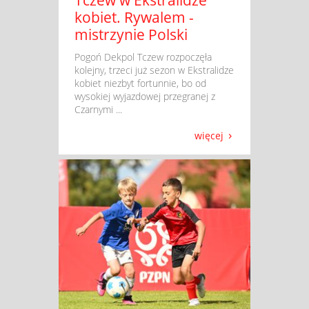
kobiet. Rywalem -
mistrzynie Polski
​ Pogoń Dekpol Tczew rozpoczęła
kolejny, trzeci już sezon w Ekstralidze
kobiet niezbyt fortunnie, bo od
wysokiej wyjazdowej przegranej z
Czarnymi ...
więcej