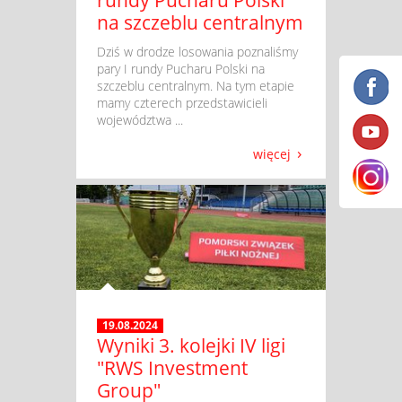
rundy Pucharu Polski
na szczeblu centralnym
​ Dziś w drodze losowania poznaliśmy
pary I rundy Pucharu Polski na
szczeblu centralnym. Na tym etapie
mamy czterech przedstawicieli
województwa ...
więcej
19.08.2024
Wyniki 3. kolejki IV ligi
"RWS Investment
Group"