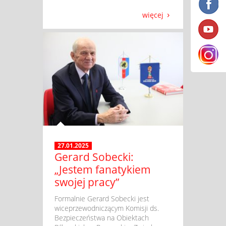
więcej
27.01.2025
Gerard Sobecki:
„Jestem fanatykiem
swojej pracy”
​ Formalnie Gerard Sobecki jest
wiceprzewodniczącym Komisji ds.
Bezpieczeństwa na Obiektach