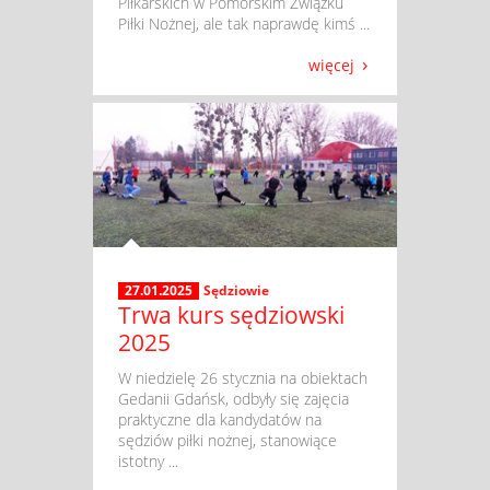
Piłkarskich w Pomorskim Związku
Piłki Nożnej, ale tak naprawdę kimś ...
więcej
27.01.2025
Sędziowie
Trwa kurs sędziowski
2025
​ W niedzielę 26 stycznia na obiektach
Gedanii Gdańsk, odbyły się zajęcia
praktyczne dla kandydatów na
sędziów piłki nożnej, stanowiące
istotny ...