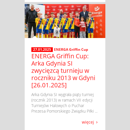
27.01.2025
ENERGA Griffin Cup
ENERGA Griffin Cup:
Arka Gdynia SI
zwycięzcą turnieju w
roczniku 2013 w Gdyni
[26.01.2025]
​ Arka Gdynia SI wygrała piąty turniej
(rocznik 2013) w ramach VII edycji
Turniejów Halowych o Puchar
Prezesa Pomorskiego Związku Piłki ...
więcej