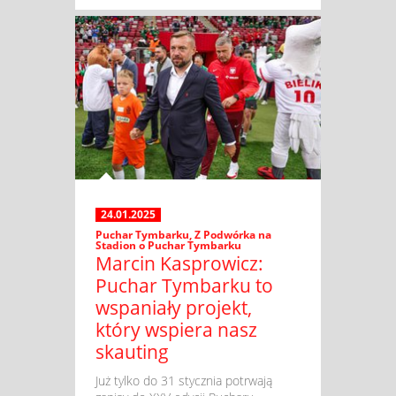
24.01.2025
Puchar Tymbarku
,
Z Podwórka na
Stadion o Puchar Tymbarku
Marcin Kasprowicz:
Puchar Tymbarku to
wspaniały projekt,
który wspiera nasz
skauting
​ Już tylko do 31 stycznia potrwają