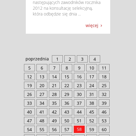
następujących zawodników rocznika
2012 na konsultację selekcyjną,
która odbędzie się dnia ...
więcej
poprzednia
1
2
3
4
5
6
7
8
9
10
11
12
13
14
15
16
17
18
19
20
21
22
23
24
25
26
27
28
29
30
31
32
33
34
35
36
37
38
39
40
41
42
43
44
45
46
47
48
49
50
51
52
53
58
54
55
56
57
59
60