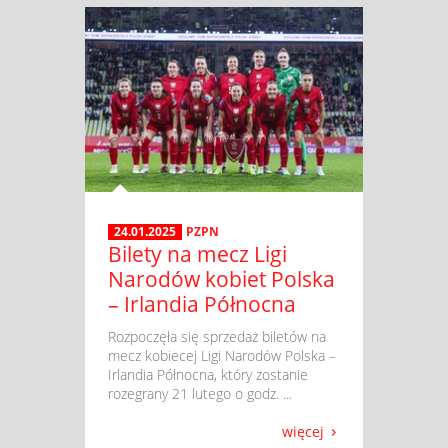
24.01.2025
PZPN
Bilety na mecz Ligi
Narodów kobiet Polska
– Irlandia Północna
​ Rozpoczęła się sprzedaż biletów na
mecz kobiecej Ligi Narodów Polska –
Irlandia Północna, który zostanie
rozegrany 21 lutego o godz. ...
więcej