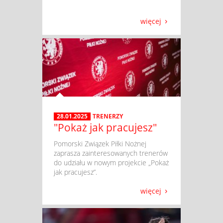
więcej
28.01.2025
TRENERZY
"Pokaż jak pracujesz"
​ Pomorski Związek Piłki Nożnej
zaprasza zainteresowanych trenerów
do udziału w nowym projekcie „Pokaż
jak pracujesz”.
więcej