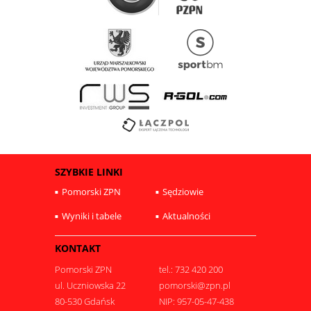
SZYBKIE LINKI
Pomorski ZPN
Sędziowie
Wyniki i tabele
Aktualności
KONTAKT
Pomorski ZPN
tel.: 732 420 200
ul. Uczniowska 22
pomorski@zpn.pl
80-530 Gdańsk
NIP: 957-05-47-438