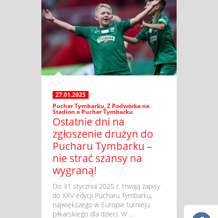
27.01.2025
Puchar Tymbarku
,
Z Podwórka na
Stadion o Puchar Tymbarku
Ostatnie dni na
zgłoszenie drużyn do
Pucharu Tymbarku –
nie strać szansy na
wygraną!
​ Do 31 stycznia 2025 r. trwają zapisy
do XXV edycji Pucharu Tymbarku,
największego w Europie turnieju
piłkarskiego dla dzieci. W ...