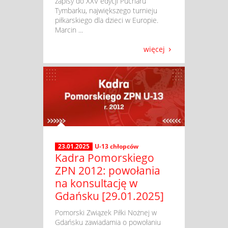
zapisy do XXV edycji Pucharu
Tymbarku, największego turnieju
piłkarskiego dla dzieci w Europie.
Marcin ...
więcej
23.01.2025
U-13 chłopców
Kadra Pomorskiego
ZPN 2012: powołania
na konsultację w
Gdańsku [29.01.2025]
​ Pomorski Związek Piłki Nożnej w
Gdańsku zawiadamia o powołaniu