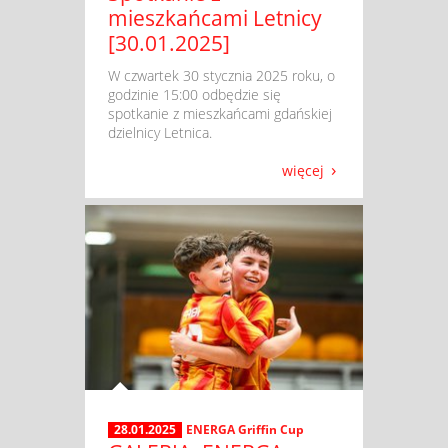
mieszkańcami Letnicy
[30.01.2025]
​ W czwartek 30 stycznia 2025 roku, o
godzinie 15:00 odbędzie się
spotkanie z mieszkańcami gdańskiej
dzielnicy Letnica.
więcej
28.01.2025
ENERGA Griffin Cup