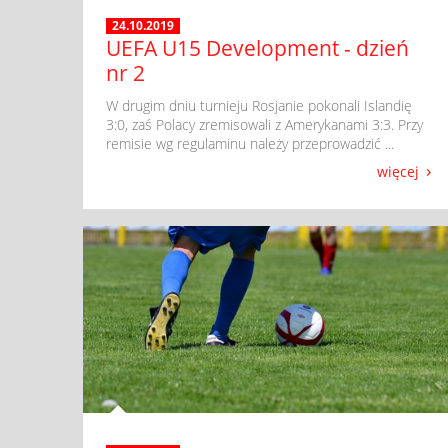
24.10.2019
UEFA U15 Development - dzień
nr 2
​ W drugim dniu turnieju Rosjanie pokonali Islandię
3:0, zaś Polacy zremisowali z Amerykanami 3:3. Przy
remisie wg regulaminu należy przeprowadzić ...
więcej