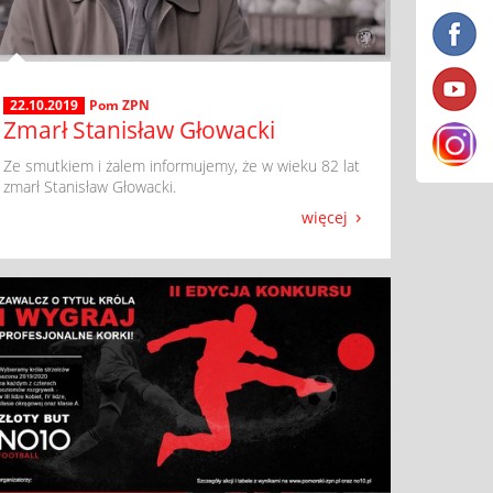
22.10.2019
Pom ZPN
Zmarł Stanisław Głowacki
​ Ze smutkiem i żalem informujemy, że w wieku 82 lat
zmarł Stanisław Głowacki.
więcej