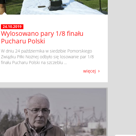
24.10.2019
Wylosowano pary 1/8 finału
Pucharu Polski
​ W dniu 24 października w siedzibie Pomorskiego
Związku Piłki Nożnej odbyło się losowanie par 1/8
finału Pucharu Polski na szczeblu ...
więcej