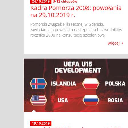
24.10.2019
U-12 chłopców
Kadra Pomorza 2008: powołania
na 29.10.2019 r.
​ Pomorski Związek Piłki Nożnej w Gdańsku
zawiadamia o powołaniu następujących zawodników
rocznika 2008 na konsultację szkoleniową:
więcej
19.10.2019