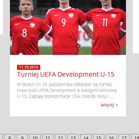
11.10.2019
Turniej UEFA Development U-15
​ W dniach 21-25 października odbędzie się turniej
towarzyski UEFA Development w kategorii wiekowej
U-15. Zagrają reprezentacje USA, Islandii, Rosji i ...
więcej
8
9
10
11
12
13
14
15
16
17
1