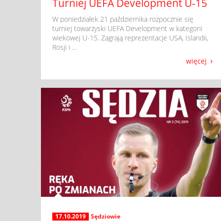
Turniej UEFA Development U-15
​ W poniedziałek 21 października rozpocznie się
turniej towarzyski UEFA Development w kategorii
wiekowej U-15. Zagrają reprezentacje USA, Islandii,
Rosji i ...
więcej
17.10.2019
Sędziowie