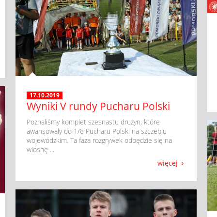
17.10.2019
Wyniki V rundy Pucharu Polski
​ Poznaliśmy komplet szesnastu drużyn, które
awansowały do 1/8 Pucharu Polski na szczeblu
wojewódzkim. Ta faza rozgrywek odbędzie się na
wiosnę ...
więcej