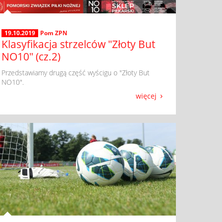
19.10.2019
Pom ZPN
Klasyfikacja strzelców "Złoty But
NO10" (cz.2)
​ Przedstawiamy drugą część wyścigu o "Złoty But
NO10".
więcej