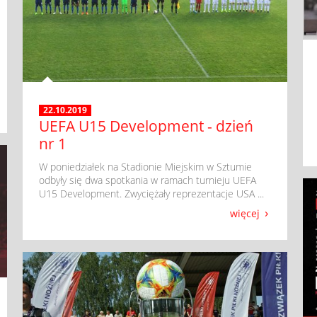
22.10.2019
UEFA U15 Development - dzień
nr 1
​ W poniedziałek na Stadionie Miejskim w Sztumie
odbyły się dwa spotkania w ramach turnieju UEFA
U15 Development. Zwyciężały reprezentacje USA ...
więcej