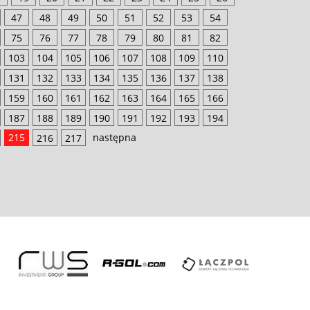
47
48
49
50
51
52
53
54
75
76
77
78
79
80
81
82
103
104
105
106
107
108
109
110
131
132
133
134
135
136
137
138
159
160
161
162
163
164
165
166
187
188
189
190
191
192
193
194
215
następna
216
217