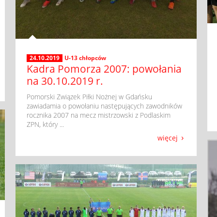
24.10.2019
U-13 chłopców
Kadra Pomorza 2007: powołania
na 30.10.2019 r.
​ Pomorski Związek Piłki Nożnej w Gdańsku
zawiadamia o powołaniu następujących zawodników
rocznika 2007 na mecz mistrzowski z Podlaskim
ZPN, który ...
więcej