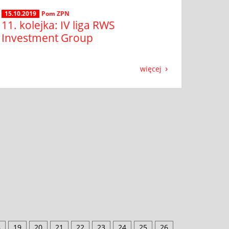
15.10.2019
Pom ZPN
11. kolejka: IV liga RWS
Investment Group
więcej
8
19
20
21
22
23
24
25
26