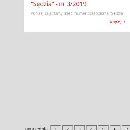
"Sędzia" - nr 3/2019
​ Poniżej załączamy trzeci numer czasopisma "Sędzia".
więcej
poprzednia
1
2
3
4
5
6
7