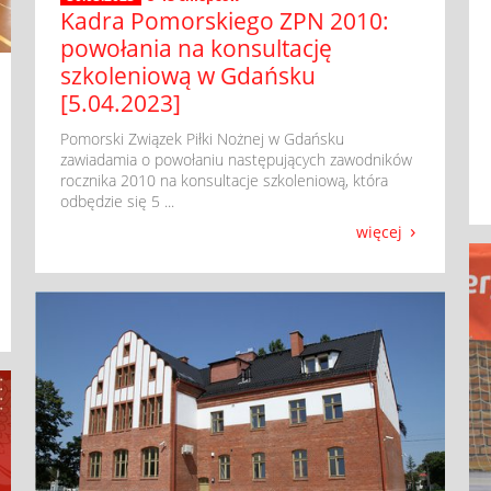
Kadra Pomorskiego ZPN 2010:
powołania na konsultację
szkoleniową w Gdańsku
[5.04.2023]
​ Pomorski Związek Piłki Nożnej w Gdańsku
zawiadamia o powołaniu następujących zawodników
rocznika 2010 na konsultacje szkoleniową, która
odbędzie się 5 ...
więcej