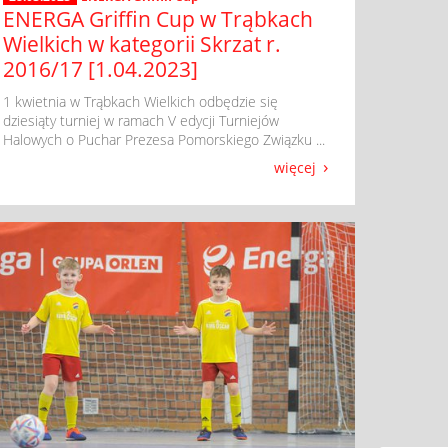
ENERGA Griffin Cup w Trąbkach
Wielkich w kategorii Skrzat r.
2016/17 [1.04.2023]
​ 1 kwietnia w Trąbkach Wielkich odbędzie się
dziesiąty turniej w ramach V edycji Turniejów
Halowych o Puchar Prezesa Pomorskiego Związku ...
więcej