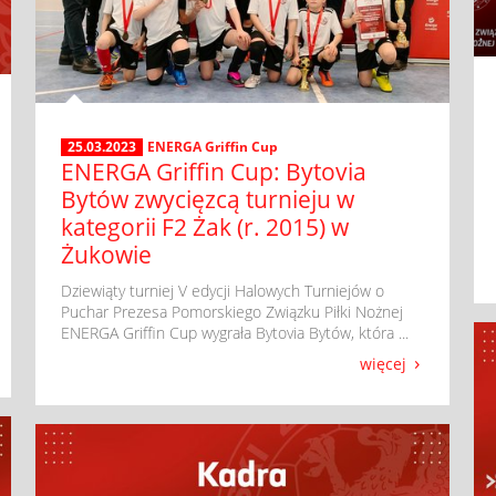
25.03.2023
ENERGA Griffin Cup
ENERGA Griffin Cup: Bytovia
Bytów zwycięzcą turnieju w
kategorii F2 Żak (r. 2015) w
Żukowie
​ Dziewiąty turniej V edycji Halowych Turniejów o
Puchar Prezesa Pomorskiego Związku Piłki Nożnej
ENERGA Griffin Cup wygrała Bytovia Bytów, która ...
więcej