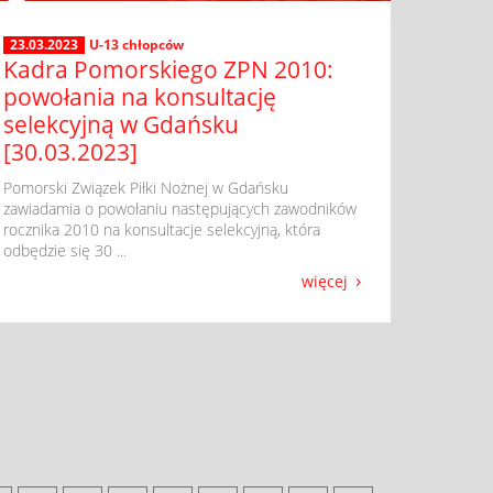
23.03.2023
U-13 chłopców
Kadra Pomorskiego ZPN 2010:
powołania na konsultację
selekcyjną w Gdańsku
[30.03.2023]
​ Pomorski Związek Piłki Nożnej w Gdańsku
zawiadamia o powołaniu następujących zawodników
rocznika 2010 na konsultacje selekcyjną, która
odbędzie się 30 ...
więcej