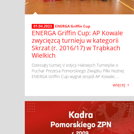
01.04.2023
ENERGA Griffin Cup
ENERGA Griffin Cup: AP Kowale
zwycięzcą turnieju w kategorii
Skrzat (r. 2016/17) w Trąbkach
Wielkich
​ Dziesiąty turniej V edycji Halowych Turniejów o
Puchar Prezesa Pomorskiego Związku Piłki Nożnej
ENERGA Griffin Cup wygrał zespół AP Kowale, ...
więcej