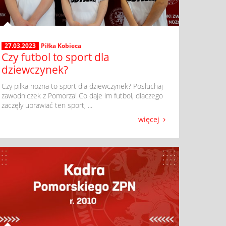
27.03.2023
Piłka Kobieca
Czy futbol to sport dla
dziewczynek?
​ Czy piłka nożna to sport dla dziewczynek? Posłuchaj
zawodniczek z Pomorza! Co daje im futbol, dlaczego
zaczęły uprawiać ten sport, ...
więcej