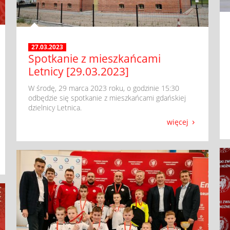
27.03.2023
Spotkanie z mieszkańcami
Letnicy [29.03.2023]
​ W środę, 29 marca 2023 roku, o godzinie 15:30
odbędzie się spotkanie z mieszkańcami gdańskiej
dzielnicy Letnica.
więcej