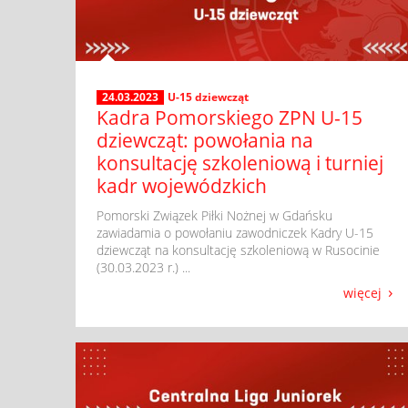
24.03.2023
U-15 dziewcząt
Kadra Pomorskiego ZPN U-15
dziewcząt: powołania na
konsultację szkoleniową i turniej
kadr wojewódzkich
​ Pomorski Związek Piłki Nożnej w Gdańsku
zawiadamia o powołaniu zawodniczek Kadry U-15
dziewcząt na konsultację szkoleniową w Rusocinie
(30.03.2023 r.) ...
więcej