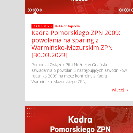
27.03.2023
U-14 chłopców
Kadra Pomorskiego ZPN 2009:
powołania na sparing z
Warmińsko-Mazurskim ZPN
[30.03.2023]
​ Pomorski Związek Piłki Nożnej w Gdańsku
zawiadamia o powołaniu następujących zawodników
rocznika 2009 na mecz kontrolny z Kadrą
Warmińsko-Mazurskiego ZPN, ...
więcej