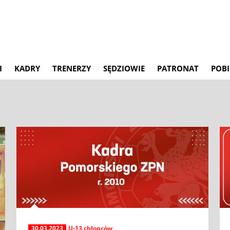
I
KADRY
TRENERZY
SĘDZIOWIE
PATRONAT
POBI
30.03.2023
U-13 chłopców