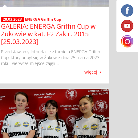
28.03.2023
ENERGA Griffin Cup
GALERIA: ENERGA Griffin Cup w
Żukowie w kat. F2 Żak r. 2015
[25.03.2023]
​ Przedstawiamy fotorelację z turnieju ENERGA Griffin
Cup, który odbył się w Żukowie dnia 25 marca 2023
roku. Pierwsze miejsce zajęli ...
więcej