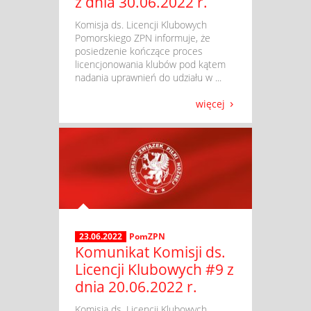
z dnia 30.06.2022 r.
​ Komisja ds. Licencji Klubowych
Pomorskiego ZPN informuje, że
posiedzenie kończące proces
licencjonowania klubów pod kątem
nadania uprawnień do udziału w ...
więcej
23.06.2022
PomZPN
Komunikat Komisji ds.
Licencji Klubowych #9 z
dnia 20.06.2022 r.
​ Komisja ds. Licencji Klubowych