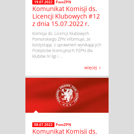
19.07.2022
PomZPN
Komunikat Komisji ds.
Licencji Klubowych #12
z dnia 15.07.2022 r.
​ Komisja ds. Licencji Klubowych
Pomorskiego ZPN informuje, że
korzystając z uprawnień wynikających
Przepisów licencyjnych PZPN dla
klubów IV ligi i ...
więcej
08.07.2022
PomZPN
Komunikat Komisji ds.