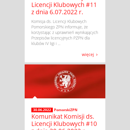
Licencji Klubowych #11
z dnia 6.07.2022 r.
​ Komisja ds. Licencji Klubowych
Pomorskiego ZPN informuje, że
korzystając z uprawnień wynikających
Przepisów licencyjnych PZPN dla
klubów IV ligi i ...
więcej
30.06.2022
PomorskiZPN
Komunikat Komisji ds.
Licencji Klubowych #10