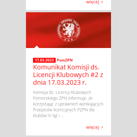
więcej
17.03.2023
PomZPN
Komunikat Komisji ds.
Licencji Klubowych #2 z
dnia 17.03.2023 r.
​ Komisja ds. Licencji Klubowych
Pomorskiego ZPN informuje, że
korzystając z uprawnień wynikających
Przepisów licencyjnych PZPN dla
klubów IV ligi i ...
więcej