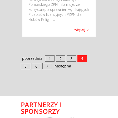
Pomorskiego ZPN informuje, że
korzystając z uprawnień wynikających
Przepisów licencyjnych PZPN dla
klubów IV ligi i ...
więcej
poprzednia
4
1
2
3
następna
5
6
7
PARTNERZY I
SPONSORZY