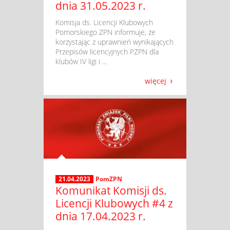
dnia 31.05.2023 r.
​ Komisja ds. Licencji Klubowych
Pomorskiego ZPN informuje, że
korzystając z uprawnień wynikających
Przepisów licencyjnych PZPN dla
klubów IV ligi i ...
więcej
21.04.2023
PomZPN
Komunikat Komisji ds.
Licencji Klubowych #4 z
dnia 17.04.2023 r.