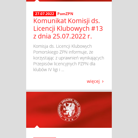
27.07.2022
PomZPN
Komunikat Komisji ds.
Licencji Klubowych #13
z dnia 25.07.2022 r.
​ Komisja ds. Licencji Klubowych
Pomorskiego ZPN informuje, że
korzystając z uprawnień wynikających
Przepisów licencyjnych PZPN dla
klubów IV ligi i ...
więcej