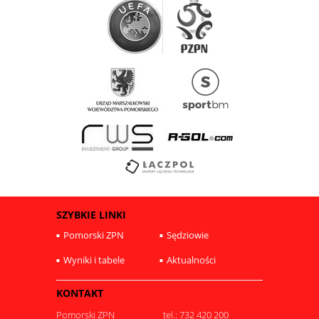
SZYBKIE LINKI
Pomorski ZPN
Sędziowie
Wyniki i tabele
Aktualności
KONTAKT
Pomorski ZPN
tel.: 732 420 200