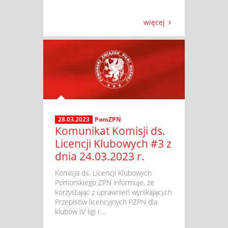
więcej
28.03.2023
PomZPN
Komunikat Komisji ds.
Licencji Klubowych #3 z
dnia 24.03.2023 r.
​ Komisja ds. Licencji Klubowych
Pomorskiego ZPN informuje, że
korzystając z uprawnień wynikających
Przepisów licencyjnych PZPN dla
klubów IV ligi i ...