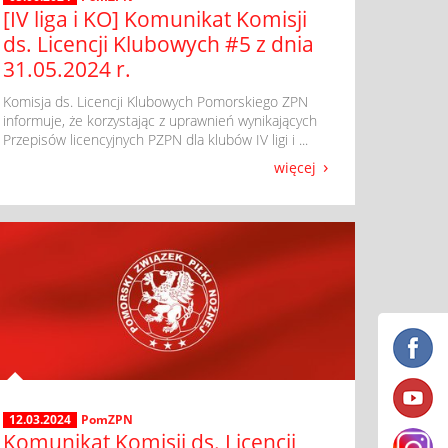
[IV liga i KO] Komunikat Komisji
ds. Licencji Klubowych #5 z dnia
31.05.2024 r.
​ Komisja ds. Licencji Klubowych Pomorskiego ZPN
informuje, że korzystając z uprawnień wynikających
Przepisów licencyjnych PZPN dla klubów IV ligi i ...
więcej
12.03.2024
PomZPN
Komunikat Komisji ds. Licencji