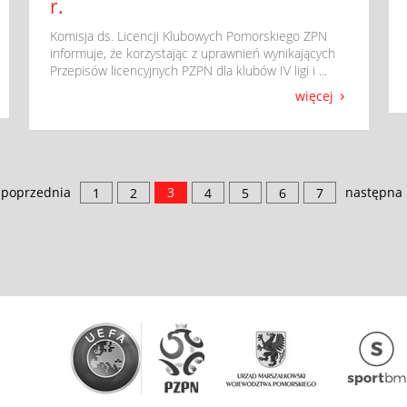
r.
​ Komisja ds. Licencji Klubowych Pomorskiego ZPN
informuje, że korzystając z uprawnień wynikających
Przepisów licencyjnych PZPN dla klubów IV ligi i ...
więcej
poprzednia
3
następna
1
2
4
5
6
7