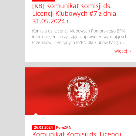
[KB] Komunikat Komisji ds.
Licencji Klubowych #7 z dnia
31.05.2024 r.
​ Komisja ds. Licencji Klubowych Pomorskiego ZPN
informuje, że korzystając z uprawnień wynikających
Przepisów licencyjnych PZPN dla klubów IV ligi i ...
więcej
26.03.2024
PomZPN
Komunikat Komisji ds. Licencji