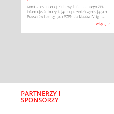
​ Komisja ds. Licencji Klubowych Pomorskiego ZPN
informuje, że korzystając z uprawnień wynikających
Przepisów licencyjnych PZPN dla klubów IV ligi i ...
więcej
PARTNERZY I
SPONSORZY