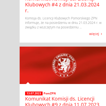
Klubowych #4 z dnia 21.03.2024
r.
​ Komisja ds. Licencji Klubowych Pomorskiego ZPN
informuje, że na posiedzeniu w dniu 21.03.2024 r. w
związku z wszczętym na posiedzeniu ...
więcej
13.07.2023
PomZPN
Komunikat Komisji ds. Licencji
Klubowych #9 z dnia 11.07.2023