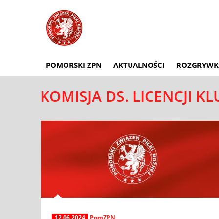
POMORSKI ZPN
AKTUALNOŚCI
ROZGRYWK
KOMISJA DS. LICENCJI 
12.06.2024
PomZPN