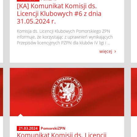
[KA] Komunikat Komisji ds.
Licencji Klubowych #6 z dnia
31.05.2024 r.
​ Komisja ds. Licencji Klubowych Pomorskiego ZPN
informuje, że korzystając z uprawnień wynikających
Przepisów licencyjnych PZPN dla klubów IV ligi i ...
więcej
21.03.2024
PomorskiZPN
Komunikat Komisji ds. Licencji