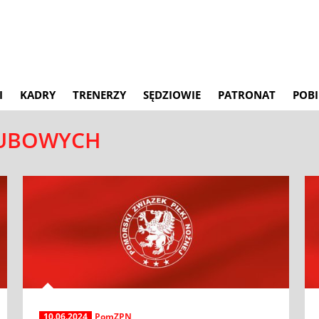
I
KADRY
TRENERZY
SĘDZIOWIE
PATRONAT
POBI
KLUBOWYCH
10.06.2024
PomZPN