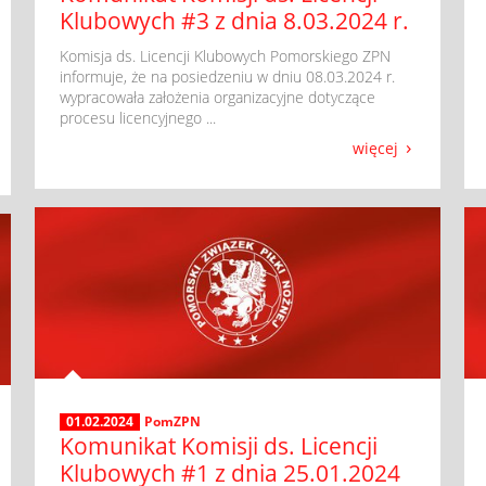
Klubowych #3 z dnia 8.03.2024 r.
​ Komisja ds. Licencji Klubowych Pomorskiego ZPN
informuje, że na posiedzeniu w dniu 08.03.2024 r.
wypracowała założenia organizacyjne dotyczące
procesu licencyjnego ...
więcej
01.02.2024
PomZPN
Komunikat Komisji ds. Licencji
Klubowych #1 z dnia 25.01.2024