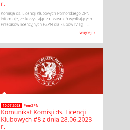
r.
​ Komisja ds. Licencji Klubowych Pomorskiego ZPN
informuje, że korzystając z uprawnień wynikających
Przepisów licencyjnych PZPN dla klubów IV ligi i ...
więcej
10.07.2023
PomZPN
Komunikat Komisji ds. Licencji
Klubowych #8 z dnia 28.06.2023
r.