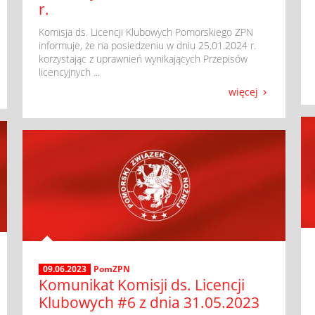
r.
​ Komisja ds. Licencji Klubowych Pomorskiego ZPN
informuje, że na posiedzeniu w dniu 25.01.2024 r.
korzystając z uprawnień wynikających Przepisów
licencyjnych ...
więcej
09.06.2023
PomZPN
Komunikat Komisji ds. Licencji
Klubowych #6 z dnia 31.05.2023