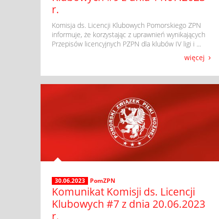
r.
​ Komisja ds. Licencji Klubowych Pomorskiego ZPN
informuje, że korzystając z uprawnień wynikających
Przepisów licencyjnych PZPN dla klubów IV ligi i ...
więcej
30.06.2023
PomZPN
Komunikat Komisji ds. Licencji
Klubowych #7 z dnia 20.06.2023
r.