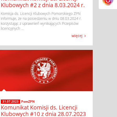
Klubowych #2 z dnia 8.03.2024 r.
​ Komisja ds. Licencji Klubowych Pomorskiego ZPN
informuje, że na posiedzeniu w dniu 08.03.2024 r.
korzystając z uprawnień wynikających Przepisów
licencyjnych ...
więcej
31.07.2023
PomZPN
Komunikat Komisji ds. Licencji
Klubowych #10 z dnia 28.07.2023