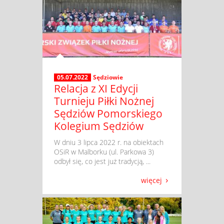
05.07.2022
Sędziowie
Relacja z XI Edycji
Turnieju Piłki Nożnej
Sędziów Pomorskiego
Kolegium Sędziów
​ W dniu 3 lipca 2022 r. na obiektach
OSiR w Malborku (ul. Parkowa 3)
odbył się, co jest już tradycją, ...
więcej