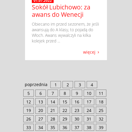
01.07.2022
Sokół Lubichowo: za
awans do Wenecji
​ Obiecano im przed sezonem, że jeśli
awansują do A klasy, to pojadą do
Włoch. Awans wywalczyli na kilka
kolejek przed ...
więcej
poprzednia
1
2
3
4
5
6
7
8
9
10
11
12
13
14
15
16
17
18
19
20
21
22
23
24
25
26
27
28
29
30
31
32
33
34
35
36
37
38
39