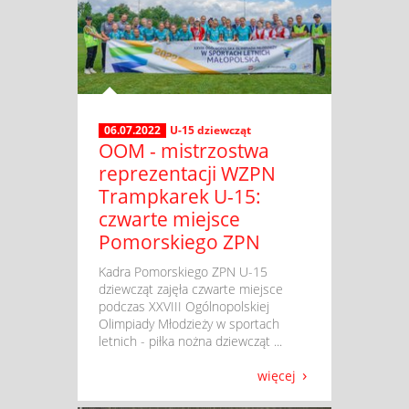
06.07.2022
U-15 dziewcząt
OOM - mistrzostwa
reprezentacji WZPN
Trampkarek U-15:
czwarte miejsce
Pomorskiego ZPN
​ Kadra Pomorskiego ZPN U-15
dziewcząt zajęła czwarte miejsce
podczas XXVIII Ogólnopolskiej
Olimpiady Młodzieży w sportach
letnich - piłka nożna dziewcząt ...
więcej