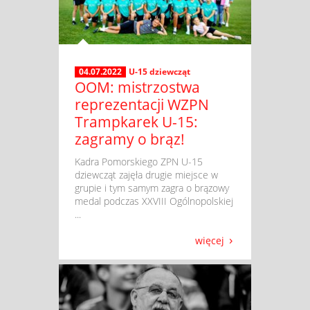
04.07.2022
U-15 dziewcząt
OOM: mistrzostwa
reprezentacji WZPN
Trampkarek U-15:
zagramy o brąz!
​ Kadra Pomorskiego ZPN U-15
dziewcząt zajęła drugie miejsce w
grupie i tym samym zagra o brązowy
medal podczas XXVIII Ogólnopolskiej
...
więcej