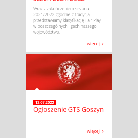
​ Wraz z zakończeniem sezonu
2021/2022 zgodnie z tradycją
przedstawiamy klasyfikację Fair Play
w poszczególnych ligach naszego
województwa.
więcej
12.07.2022
Ogłoszenie GTS Goszyn
więcej