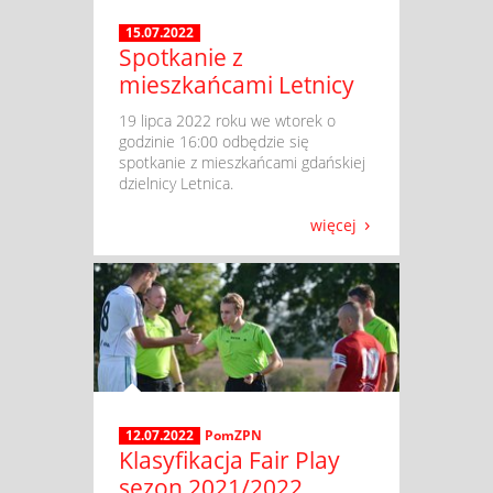
15.07.2022
Spotkanie z
mieszkańcami Letnicy
​ ​19 lipca 2022 roku we wtorek o
godzinie 16:00 odbędzie się
spotkanie z mieszkańcami gdańskiej
dzielnicy Letnica.
więcej
12.07.2022
PomZPN
Klasyfikacja Fair Play
sezon 2021/2022