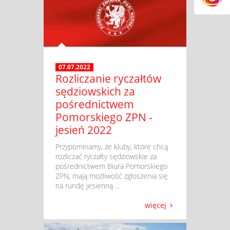
07.07.2022
Rozliczanie ryczałtów
sędziowskich za
pośrednictwem
Pomorskiego ZPN -
jesień 2022
​ Przypominamy, że kluby, które chcą
rozliczać ryczałty sędziowskie za
pośrednictwem Biura Pomorskiego
ZPN, mają możliwość zgłoszenia się
na rundę jesienną ...
więcej