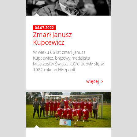
04.07.2022
Zmarł Janusz
Kupcewicz
​ W wieku 66 lat zmarł Janusz
Kupcewicz, brązowy medalista
Mistrzostw Świata, które odbyły się w
1982 roku w Hiszpanii.
więcej