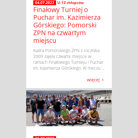
04.07.2022
U-13 chłopców
Finałowy Turniej o
Puchar im. Kazimierza
Górskiego: Pomorski
ZPN na czwartym
miejscu
​ Kadra Pomorskiego ZPN z rocznika
2009 zajęła czwarte miejsce w
ramach Finałowego Turnieju i Puchar
im. Kazimierza Górskiego. W meczu ...
więcej