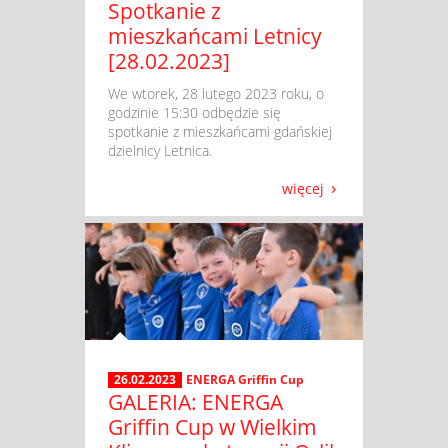
Spotkanie z
mieszkańcami Letnicy
[28.02.2023]
​ We wtorek, 28 lutego 2023 roku, o
godzinie 15:30 odbędzie się
spotkanie z mieszkańcami gdańskiej
dzielnicy Letnica.
więcej
26.02.2023
ENERGA Griffin Cup
GALERIA: ENERGA
Griffin Cup w Wielkim