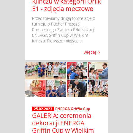
Klinczu w kategorii Orlik
E1 - zdjęcia meczowe
​ Przedstawiamy drugą fotorelację z
turnieju o Puchar Prezesa
Pomorskiego Związku Piłki Nożnej
ENERGA Griffin Cup w Wielkim
Klinczu. Pierwsze miejsce ...
więcej
25.02.2023
ENERGA Griffin Cup
GALERIA: ceremonia
dekoracji ENERGA
Griffin Cup w Wielkim