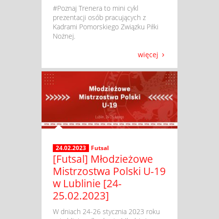
​ #Poznaj Trenera to mini cykl
prezentacji osób pracujących z
Kadrami Pomorskiego Związku Piłki
Nożnej.
więcej
24.02.2023
Futsal
[Futsal] Młodzieżowe
Mistrzostwa Polski U-19
w Lublinie [24-
25.02.2023]
​ W dniach 24-26 stycznia 2023 roku