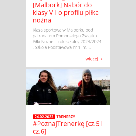
[Malbork] Nabór do
klasy VII o profilu piłka
nożna
​ Klasa sportowa w Malborku pod
patronatem Pomorskiego Związku
Piłki Nożnej - rok szkolny 2023/2024
. Szkoła Podstawowa nr 1 im. ...
więcej
24.02.2023
TRENERZY
#PoznajTrenerkę [cz.5 i
cz.6]