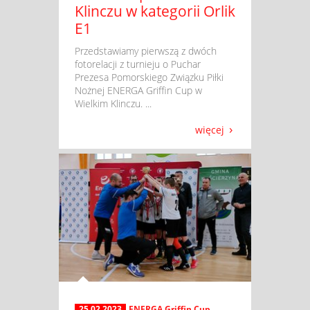
Klinczu w kategorii Orlik
E1
​ Przedstawiamy pierwszą z dwóch
fotorelacji z turnieju o Puchar
Prezesa Pomorskiego Związku Piłki
Nożnej ENERGA Griffin Cup w
Wielkim Klinczu. ...
więcej
25.02.2023
ENERGA Griffin Cup