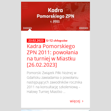
23.02.2023
U-12 chłopców
Kadra Pomorskiego
ZPN 2011: powołania
na turniej w Miastku
[26.02.2023]
​ Pomorski Związek Piłki Nożnej w
Gdańsku zawiadamia o powołaniu
następujących zawodników rocznika
2011 na konsultację szkoleniową –
Halowy Turniej Miastko ...
więcej