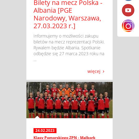
Bilety na mecz Polska -
Albania [PGE
Narodowy, Warszawa,
27.03.2023 r.]
​ Informujemy o możliwości zakupu
biletów na mecz reprezentacji Polski.
Rywalem będzie Albania. Spotkanie
odbędzie się 27 marca 2023 roku na
...
więcej
24.02.2023
Klasy Pomorskiego ZPN - Malbork