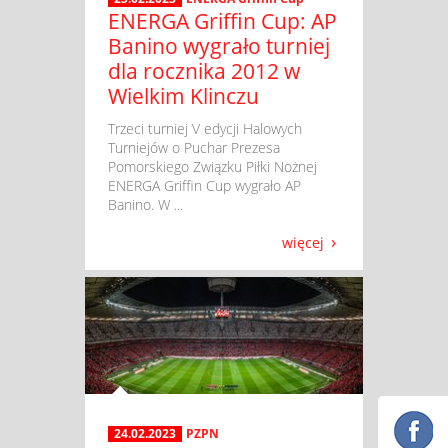
ENERGA Griffin Cup: AP
Banino wygrało turniej
dla rocznika 2012 w
Wielkim Klinczu
​ Trzeci turniej V edycji Halowych
Turniejów o Puchar Prezesa
Pomorskiego Związku Piłki Nożnej
ENERGA Griffin Cup wygrało AP
Banino. W ...
więcej
24.02.2023
PZPN