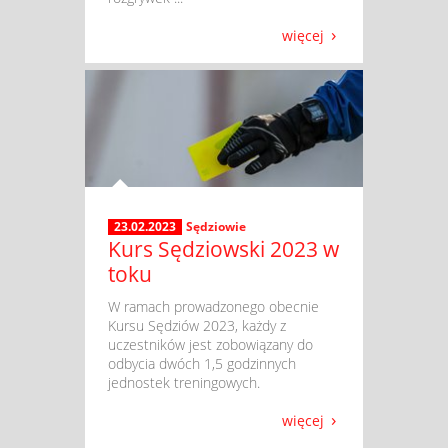
więcej
23.02.2023
Sędziowie
Kurs Sędziowski 2023 w
toku
​ W ramach prowadzonego obecnie
Kursu Sędziów 2023, każdy z
uczestników jest zobowiązany do
odbycia dwóch 1,5 godzinnych
jednostek treningowych.
więcej