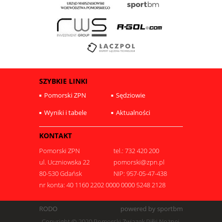
SZYBKIE LINKI
Pomorski ZPN
Sędziowie
Wyniki i tabele
Aktualności
KONTAKT
Pomorski ZPN
tel.: 732 420 200
ul. Uczniowska 22
pomorski@zpn.pl
80-530 Gdańsk
NIP: 957-05-47-438
nr konta: 40 1160 2202 0000 0000 5248 2128
RODO
powered by sportbm
Copyright © 2020 Pomorski Związek Piłki Nożnej.