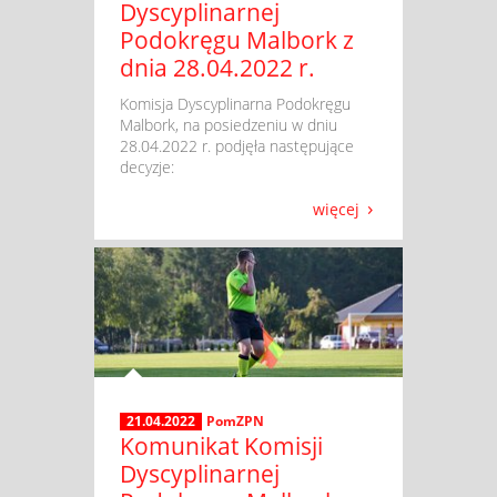
Dyscyplinarnej
Podokręgu Malbork z
dnia 28.04.2022 r.
​ Komisja Dyscyplinarna Podokręgu
Malbork, na posiedzeniu w dniu
28.04.2022 r. podjęła następujące
decyzje:
więcej
21.04.2022
PomZPN
Komunikat Komisji
Dyscyplinarnej