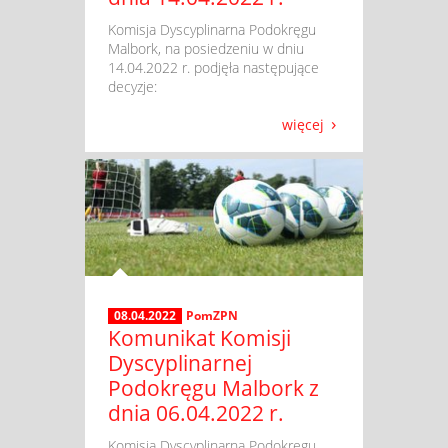
​ Komisja Dyscyplinarna Podokręgu
Malbork, na posiedzeniu w dniu
14.04.2022 r. podjęła następujące
decyzje:
więcej
08.04.2022
PomZPN
Komunikat Komisji
Dyscyplinarnej
Podokręgu Malbork z
dnia 06.04.2022 r.
​ Komisja Dyscyplinarna Podokręgu