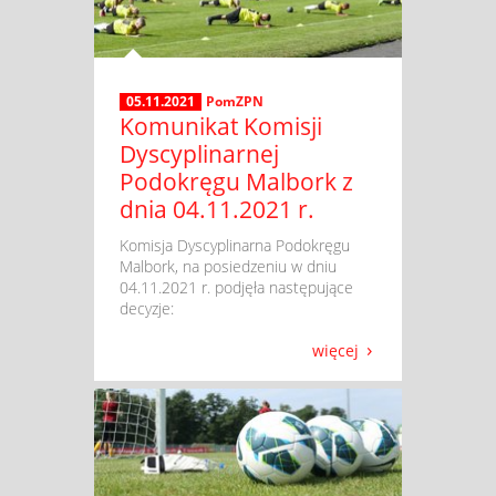
05.11.2021
PomZPN
Komunikat Komisji
Dyscyplinarnej
Podokręgu Malbork z
dnia 04.11.2021 r.
​ Komisja Dyscyplinarna Podokręgu
Malbork, na posiedzeniu w dniu
04.11.2021 r. podjęła następujące
decyzje:
więcej