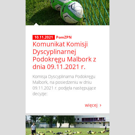
10.11.2021
PomZPN
Komunikat Komisji
Dyscyplinarnej
Podokręgu Malbork z
dnia 09.11.2021 r.
​ Komisja Dyscyplinarna Podokręgu
Malbork, na posiedzeniu w dniu
09.11.2021 r. podjęła następujące
decyzje:
więcej