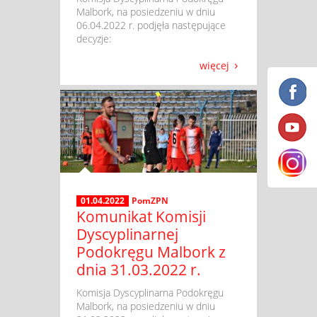
Malbork, na posiedzeniu w dniu
06.04.2022 r. podjęła następujące
decyzje:
więcej
01.04.2022
PomZPN
Komunikat Komisji
Dyscyplinarnej
Podokręgu Malbork z
dnia 31.03.2022 r.
​ Komisja Dyscyplinarna Podokręgu
Malbork, na posiedzeniu w dniu