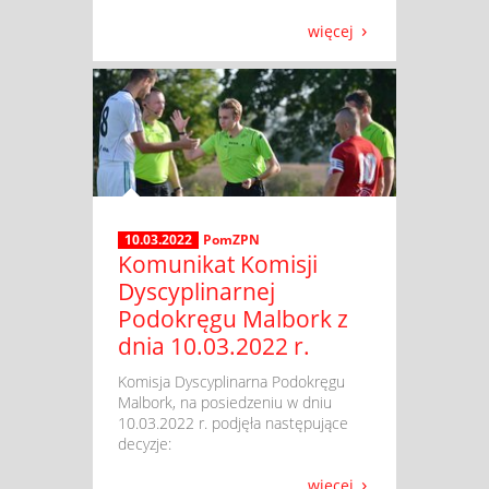
więcej
10.03.2022
PomZPN
Komunikat Komisji
Dyscyplinarnej
Podokręgu Malbork z
dnia 10.03.2022 r.
​ Komisja Dyscyplinarna Podokręgu
Malbork, na posiedzeniu w dniu
10.03.2022 r. podjęła następujące
decyzje:
więcej