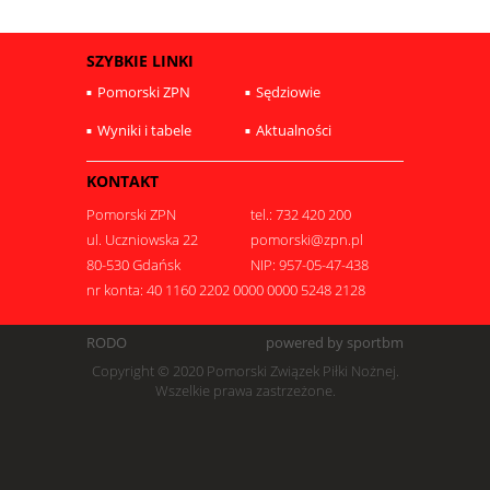
SZYBKIE LINKI
Pomorski ZPN
Sędziowie
Wyniki i tabele
Aktualności
KONTAKT
Pomorski ZPN
tel.: 732 420 200
ul. Uczniowska 22
pomorski@zpn.pl
80-530 Gdańsk
NIP: 957-05-47-438
nr konta: 40 1160 2202 0000 0000 5248 2128
RODO
powered by sportbm
Copyright © 2020 Pomorski Związek Piłki Nożnej.
Wszelkie prawa zastrzeżone.