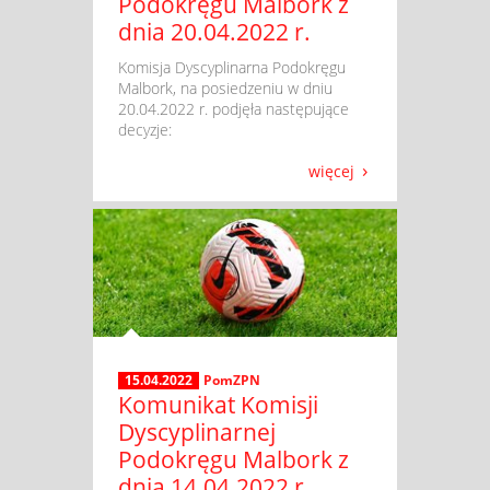
Podokręgu Malbork z
dnia 20.04.2022 r.
​ Komisja Dyscyplinarna Podokręgu
Malbork, na posiedzeniu w dniu
20.04.2022 r. podjęła następujące
decyzje:
więcej
15.04.2022
PomZPN
Komunikat Komisji
Dyscyplinarnej
Podokręgu Malbork z
dnia 14.04.2022 r.