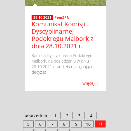
29.10.2021
PomZPN
Komunikat Komisji
Dyscyplinarnej
Podokręgu Malbork z
dnia 28.10.2021 r.
​ Komisja Dyscyplinarna Podokręgu
Malbork, na posiedzeniu w dniu
28.10.2021 r. podjęła następujące
decyzje:
więcej
poprzednia
1
2
3
4
11
5
6
7
8
9
10