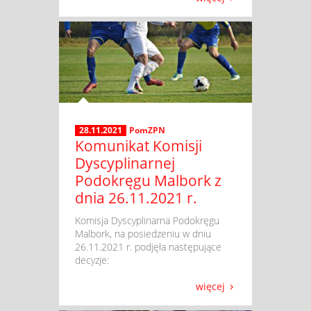
28.11.2021
PomZPN
Komunikat Komisji
Dyscyplinarnej
Podokręgu Malbork z
dnia 26.11.2021 r.
​ Komisja Dyscyplinarna Podokręgu
Malbork, na posiedzeniu w dniu
26.11.2021 r. podjęła następujące
decyzje:
więcej