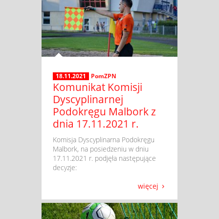
18.11.2021
PomZPN
Komunikat Komisji
Dyscyplinarnej
Podokręgu Malbork z
dnia 17.11.2021 r.
​ Komisja Dyscyplinarna Podokręgu
Malbork, na posiedzeniu w dniu
17.11.2021 r. podjęła następujące
decyzje:
więcej