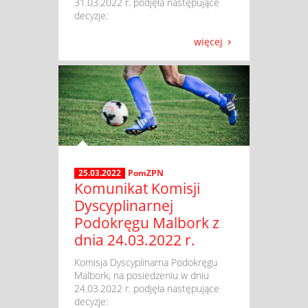
31.03.2022 r. podjęła następujące
decyzje:
więcej
25.03.2022
PomZPN
Komunikat Komisji
Dyscyplinarnej
Podokręgu Malbork z
dnia 24.03.2022 r.
​ Komisja Dyscyplinarna Podokręgu
Malbork, na posiedzeniu w dniu
24.03.2022 r. podjęła następujące
decyzje: