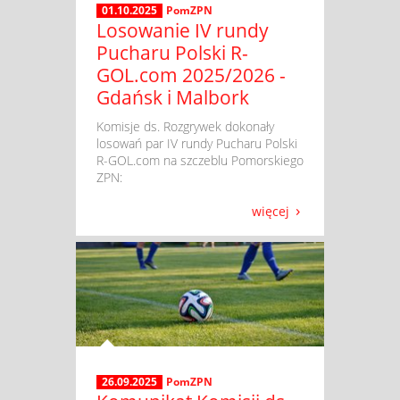
01.10.2025
PomZPN
Losowanie IV rundy
Pucharu Polski R-
GOL.com 2025/2026 -
Gdańsk i Malbork
​ Komisje ds. Rozgrywek dokonały
losowań par IV rundy Pucharu Polski
R-GOL.com na szczeblu Pomorskiego
ZPN:
więcej
26.09.2025
PomZPN