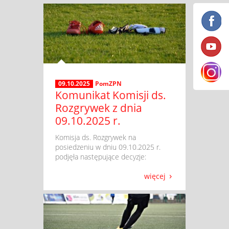
09.10.2025
PomZPN
Komunikat Komisji ds.
Rozgrywek z dnia
09.10.2025 r.
​ Komisja ds. Rozgrywek na
posiedzeniu w dniu 09.10.2025 r.
podjęła następujące decyzje:
więcej