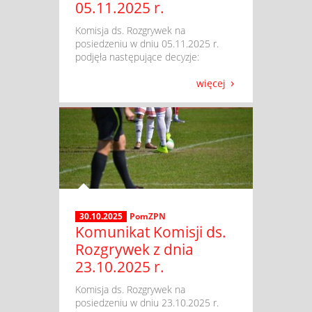
05.11.2025 r.
​ Komisja ds. Rozgrywek na
posiedzeniu w dniu 05.11.2025 r.
podjęła następujące decyzje:
więcej
30.10.2025
PomZPN
Komunikat Komisji ds.
Rozgrywek z dnia
23.10.2025 r.
​ Komisja ds. Rozgrywek na
posiedzeniu w dniu 23.10.2025 r.