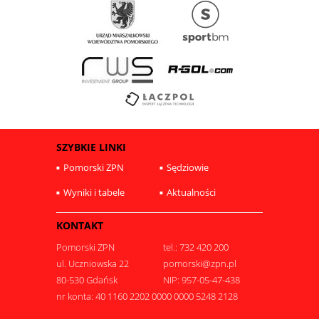
SZYBKIE LINKI
Pomorski ZPN
Sędziowie
Wyniki i tabele
Aktualności
KONTAKT
Pomorski ZPN
tel.: 732 420 200
ul. Uczniowska 22
pomorski@zpn.pl
80-530 Gdańsk
NIP: 957-05-47-438
nr konta: 40 1160 2202 0000 0000 5248 2128