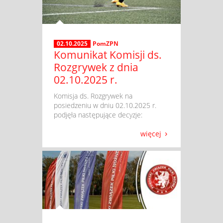
02.10.2025
PomZPN
Komunikat Komisji ds.
Rozgrywek z dnia
02.10.2025 r.
​ Komisja ds. Rozgrywek na
posiedzeniu w dniu 02.10.2025 r.
podjęła następujące decyzje:
więcej