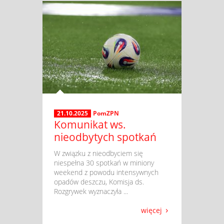
21.10.2025
PomZPN
Komunikat ws.
nieodbytych spotkań
​ W związku z nieodbyciem się
niespełna 30 spotkań w miniony
weekend z powodu intensywnych
opadów deszczu, Komisja ds.
Rozgrywek wyznaczyła ...
więcej