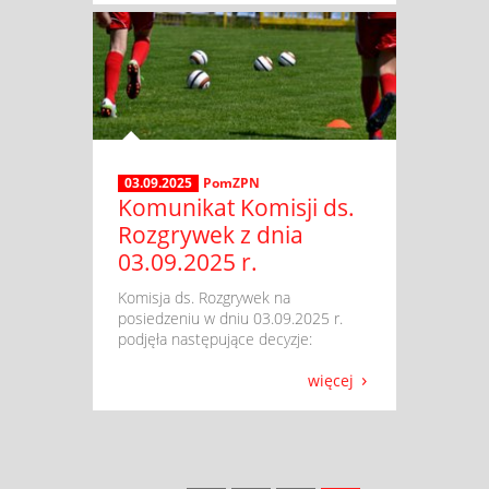
03.09.2025
PomZPN
Komunikat Komisji ds.
Rozgrywek z dnia
03.09.2025 r.
​ Komisja ds. Rozgrywek na
posiedzeniu w dniu 03.09.2025 r.
podjęła następujące decyzje:
więcej