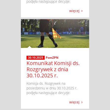
podjęła następujące decyzje:
więcej
30.10.2025
PomZPN
Komunikat Komisji ds.
Rozgrywek z dnia
30.10.2025 r.
​ Komisja ds. Rozgrywek na
posiedzeniu w dniu 30.10.2025 r.
podjęła następujące decyzje:
więcej