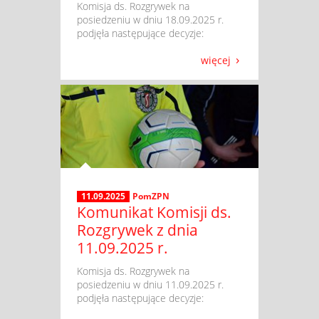
​ Komisja ds. Rozgrywek na
posiedzeniu w dniu 18.09.2025 r.
podjęła następujące decyzje:
więcej
11.09.2025
PomZPN
Komunikat Komisji ds.
Rozgrywek z dnia
11.09.2025 r.
​ Komisja ds. Rozgrywek na
posiedzeniu w dniu 11.09.2025 r.
podjęła następujące decyzje: