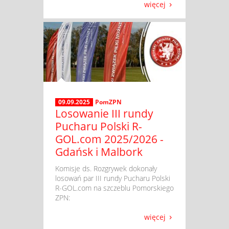
więcej
09.09.2025
PomZPN
Losowanie III rundy
Pucharu Polski R-
GOL.com 2025/2026 -
Gdańsk i Malbork
​ Komisje ds. Rozgrywek dokonały
losowań par III rundy Pucharu Polski
R-GOL.com na szczeblu Pomorskiego
ZPN:
więcej