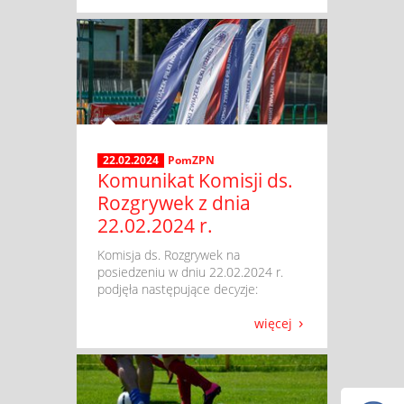
22.02.2024
PomZPN
Komunikat Komisji ds.
Rozgrywek z dnia
22.02.2024 r.
​ Komisja ds. Rozgrywek na
posiedzeniu w dniu 22.02.2024 r.
podjęła następujące decyzje:
więcej