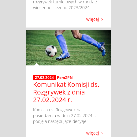
rozgrywek turniejowych w rundzie
wiosennej sezonu 2023/2024:
więcej
27.02.2024
PomZPN
Komunikat Komisji ds.
Rozgrywek z dnia
27.02.2024 r.
​ Komisja ds. Rozgrywek na
posiedzeniu w dniu 27.02.2024 r.
podjęła następujące decyzje:
więcej