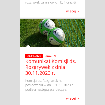
rozgrywek turniejowych E, F oraz G.
więcej
30.11.2023
PomZPN
Komunikat Komisji ds.
Rozgrywek z dnia
30.11.2023 r.
​ Komisja ds. Rozgrywek na
posiedzeniu w dniu 30.11.2023 r.
podjęła następujące decyzje:
więcej