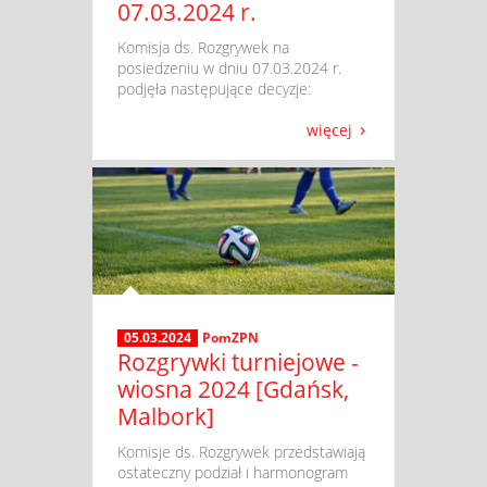
07.03.2024 r.
​ Komisja ds. Rozgrywek na
posiedzeniu w dniu 07.03.2024 r.
podjęła następujące decyzje:
więcej
05.03.2024
PomZPN
Rozgrywki turniejowe -
wiosna 2024 [Gdańsk,
Malbork]
​ Komisje ds. Rozgrywek przedstawiają
ostateczny podział i harmonogram