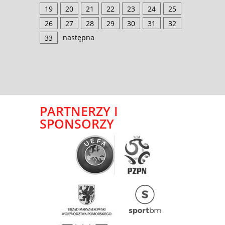
19
20
21
22
23
24
25
26
27
28
29
30
31
32
następna
33
PARTNERZY I
SPONSORZY