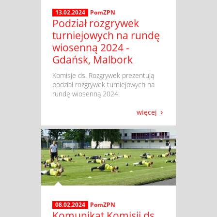
13.02.2024
PomZPN
Podział rozgrywek
turniejowych na rundę
wiosenną 2024 -
Gdańsk, Malbork
​ Komisje ds. Rozgrywek prezentują
podział rozgrywek turniejowych na
rundę wiosenną 2024:
więcej
08.02.2024
PomZPN
Komunikat Komisji ds.