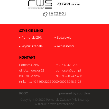
SZYBKIE LINKI
Pomorski ZPN
Sędziowie
Wyniki i tabele
Aktualności
KONTAKT
Pomorski ZPN
tel.: 732 420 200
ul. Uczniowska 22
pomorski@zpn.pl
80-530 Gdańsk
NIP: 957-05-47-438
nr konta: 40 1160 2202 0000 0000 5248 2128
RODO
powered by sportbm
Copyright © 2020 Pomorski Związek Piłki Nożnej.
Wszelkie prawa zastrzeżone.