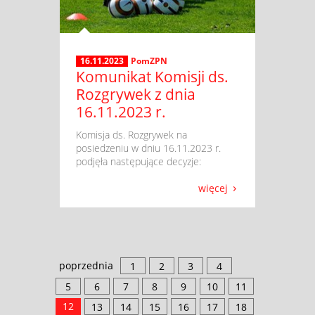
16.11.2023
PomZPN
Komunikat Komisji ds.
Rozgrywek z dnia
16.11.2023 r.
​ Komisja ds. Rozgrywek na
posiedzeniu w dniu 16.11.2023 r.
podjęła następujące decyzje:
więcej
poprzednia
1
2
3
4
5
6
7
8
9
10
11
12
13
14
15
16
17
18