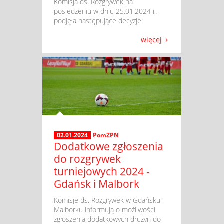
​ Komisja ds. Rozgrywek na
posiedzeniu w dniu 25.01.2024 r.
podjęła następujące decyzje:
więcej
02.01.2024
PomZPN
Dodatkowe zgłoszenia
do rozgrywek
turniejowych 2024 -
Gdańsk i Malbork
​ Komisje ds. Rozgrywek w Gdańsku i
Malborku informują o możliwości
zgłoszenia dodatkowych drużyn do