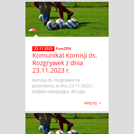
23.11.2023
PomZPN
Komunikat Komisji ds.
Rozgrywek z dnia
23.11.2023 r.
​ Komisja ds. Rozgrywek na
posiedzeniu w dniu 23.11.2023 r.
podjęła następujące decyzje:
więcej