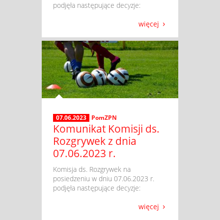
podjęła następujące decyzje:
więcej
07.06.2023
PomZPN
Komunikat Komisji ds.
Rozgrywek z dnia
07.06.2023 r.
​ Komisja ds. Rozgrywek na
posiedzeniu w dniu 07.06.2023 r.
podjęła następujące decyzje:
więcej