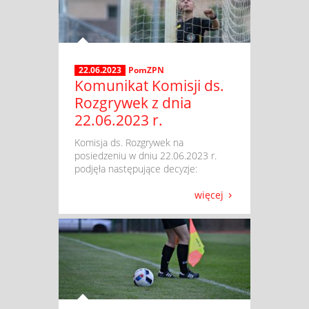
22.06.2023
PomZPN
Komunikat Komisji ds.
Rozgrywek z dnia
22.06.2023 r.
​ Komisja ds. Rozgrywek na
posiedzeniu w dniu 22.06.2023 r.
podjęła następujące decyzje:
więcej