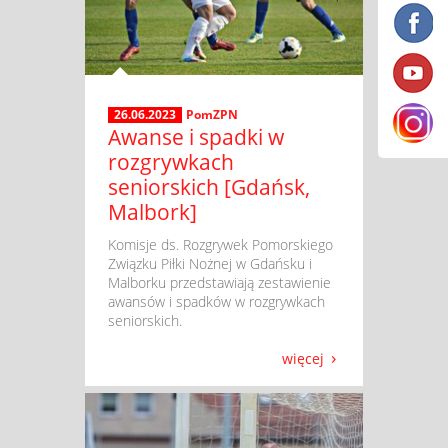
26.06.2023
PomZPN
Awanse i spadki w
rozgrywkach
seniorskich [Gdańsk,
Malbork]
​ Komisje ds. Rozgrywek Pomorskiego
Związku Piłki Nożnej w Gdańsku i
Malborku przedstawiają zestawienie
awansów i spadków w rozgrywkach
seniorskich.
więcej