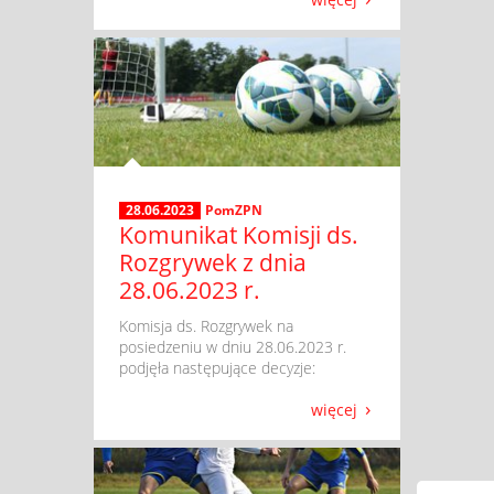
28.06.2023
PomZPN
Komunikat Komisji ds.
Rozgrywek z dnia
28.06.2023 r.
​ Komisja ds. Rozgrywek na
posiedzeniu w dniu 28.06.2023 r.
podjęła następujące decyzje:
więcej