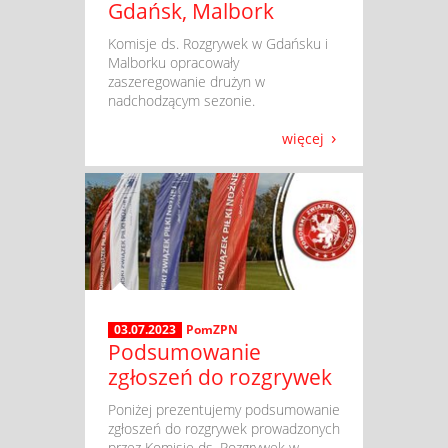
Gdańsk, Malbork
​ Komisje ds. Rozgrywek w Gdańsku i
Malborku opracowały
zaszeregowanie drużyn w
nadchodzącym sezonie.
więcej
03.07.2023
PomZPN
Podsumowanie
zgłoszeń do rozgrywek
​ Poniżej prezentujemy podsumowanie
zgłoszeń do rozgrywek prowadzonych
przez Komisje ds. Rozgrywek w