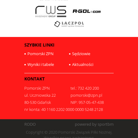
SZYBKIE LINKI
Pomorski ZPN
Sędziowie
Wyniki i tabele
Aktualności
KONTAKT
Pomorski ZPN
tel.: 732 420 200
ul. Uczniowska 22
pomorski@zpn.pl
80-530 Gdańsk
NIP: 957-05-47-438
nr konta: 40 1160 2202 0000 0000 5248 2128
RODO
powered by sportbm
Copyright © 2020 Pomorski Związek Piłki Nożnej.
Wszelkie prawa zastrzeżone.