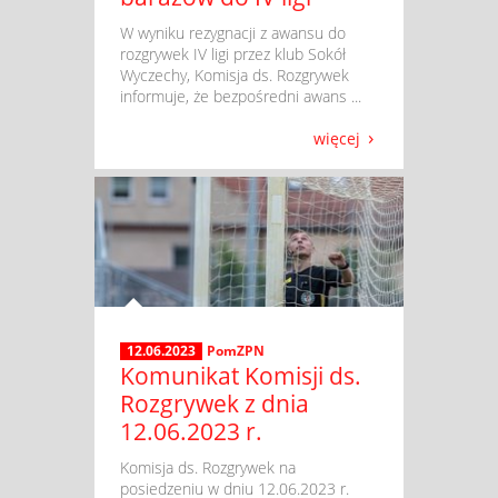
​ W wyniku rezygnacji z awansu do
rozgrywek IV ligi przez klub Sokół
Wyczechy, Komisja ds. Rozgrywek
informuje, że bezpośredni awans ...
więcej
12.06.2023
PomZPN
Komunikat Komisji ds.
Rozgrywek z dnia
12.06.2023 r.
​ Komisja ds. Rozgrywek na
posiedzeniu w dniu 12.06.2023 r.