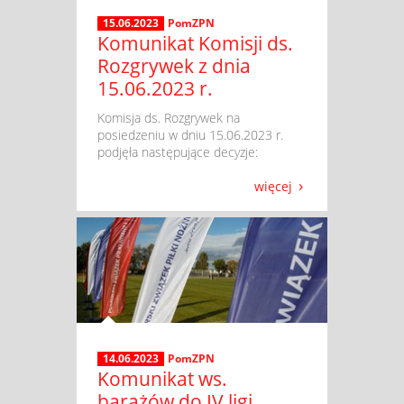
15.06.2023
PomZPN
Komunikat Komisji ds.
Rozgrywek z dnia
15.06.2023 r.
​ Komisja ds. Rozgrywek na
posiedzeniu w dniu 15.06.2023 r.
podjęła następujące decyzje:
więcej
14.06.2023
PomZPN
Komunikat ws.
barażów do IV ligi