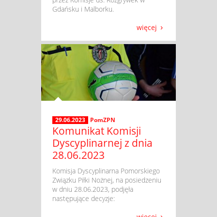
Gdańsku i Malborku.
więcej
29.06.2023
PomZPN
Komunikat Komisji
Dyscyplinarnej z dnia
28.06.2023
​ Komisja Dyscyplinarna Pomorskiego
Związku Piłki Nożnej, na posiedzeniu
w dniu 28.06.2023, podjęła
następujące decyzje:
więcej