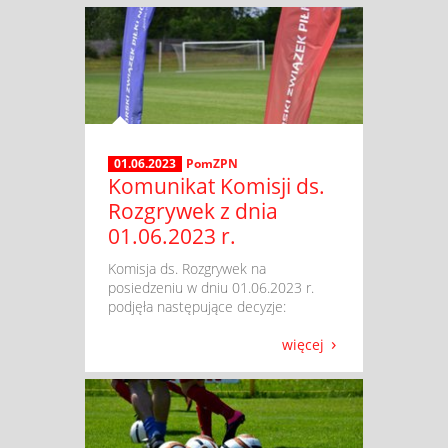
01.06.2023
PomZPN
Komunikat Komisji ds.
Rozgrywek z dnia
01.06.2023 r.
​ Komisja ds. Rozgrywek na
posiedzeniu w dniu 01.06.2023 r.
podjęła następujące decyzje:
więcej