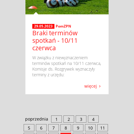
29.05.2023
PomZPN
Braki terminów
spotkań - 10/11
czerwca
​ W związku z niewyznaczeniem
terminów spotkań na 10/11 czerwca,
Komisje ds. Rozgrywek wyznaczyły
terminy z urzędu:
więcej
poprzednia
1
2
3
4
5
6
7
8
9
10
11