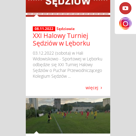
08.11.2022
Sędziowie
XXI Halowy Turniej
Sędziów w Lęborku
​ 03.12.2022 (sobota) w Hali
Widowiskowo - Sportowej w Lęborku
odbędzie się XXI Turniej Halowy
Sędziów o Puchar Przewodniczącego
Kolegium Sędziów ...
więcej