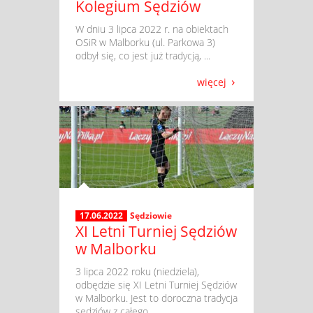
Kolegium Sędziów
​ W dniu 3 lipca 2022 r. na obiektach
OSiR w Malborku (ul. Parkowa 3)
odbył się, co jest już tradycją, ...
więcej
17.06.2022
Sędziowie
XI Letni Turniej Sędziów
w Malborku
​ 3 lipca 2022 roku (niedziela),
odbędzie się XI Letni Turniej Sędziów
w Malborku. Jest to doroczna tradycja
sędziów z całego ...