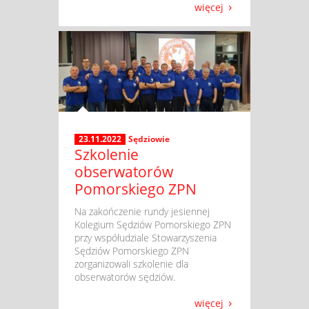
więcej
23.11.2022
Sędziowie
Szkolenie
obserwatorów
Pomorskiego ZPN
​ Na zakończenie rundy jesiennej
Kolegium Sędziów Pomorskiego ZPN
przy współudziale Stowarzyszenia
Sędziów Pomorskiego ZPN
zorganizowali szkolenie dla
obserwatorów sędziów.
więcej