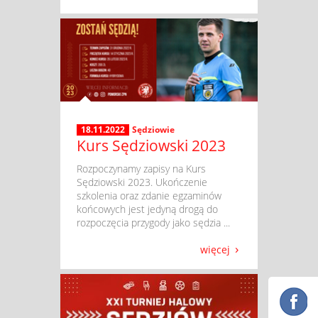
18.11.2022
Sędziowie
Kurs Sędziowski 2023
​ Rozpoczynamy zapisy na Kurs
Sędziowski 2023. Ukończenie
szkolenia oraz zdanie egzaminów
końcowych jest jedyną drogą do
rozpoczęcia przygody jako sędzia ...
więcej