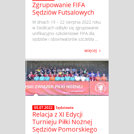
Zgrupowanie FIFA
Sędziów Futsalowych
​ W dniach 19 – 22 sierpnia 2022 roku
w Siedlcach odbyło się zgrupowanie
unifikacyjno–szkoleniowe FIFA dla
sędziów i obserwatorów szczebla ...
więcej
05.07.2022
Sędziowie
Relacja z XI Edycji
Turnieju Piłki Nożnej
Sędziów Pomorskiego