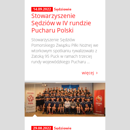
14.09.2022
Sędziowie
Stowarzyszenie
Sędziów w IV rundzie
Pucharu Polski
​ Stowarzyszenie Sędziów
Pomorskiego Związku Piłki Nożnej we
wtorkowym spotkaniu rywalizowało z
Zatoką 95 Puck w ramach trzeciej
rundy wojewódzkiego Pucharu ...
więcej
29.08.2022
Sędziowie