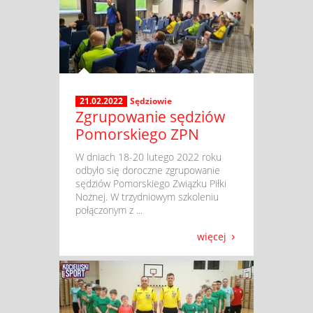
21.02.2022
Sędziowie
Zgrupowanie sędziów
Pomorskiego ZPN
​ W dniach 18-20 lutego 2022 roku
odbyło się doroczne zgrupowanie
sędziów Pomorskiego Związku Piłki
Nożnej. W trzydniowym szkoleniu
połączonym z ...
więcej