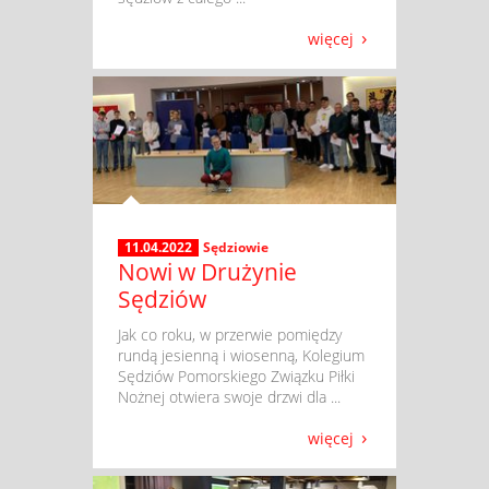
więcej
11.04.2022
Sędziowie
Nowi w Drużynie
Sędziów
​ Jak co roku, w przerwie pomiędzy
rundą jesienną i wiosenną, Kolegium
Sędziów Pomorskiego Związku Piłki
Nożnej otwiera swoje drzwi dla ...
więcej