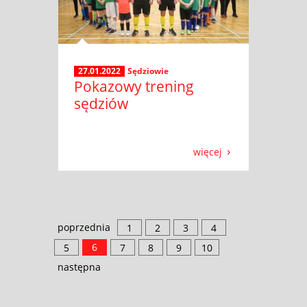
27.01.2022
Sędziowie
Pokazowy trening
sędziów
więcej
poprzednia
1
2
3
4
6
5
7
8
9
10
następna