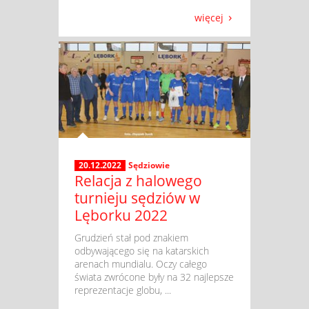
więcej
20.12.2022
Sędziowie
Relacja z halowego
turnieju sędziów w
Lęborku 2022
​ Grudzień stał pod znakiem
odbywającego się na katarskich
arenach mundialu. Oczy całego
świata zwrócone były na 32 najlepsze
reprezentacje globu, ...