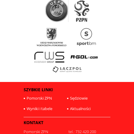
SZYBKIE LINKI
Pomorski ZPN
Sędziowie
Wyniki i tabele
Aktualności
KONTAKT
Pomorski ZPN
tel.: 732 420 200