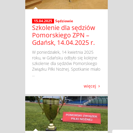
15.04.2025
Sędziowie
Szkolenie dla sędziów
Pomorskiego ZPN –
Gdańsk, 14.04.2025 r.
​ W poniedziałek, 14 kwietnia 2025
roku, w Gdańsku odbyło się kolejne
szkolenie dla sędziów Pomorskiego
Związku Piłki Nożnej. Spotkanie miało
...
więcej