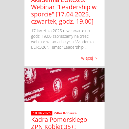
Webinar "Leadership w
sporcie" [17.04.2025,
czwartek, godz. 19.00]
​ 17 kwietnia 2025 r. w czwartek o
godz. 19.00 zapraszamy na trzeci
webinar w ramach cyklu "Akademia
EURO26". Temat "Leadership ...
więcej
10.04.2025
Piłka Kobieca
Kadra Pomorskiego
ZPN Kobiet 35+: