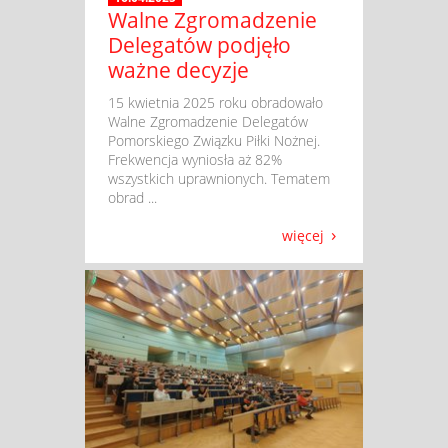
Walne Zgromadzenie
Delegatów podjęło
ważne decyzje
​ 15 kwietnia 2025 roku obradowało
Walne Zgromadzenie Delegatów
Pomorskiego Związku Piłki Nożnej.
Frekwencja wyniosła aż 82%
wszystkich uprawnionych. Tematem
obrad ...
więcej