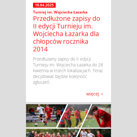
10.04.2025
Turniej im. Wojciecha Łazarka
Przedłużone zapisy do
II edycji Turnieju im.
Wojciecha Łazarka dla
chłopców rocznika
2014
​ Przedłużamy zapisy do II edycji
Turnieju im. Wojciecha Łazarka do 28
kwietnia w trzech lokalizacjach. Teraz
decydować będzie kolejność
zgłoszeń.
więcej