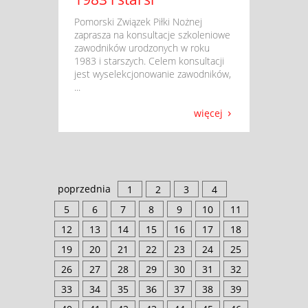
​ Pomorski Związek Piłki Nożnej
zaprasza na konsultacje szkoleniowe
zawodników urodzonych w roku
1983 i starszych. Celem konsultacji
jest wyselekcjonowanie zawodników,
...
więcej
poprzednia
1
2
3
4
5
6
7
8
9
10
11
12
13
14
15
16
17
18
19
20
21
22
23
24
25
26
27
28
29
30
31
32
33
34
35
36
37
38
39