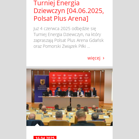
Turniej Energia
Dziewczyn [04.06.2025,
Polsat Plus Arena]
​ Już 4 czerwca 2025 odbędzie się
Turniej Energia Dziewczyn, na który
zapraszają Polsat Plus Arena Gdańsk
oraz Pomorski Związek Piłki ...
więcej
16.04.2025