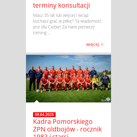
terminy konsultacji
​ Masz 35 lat lub więcej i wciąż
kochasz grać w piłkę? Ta wiadomość
jest dla Ciebie! Za nami pierwszy
trening ...
więcej
09.04.2025
Kadra Pomorskiego
ZPN oldbojów - rocznik
1983 i starsi