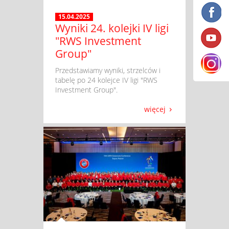
15.04.2025
Wyniki 24. kolejki IV ligi
"RWS Investment
Group"
​ Przedstawiamy wyniki, strzelców i
tabelę po 24 kolejce IV ligi "RWS
Investment Group".
więcej