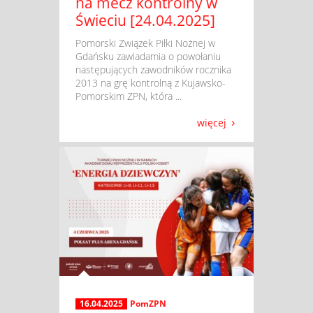
na mecz kontrolny w
Świeciu [24.04.2025]
​ Pomorski Związek Piłki Nożnej w
Gdańsku zawiadamia o powołaniu
następujących zawodników rocznika
2013 na grę kontrolną z Kujawsko-
Pomorskim ZPN, która ...
więcej
16.04.2025
PomZPN