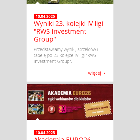
10.04.2025
Wyniki 23. kolejki IV ligi
"RWS Investment
Group"
​ Przedstawiamy wyniki, strzelców i
tabelę po 23 kolejce IV ligi "RWS
Investment Group".
więcej
10.04.2025
Akademia EURO26.