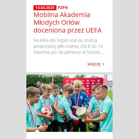
14.04.2025
PZPN
Mobilna Akademia
Młodych Orłów
doceniona przez UEFA
​ Na kilka dni Sopot stał się stolicą
amatorskiej piłki nożnej. Od 8 do 10
kwietnia, po raz pierwszy w historii, ...
więcej