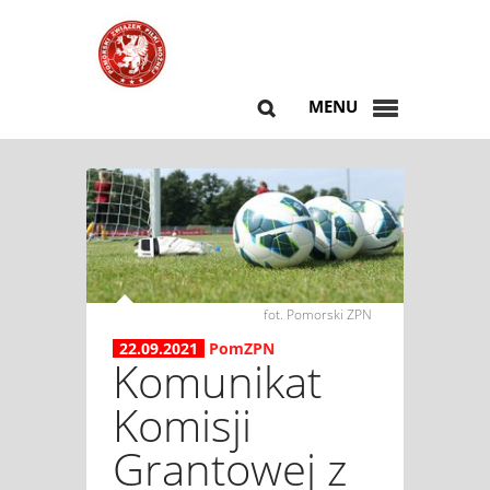
MENU
fot. Pomorski ZPN
22.09.2021
PomZPN
Komunikat
Komisji
Grantowej z