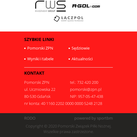
SZYBKIE LINKI
Pomorski ZPN
Sędziowie
Wyniki i tabele
Aktualności
KONTAKT
Pomorski ZPN
tel.: 732 420 200
ul. Uczniowska 22
pomorski@zpn.pl
80-530 Gdańsk
NIP: 957-05-47-438
nr konta: 40 1160 2202 0000 0000 5248 2128
RODO
powered by sportbm
Copyright © 2020 Pomorski Związek Piłki Nożnej.
Wszelkie prawa zastrzeżone.