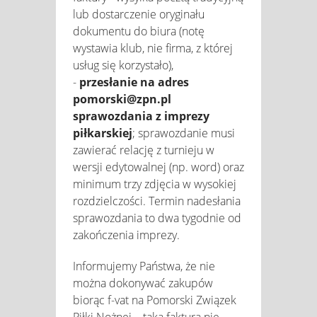
lub dostarczenie oryginału
dokumentu do biura (notę
wystawia klub, nie firma, z której
usług się korzystało),
-
przesłanie na adres
pomorski@zpn.pl
sprawozdania z imprezy
piłkarskiej
; sprawozdanie musi
zawierać relację z turnieju w
wersji edytowalnej (np. word) oraz
minimum trzy zdjęcia w wysokiej
rozdzielczości. Termin nadesłania
sprawozdania to dwa tygodnie od
zakończenia imprezy.
Informujemy Państwa, że nie
można dokonywać zakupów
biorąc f-vat na Pomorski Związek
Piłki Nożnej – taka faktura nie