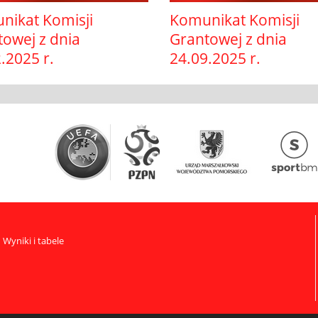
nikat Komisji
Komunikat Komisji
owej z dnia
Grantowej z dnia
.2025 r.
24.09.2025 r.
Wyniki i tabele