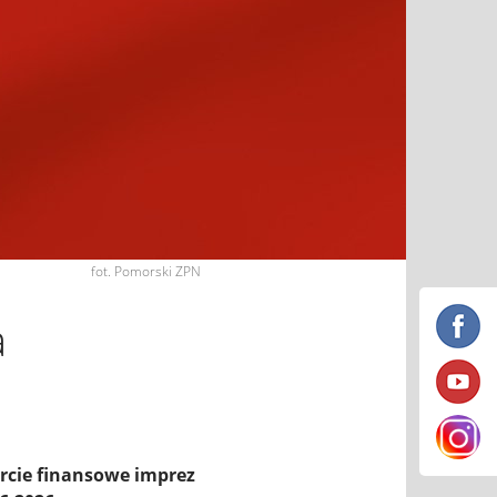
fot. Pomorski ZPN
a
rcie finansowe imprez