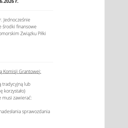
6.2026 r.
r. Jednocześnie
e środki finansowe
omorskim Związku Piłki
ą Komisji Grantowej:
 tradycyjną lub
ę korzystało)
e musi zawierać:
 nadesłania sprawozdania