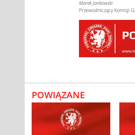
Marek Jankowski
Przewodniczący Komisji G
POWIĄZANE