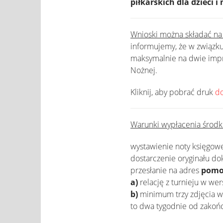
piłkarskich dla dzieci i
Wnioski można składać na
informujemy, że w związku
maksymalnie na dwie impre
Nożnej.
Kliknij, aby pobrać druk
d
Warunki wypłacenia środk
wystawienie noty księgowej
dostarczenie oryginału dok
przesłanie na adres
pomo
a)
relację z turnieju w wer
b)
minimum trzy zdjęcia w 
to dwa tygodnie od zakoń