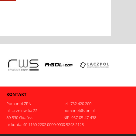
KONTAKT
Pomorski ZPN
tel.: 732 420 200
ul. Uczniowska 22
pomorski@zpn.pl
80-530 Gdańsk
NIP: 957-05-47-438
nr konta: 40 1160 2202 0000 0000 5248 2128