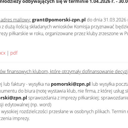
 młodzieży odbywających się w terminie 1.04.2026 r. - 30.0
 adres mailowy:
grant@pomorski-zpn.pl
do dnia 31.03.2026 
 z dużą ilością składanych wniosków Komisja przyznawać będzi
zy piłkarskie w roku, organizowane przez kluby zrzeszone w P
ocx
|
pdf
ów finansowych klubom, które otrzymały dofinansowanie decyzj
 lub faktury - wysyłka na
pomorski@zpn.pl
lub wysyłka pocztą
umentu do biura (notę wystawia klub, nie firma, z której usług si
rski@zpn.pl
sprawozdania z imprezy piłkarskiej; sprawozdani
sji edytowalnej (np. word)
wysokiej rozdzielczości przesłane w osobnych plikach. Termin
czenia imprezy.