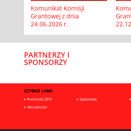
Komunikat Komisji
Komu
Grantowej z dnia
Grant
24.06.2026 r.
22.12
PARTNERZY I
SPONSORZY
SZYBKIE LINKI
Pomorski ZPN
Sędziowie
Aktualności