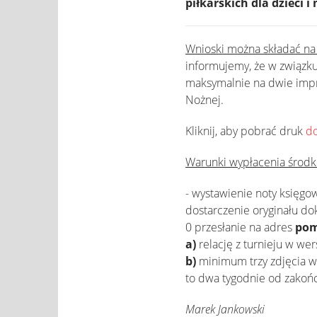
piłkarskich dla dzieci i
Wnioski można składać na
informujemy, że w związku
maksymalnie na dwie impre
Nożnej.
Kliknij, aby pobrać druk
d
Warunki wypłacenia środk
- wystawienie noty księgow
dostarczenie oryginału dok
0 przesłanie na adres
pom
a)
relację z turnieju w wer
b)
minimum trzy zdjęcia w 
to dwa tygodnie od zakoń
Marek Jankowski