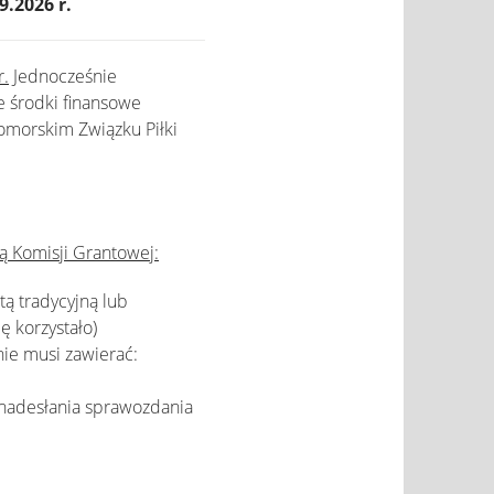
9.2026 r.
r.
Jednocześnie
e środki finansowe
omorskim Związku Piłki
ą Komisji Grantowej:
tą tradycyjną lub
ę korzystało)
ie musi zawierać:
 nadesłania sprawozdania