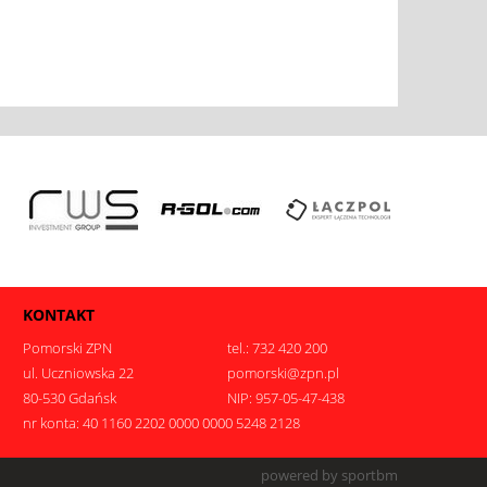
KONTAKT
Pomorski ZPN
tel.: 732 420 200
ul. Uczniowska 22
pomorski@zpn.pl
80-530 Gdańsk
NIP: 957-05-47-438
nr konta: 40 1160 2202 0000 0000 5248 2128
.
powered by sportbm