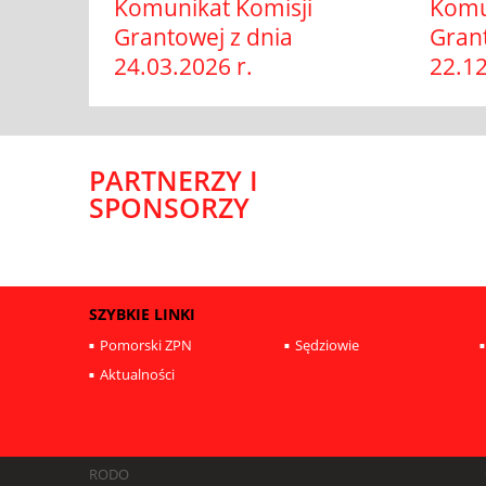
Komunikat Komisji
Komu
Grantowej z dnia
Grant
24.03.2026 r.
22.12
PARTNERZY I
SPONSORZY
SZYBKIE LINKI
Pomorski ZPN
Sędziowie
Aktualności
RODO