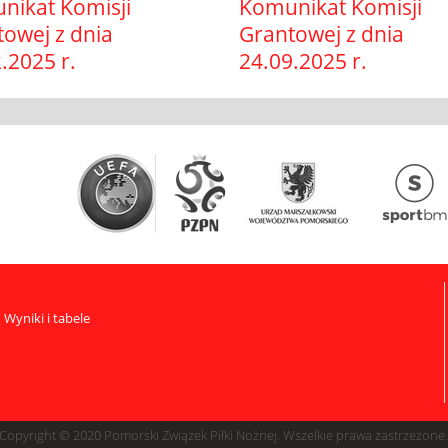
nikat Komisji
Komunikat Komisji
owej z dnia
Grantowej z dnia
.2025 r.
24.09.2025 r.
Wyniki i tabele
Copyright © 2020 Pomorski Związek Piłki Nożnej. Wszelkie prawa zastrzeżone