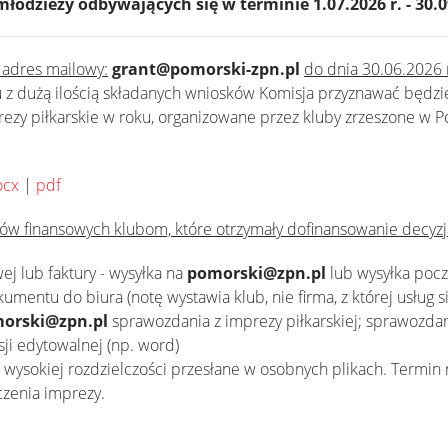
 młodzieży odbywających się w terminie 1.07.2026 r. - 30.0
 adres mailowy:
grant@pomorski-zpn.pl
do dnia 30.06.2026 
 z dużą ilością składanych wniosków Komisja przyznawać będzi
zy piłkarskie w roku, organizowane przez kluby zrzeszone w P
ocx
|
pdf
ów finansowych klubom, które otrzymały dofinansowanie decyzj
ej lub faktury - wysyłka na
pomorski@zpn.pl
lub wysyłka pocz
umentu do biura (notę wystawia klub, nie firma, z której usług si
orski@zpn.pl
sprawozdania z imprezy piłkarskiej; sprawozdan
sji edytowalnej (np. word)
wysokiej rozdzielczości przesłane w osobnych plikach. Termin
czenia imprezy.