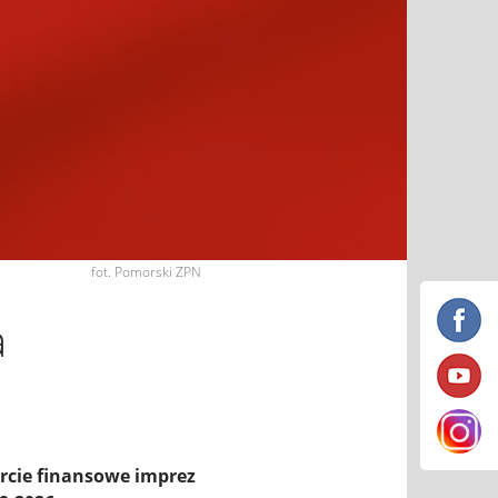
fot. Pomorski ZPN
a
rcie finansowe imprez