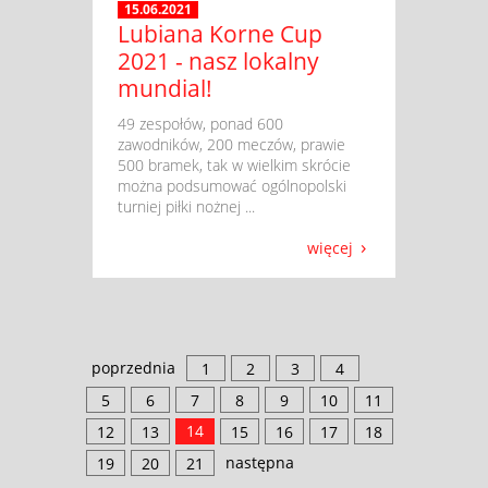
15.06.2021
Lubiana Korne Cup
2021 - nasz lokalny
mundial!
​ 49 zespołów, ponad 600
zawodników, 200 meczów, prawie
500 bramek, tak w wielkim skrócie
można podsumować ogólnopolski
turniej piłki nożnej ...
więcej
poprzednia
1
2
3
4
5
6
7
8
9
10
11
14
12
13
15
16
17
18
następna
19
20
21