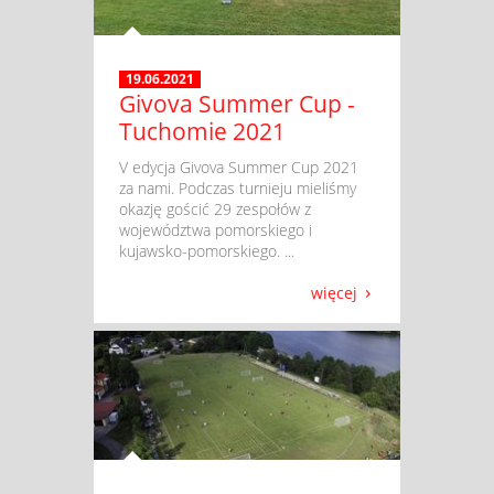
19.06.2021
Givova Summer Cup -
Tuchomie 2021
​ V edycja Givova Summer Cup 2021
za nami. Podczas turnieju mieliśmy
okazję gościć 29 zespołów z
województwa pomorskiego i
kujawsko-pomorskiego. ...
więcej