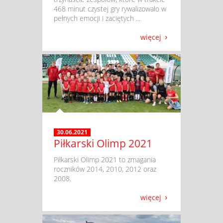
468 minut czystej gry rywalizowało w
pełnych emocji i zaciętych ...
więcej
30.06.2021
Piłkarski Olimp 2021
​ Piłkarski Olimp 2021 to zmagania
roczników 2014, 2010, 2012 oraz
2008.
więcej