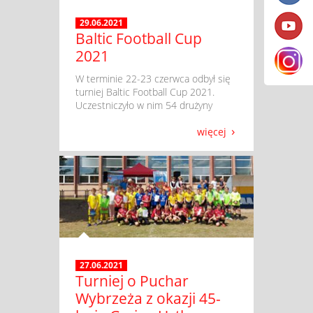
29.06.2021
Baltic Football Cup
2021
​ W terminie 22-23 czerwca odbył się
turniej Baltic Football Cup 2021.
Uczestniczyło w nim 54 drużyny
więcej
27.06.2021
Turniej o Puchar
Wybrzeża z okazji 45-