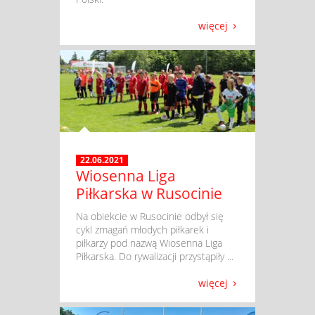
więcej
22.06.2021
Wiosenna Liga
Piłkarska w Rusocinie
​ Na obiekcie w Rusocinie odbył się
cykl zmagań młodych piłkarek i
piłkarzy pod nazwą Wiosenna Liga
Piłkarska. Do rywalizacji przystąpiły ...
więcej