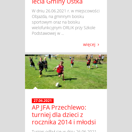
lecia Gminy Ustka
​ W dniu 26.06.2021 r. w miejscowości
Objazda, na gminnym boisku
sportowym oraz na boisku
wielofunkcyjnym ORLIK przy Szkole
Podstawowej w ...
więcej
27.06.2021
AP JFA Przechlewo:
turniej dla dzieci z
rocznika 2014 i młodsi
​ Turniej odbył się w dniu 26.06.2021