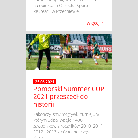
na obiektach Ośrodka Sportu i
Rekreacji w Przechlewie.
więcej
25.06.2021
Pomorski Summer CUP
2021 przeszedł do
historii
​ Zakończyliśmy rozgrywki turnieju w
którym udział wzięło 1400
zawodników z roczników 2010, 2011,
2012 i 2013 z północnej części
Polski.