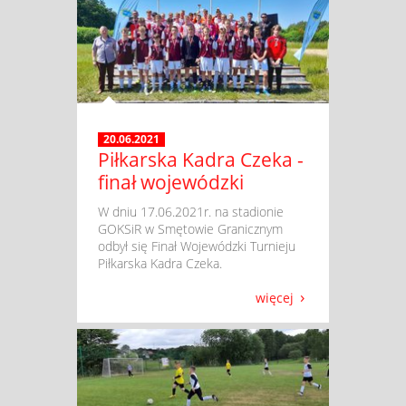
20.06.2021
Piłkarska Kadra Czeka -
finał wojewódzki
​ W dniu 17.06.2021r. na stadionie
GOKSiR w Smętowie Granicznym
odbył się Finał Wojewódzki Turnieju
Piłkarska Kadra Czeka.
więcej