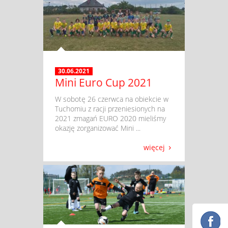
30.06.2021
Mini Euro Cup 2021
​ W sobotę 26 czerwca na obiekcie w
Tuchomiu z racji przeniesionych na
2021 zmagań EURO 2020 mieliśmy
okazję zorganizować Mini ...
więcej