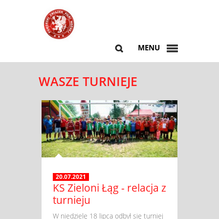
MENU
WASZE TURNIEJE
20.07.2021
KS Zieloni Łąg - relacja z
turnieju
​ W niedzielę 18 lipca odbył się turniej