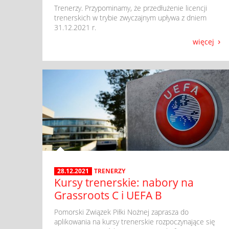
​ Trenerzy. Przypominamy, że przedłużenie licencji
trenerskich w trybie zwyczajnym upływa z dniem
31.12.2021 r.
więcej
28.12.2021
TRENERZY
Kursy trenerskie: nabory na
Grassroots C i UEFA B
​ Pomorski Związek Piłki Nożnej zaprasza do
aplikowania na kursy trenerskie rozpoczynające się