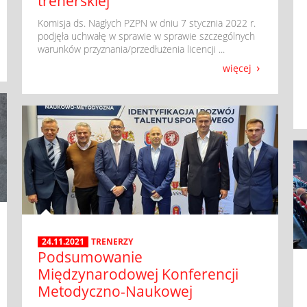
trenerskiej
​ Komisja ds. Nagłych PZPN w dniu 7 stycznia 2022 r.
podjęła uchwałę w sprawie w sprawie szczególnych
warunków przyznania/przedłużenia licencji ...
więcej
24.11.2021
TRENERZY
Podsumowanie
Międzynarodowej Konferencji
Metodyczno-Naukowej