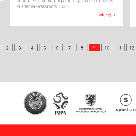
odbędzie się konferencja metodyczna dla trenerów
Akademia Grassroots 2021.
więcej
9
2
3
4
5
6
7
8
10
11
12