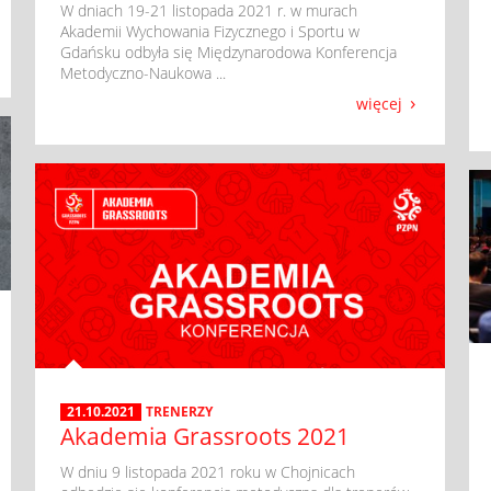
​ W dniach 19-21 listopada 2021 r. w murach
Akademii Wychowania Fizycznego i Sportu w
Gdańsku odbyła się Międzynarodowa Konferencja
Metodyczno-Naukowa ...
więcej
21.10.2021
TRENERZY
Akademia Grassroots 2021
​ W dniu 9 listopada 2021 roku w Chojnicach