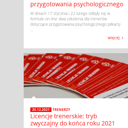
przygotowania psychologicznego
​ W dniach 17 stycznia i 22 lutego odbyły się w
formule on-line dwa szkolenia dla trenerów
dotyczące przygotowania psychologicznego piłkarzy
...
więcej
30.12.2021
TRENERZY
Licencje trenerskie: tryb
zwyczajny do końca roku 2021