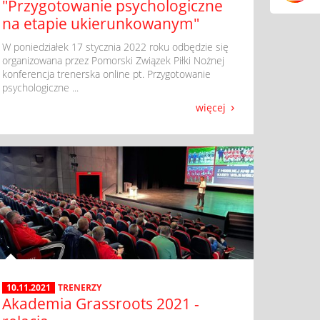
"Przygotowanie psychologiczne
na etapie ukierunkowanym"
​ W poniedziałek 17 stycznia 2022 roku odbędzie się
organizowana przez Pomorski Związek Piłki Nożnej
konferencja trenerska online pt. Przygotowanie
psychologiczne ...
więcej
10.11.2021
TRENERZY
Akademia Grassroots 2021 -