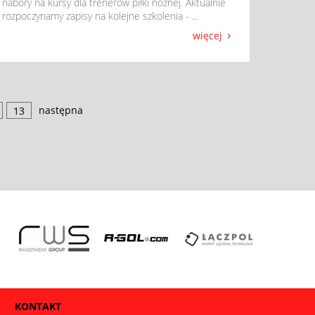
nabory na kursy dla trenerów piłki nożnej. Aktualnie
rozpoczynamy zapisy na kolejne szkolenia - ...
więcej
następna
13
KONTAKT