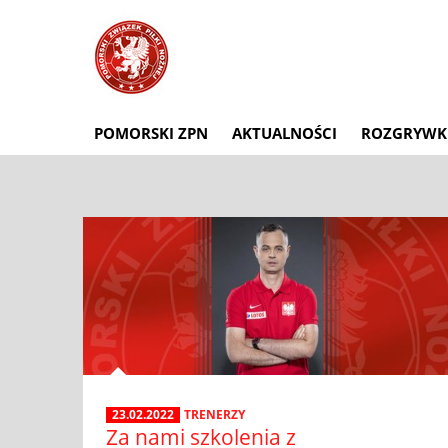
POMORSKI ZPN
AKTUALNOŚCI
ROZGRYWK
23.02.2022
TRENERZY
Za nami szkolenia z