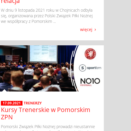
relacja
​ W dniu 9 listopada 2021 roku w Chojnicach odbyła
się, organizowana przez Polski Związek Piłki Nożnej
we współpracy z Pomorskim ...
więcej
17.09.2021
TRENERZY
Kursy Trenerskie w Pomorskim
ZPN
​ Pomorski Związek Piłki Nożnej prowadzi nieustannie