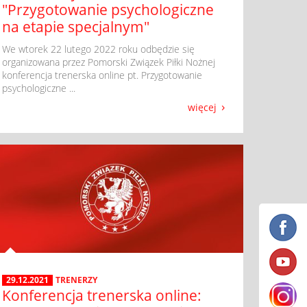
"Przygotowanie psychologiczne
na etapie specjalnym"
​ We wtorek 22 lutego 2022 roku odbędzie się
organizowana przez Pomorski Związek Piłki Nożnej
konferencja trenerska online pt. Przygotowanie
psychologiczne ...
więcej
29.12.2021
TRENERZY
Konferencja trenerska online: