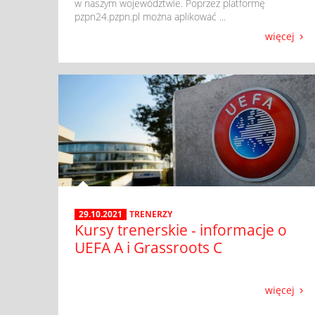
w naszym województwie. Poprzez platformę
pzpn24.pzpn.pl można aplikować ...
więcej
29.10.2021
TRENERZY
Kursy trenerskie - informacje o
UEFA A i Grassroots C
więcej