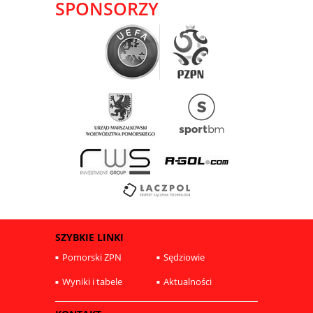
SPONSORZY
SZYBKIE LINKI
Pomorski ZPN
Sędziowie
Wyniki i tabele
Aktualności