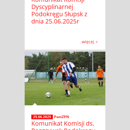
Dyscyplinarnej
Podokręgu Słupsk z
dnia 25.06.2025r
więcej
25.06.2025
PomZPN
Komunikat Komisji ds.