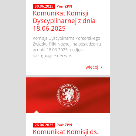
30.06.2025
PomZPN
Komunikat Komisji
Dyscyplinarnej z dnia
18.06.2025
​ Komisja Dyscyplinarna Pomorskiego
Związku Piłki Nożnej, na posiedzeniu
w dniu 18.06.2025, podjęła
następujące decyzje:
więcej
26.06.2025
PomZPN
Komunikat Komisji ds.