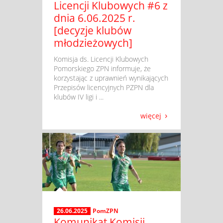
Licencji Klubowych #6 z
dnia 6.06.2025 r.
[decyzje klubów
młodzieżowych]
​ Komisja ds. Licencji Klubowych
Pomorskiego ZPN informuje, że
korzystając z uprawnień wynikających
Przepisów licencyjnych PZPN dla
klubów IV ligi i ...
więcej
26.06.2025
PomZPN
Komunikat Komisji