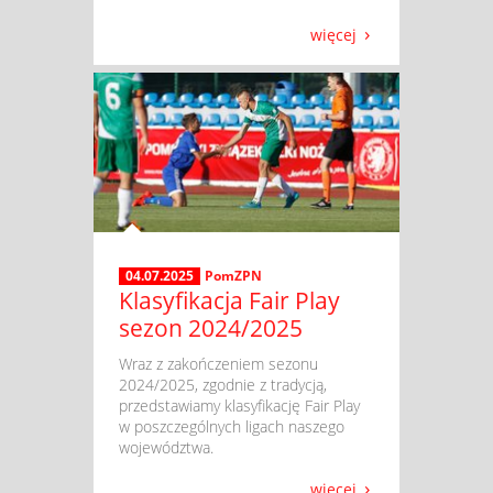
więcej
04.07.2025
PomZPN
Klasyfikacja Fair Play
sezon 2024/2025
​ Wraz z zakończeniem sezonu
2024/2025, zgodnie z tradycją,
przedstawiamy klasyfikację Fair Play
w poszczególnych ligach naszego
województwa.
więcej