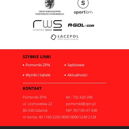
SZYBKIE LINKI
Pomorski ZPN
Sędziowie
Wyniki i tabele
Aktualności
KONTAKT
Pomorski ZPN
tel.: 732 420 200
ul. Uczniowska 22
pomorski@zpn.pl
80-530 Gdańsk
NIP: 957-05-47-438
nr konta: 40 1160 2202 0000 0000 5248 2128