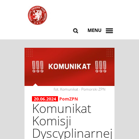
MENU
fot. Komunikat - Pomorski ZPN
20.06.2024
PomZPN
Komunikat
Komisji
Dyscyplinarnej