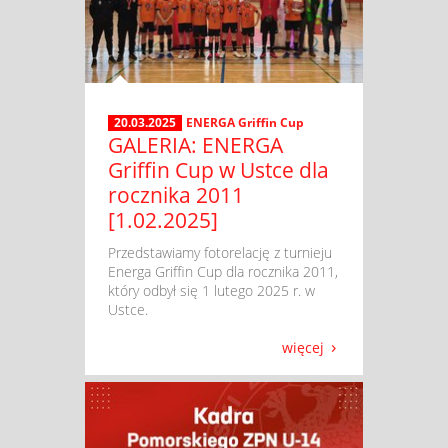
20.03.2025
ENERGA Griffin Cup
GALERIA: ENERGA
Griffin Cup w Ustce dla
rocznika 2011
[1.02.2025]
​ Przedstawiamy fotorelację z turnieju
Energa Griffin Cup dla rocznika 2011,
który odbył się 1 lutego 2025 r. w
Ustce.
więcej