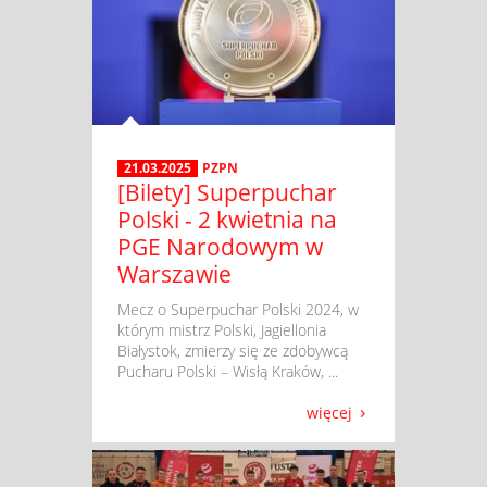
21.03.2025
PZPN
[Bilety] Superpuchar
Polski - 2 kwietnia na
PGE Narodowym w
Warszawie
​ Mecz o Superpuchar Polski 2024, w
którym mistrz Polski, Jagiellonia
Białystok, zmierzy się ze zdobywcą
Pucharu Polski – Wisłą Kraków, ...
więcej