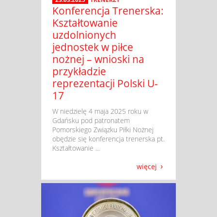
Konferencja Trenerska:
Kształtowanie
uzdolnionych
jednostek w piłce
nożnej – wnioski na
przykładzie
reprezentacji Polski U-
17
​ W niedzielę 4 maja 2025 roku w
Gdańsku pod patronatem
Pomorskiego Związku Piłki Nożnej
obędzie się konferencja trenerska pt.
Kształtowanie ...
więcej