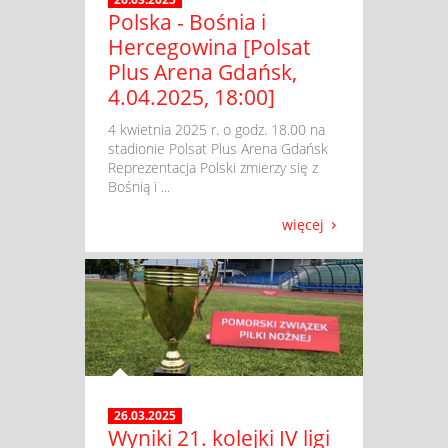
Polska - Bośnia i
Hercegowina [Polsat
Plus Arena Gdańsk,
4.04.2025, 18:00]
​ 4 kwietnia 2025 r. o godz. 18.00 na
stadionie Polsat Plus Arena Gdańsk
Reprezentacja Polski zmierzy się z
Bośnią i ...
więcej
26.03.2025
Wyniki 21. kolejki IV ligi