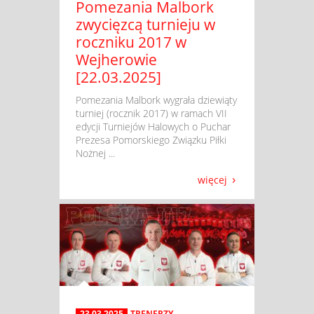
Pomezania Malbork
zwycięzcą turnieju w
roczniku 2017 w
Wejherowie
[22.03.2025]
​ Pomezania Malbork wygrała dziewiąty
turniej (rocznik 2017) w ramach VII
edycji Turniejów Halowych o Puchar
Prezesa Pomorskiego Związku Piłki
Nożnej ...
więcej
23.03.2025
TRENERZY