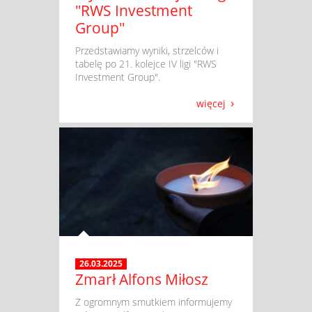
"RWS Investment
Group"
​ Przedstawiamy wyniki, strzelców i
tabelę po 21. kolejce IV ligi "RWS
Investment Group".
więcej
26.03.2025
Zmarł Alfons Miłosz
​ Z ogromnym smutkiem informujemy