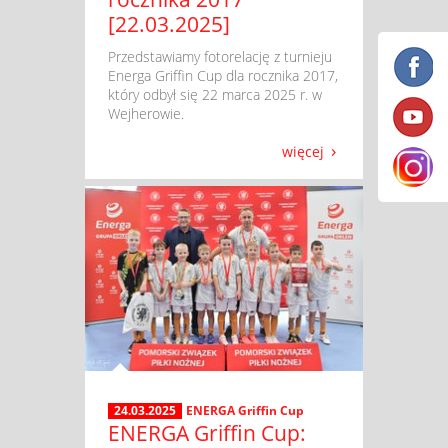
[22.03.2025]
​ Przedstawiamy fotorelację z turnieju
Energa Griffin Cup dla rocznika 2017,
który odbył się 22 marca 2025 r. w
Wejherowie.
więcej
24.03.2025
ENERGA Griffin Cup
ENERGA Griffin Cup: