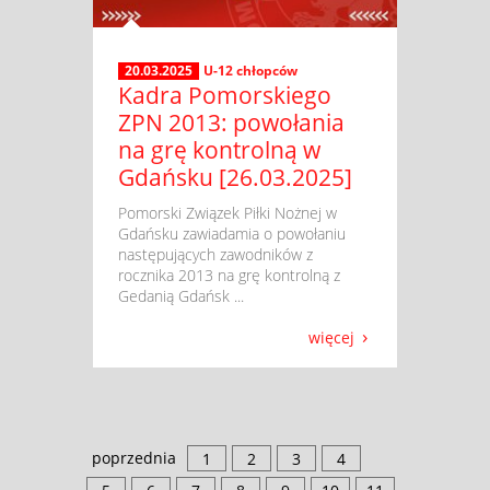
20.03.2025
U-12 chłopców
Kadra Pomorskiego
ZPN 2013: powołania
na grę kontrolną w
Gdańsku [26.03.2025]
​ Pomorski Związek Piłki Nożnej w
Gdańsku zawiadamia o powołaniu
następujących zawodników z
rocznika 2013 na grę kontrolną z
Gedanią Gdańsk ...
więcej
poprzednia
1
2
3
4