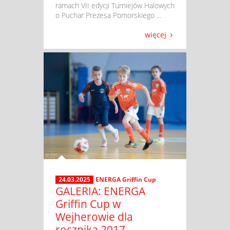
ramach VII edycji Turniejów Halowych
o Puchar Prezesa Pomorskiego ...
więcej
24.03.2025
ENERGA Griffin Cup
GALERIA: ENERGA
Griffin Cup w
Wejherowie dla
rocznika 2017