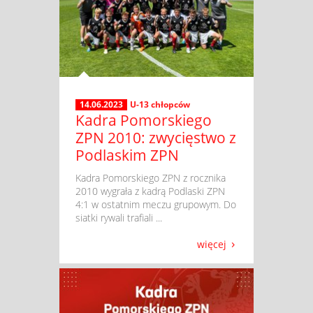
14.06.2023
U-13 chłopców
Kadra Pomorskiego
ZPN 2010: zwycięstwo z
Podlaskim ZPN
​ Kadra Pomorskiego ZPN z rocznika
2010 wygrała z kadrą Podlaski ZPN
4:1 w ostatnim meczu grupowym. Do
siatki rywali trafiali ...
więcej