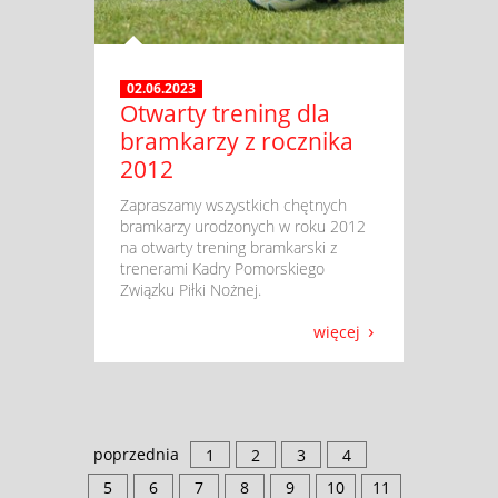
02.06.2023
Otwarty trening dla
bramkarzy z rocznika
2012
​ Zapraszamy wszystkich chętnych
bramkarzy urodzonych w roku 2012
na otwarty trening bramkarski z
trenerami Kadry Pomorskiego
Związku Piłki Nożnej.
więcej
poprzednia
1
2
3
4
5
6
7
8
9
10
11