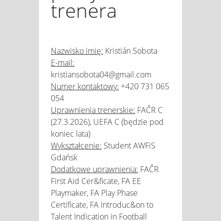
trenera
Nazwisko imię:
Kristián Sobota
E-mail:
kristiansobota04@gmail.com
Numer kontaktowy:
+420 731 065
054
Uprawnienia trenerskie:
FAČR C
(27.3.2026), UEFA C (będzie pod
koniec lata)
Wykształcenie:
Student AWFiS
Gdańsk
Dodatkowe uprawnienia:
FAČR
First Aid Cer&ficate, FA EE
Playmaker, FA Play Phase
Certificate, FA Introduc&on to
Talent Indication in Football