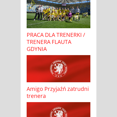
PRACA DLA TRENERKI /
TRENERA FLAUTA
GDYNIA
Amigo Przyjaźń zatrudni
trenera