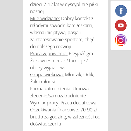
dzieci 7-12 lat w dyscyplinie piłki
nożnej
Mile widziane:
Dobry kontakt z
młodymi zawodnikami/czkami,
własna inicjatywa, pasja i
zainteresowanie sportem, chęć
do dalszego rozwoju
Praca w powiecie:
Przyjaźń gm.
Żukowo + mecze / turnieje /
obozy wyjazdowe
Grupa wiekowa:
Młodzik, Orlik,
Żak i młodsi
Forma zatrudnienia:
Umowa
zlecenie/samozatrudnienie
Wymiar pracy:
Praca dodatkowa
Oczekiwania finansowe:
70-90 zł
brutto za godzinę, w zależności od
doświadczenia