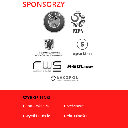
SPONSORZY
SZYBKIE LINKI
Pomorski ZPN
Sędziowie
Wyniki i tabele
Aktualności