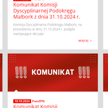
Komunikat Komisji
Dyscyplinarnej Podokręgu
Malbork z dnia 31.10.2024 r.
​ Komisja Dyscyplinarna Podokręgu Malbork, na
posiedzeniu w dniu 31.10.2024 r. podjęła
następujące decyzje:
więcej
10.10.2024
PomZPN
Komunikat Komisji