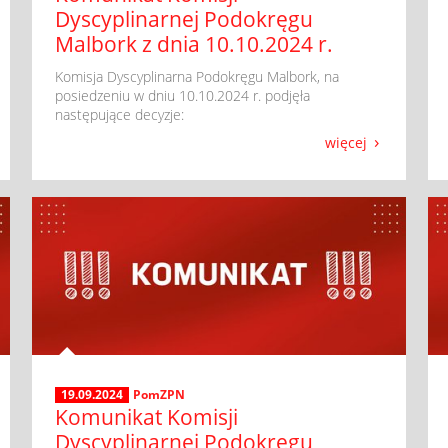
Dyscyplinarnej Podokręgu
Malbork z dnia 10.10.2024 r.
​ Komisja Dyscyplinarna Podokręgu Malbork, na
posiedzeniu w dniu 10.10.2024 r. podjęła
następujące decyzje:
więcej
19.09.2024
PomZPN
Komunikat Komisji
Dyscyplinarnej Podokręgu