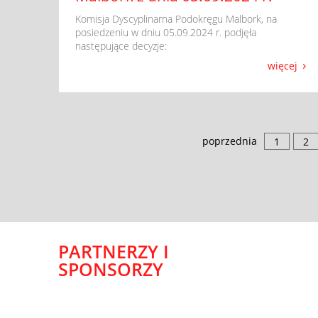
​ Komisja Dyscyplinarna Podokręgu Malbork, na
posiedzeniu w dniu 05.09.2024 r. podjęła
następujące decyzje:
więcej
poprzednia
1
2
PARTNERZY I
SPONSORZY