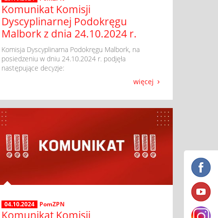
Komunikat Komisji
Dyscyplinarnej Podokręgu
Malbork z dnia 24.10.2024 r.
​ Komisja Dyscyplinarna Podokręgu Malbork, na
posiedzeniu w dniu 24.10.2024 r. podjęła
następujące decyzje:
więcej
04.10.2024
PomZPN
Komunikat Komisji