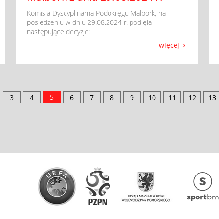
​ Komisja Dyscyplinarna Podokręgu Malbork, na
posiedzeniu w dniu 29.08.2024 r. podjęła
następujące decyzje:
więcej
5
3
4
6
7
8
9
10
11
12
13