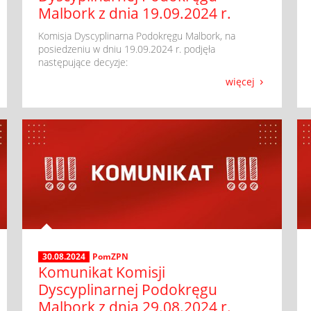
Malbork z dnia 19.09.2024 r.
​ Komisja Dyscyplinarna Podokręgu Malbork, na
posiedzeniu w dniu 19.09.2024 r. podjęła
następujące decyzje:
więcej
30.08.2024
PomZPN
Komunikat Komisji
Dyscyplinarnej Podokręgu
Malbork z dnia 29.08.2024 r.