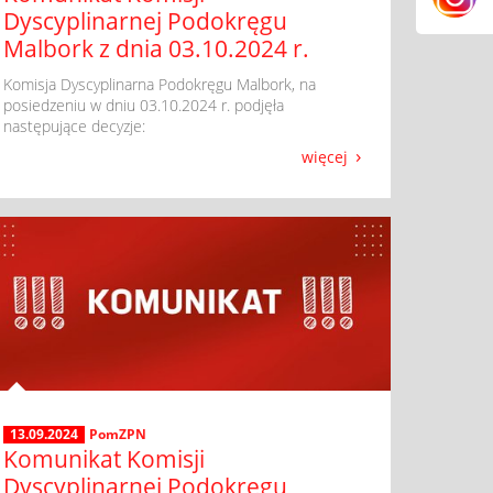
Dyscyplinarnej Podokręgu
Malbork z dnia 03.10.2024 r.
​ Komisja Dyscyplinarna Podokręgu Malbork, na
posiedzeniu w dniu 03.10.2024 r. podjęła
następujące decyzje:
więcej
13.09.2024
PomZPN
Komunikat Komisji
Dyscyplinarnej Podokręgu