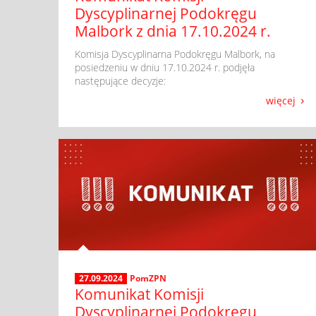
Dyscyplinarnej Podokręgu
Malbork z dnia 17.10.2024 r.
​ Komisja Dyscyplinarna Podokręgu Malbork, na
posiedzeniu w dniu 17.10.2024 r. podjęła
następujące decyzje:
więcej
27.09.2024
PomZPN
Komunikat Komisji
Dyscyplinarnej Podokręgu