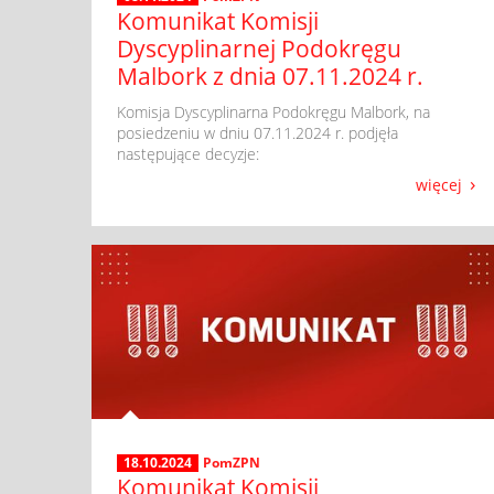
Komunikat Komisji
Dyscyplinarnej Podokręgu
Malbork z dnia 07.11.2024 r.
​ Komisja Dyscyplinarna Podokręgu Malbork, na
posiedzeniu w dniu 07.11.2024 r. podjęła
następujące decyzje:
więcej
18.10.2024
PomZPN
Komunikat Komisji