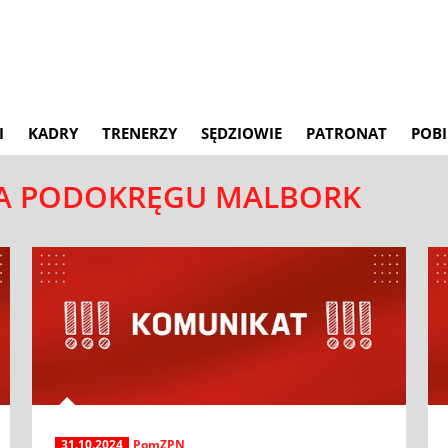
I
KADRY
TRENERZY
SĘDZIOWIE
PATRONAT
POBI
NA PODOKRĘGU MALBORK
31.10.2024
PomZPN