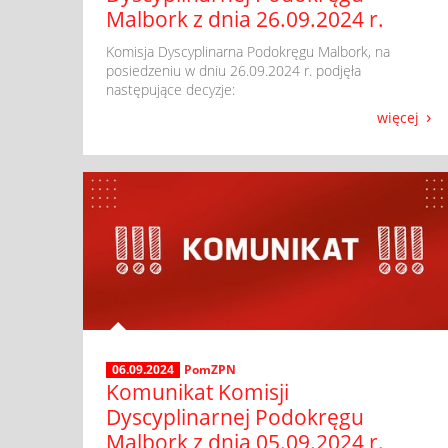
Malbork z dnia 26.09.2024 r.
​ Komisja Dyscyplinarna Podokręgu Malbork, na
posiedzeniu w dniu 26.09.2024 r. podjęła
następujące decyzje:
więcej
06.09.2024
PomZPN
Komunikat Komisji
Dyscyplinarnej Podokręgu
Malbork z dnia 05.09.2024 r.