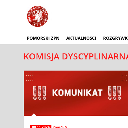
POMORSKI ZPN
AKTUALNOŚCI
ROZGRYWK
KOMISJA DYSCYPLINAR
08.11.2024
PomZPN