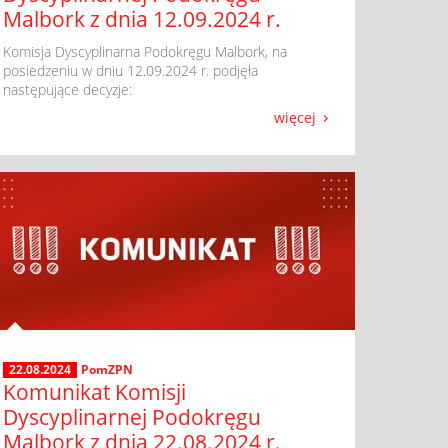
Malbork z dnia 12.09.2024 r.
​ Komisja Dyscyplinarna Podokręgu Malbork, na
posiedzeniu w dniu 12.09.2024 r. podjęła
następujące decyzje:
więcej
22.08.2024
PomZPN
Komunikat Komisji
Dyscyplinarnej Podokręgu
Malbork z dnia 22.08.2024 r.