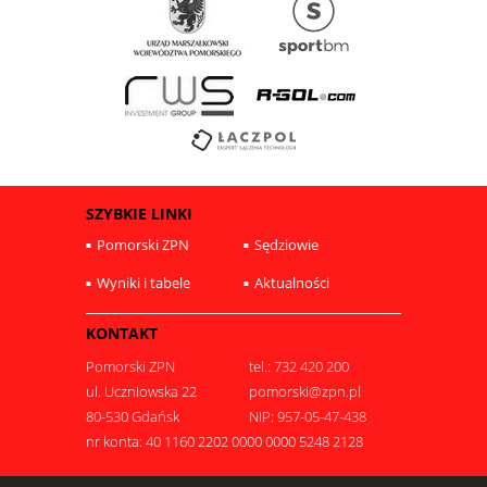
SZYBKIE LINKI
Pomorski ZPN
Sędziowie
Wyniki i tabele
Aktualności
KONTAKT
Pomorski ZPN
tel.: 732 420 200
ul. Uczniowska 22
pomorski@zpn.pl
80-530 Gdańsk
NIP: 957-05-47-438
nr konta: 40 1160 2202 0000 0000 5248 2128