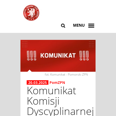
MENU
fot. Komunikat - Pomorski ZPN
20.03.2025
PomZPN
Komunikat
Komisji
Dyscyplinarnej