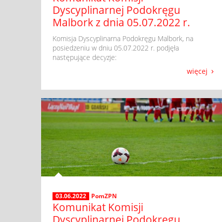
Dyscyplinarnej Podokręgu
Malbork z dnia 05.07.2022 r.
​ Komisja Dyscyplinarna Podokręgu Malbork, na
posiedzeniu w dniu 05.07.2022 r. podjęła
następujące decyzje:
więcej
03.06.2022
PomZPN
Komunikat Komisji
Dyscyplinarnej Podokręgu