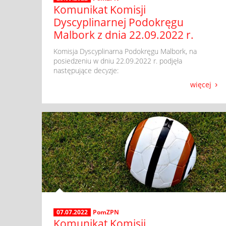
Komunikat Komisji
Dyscyplinarnej Podokręgu
Malbork z dnia 22.09.2022 r.
​ Komisja Dyscyplinarna Podokręgu Malbork, na
posiedzeniu w dniu 22.09.2022 r. podjęła
następujące decyzje:
więcej
07.07.2022
PomZPN
Komunikat Komisji