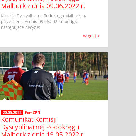
Malbork z dnia 09.06.2022 r.
​ Komisja Dyscyplinarna Podokręgu Malbork, na
posiedzeniu w dniu 09.06.2022 r. podjęła
następujące decyzje:
więcej
20.05.2022
PomZPN
Komunikat Komisji
Dyscyplinarnej Podokręgu
Malbork z dnia 19.05.2022 r.