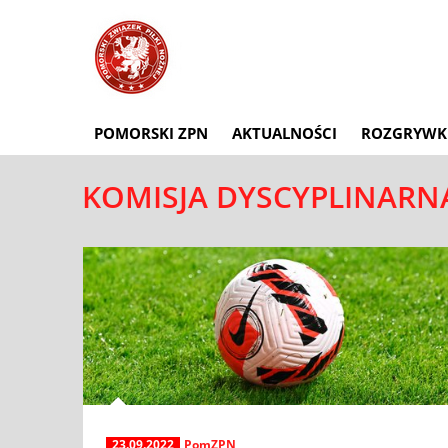
POMORSKI ZPN
AKTUALNOŚCI
ROZGRYWK
KOMISJA DYSCYPLINAR
23.09.2022
PomZPN