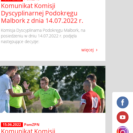
Komunikat Komisji
Dyscyplinarnej Podokręgu
Malbork z dnia 14.07.2022 r.
​ Komisja Dyscyplinarna Podokręgu Malbork, na
posiedzeniu w dniu 14.07.2022 r. podjęła
następujące decyzje:
więcej
15.06.2022
PomZPN
Komunikat Komisji