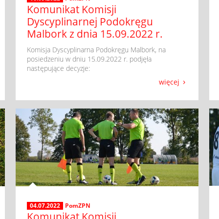
Komunikat Komisji
Dyscyplinarnej Podokręgu
Malbork z dnia 15.09.2022 r.
​ Komisja Dyscyplinarna Podokręgu Malbork, na
posiedzeniu w dniu 15.09.2022 r. podjęła
następujące decyzje:
więcej
04.07.2022
PomZPN
Komunikat Komisji