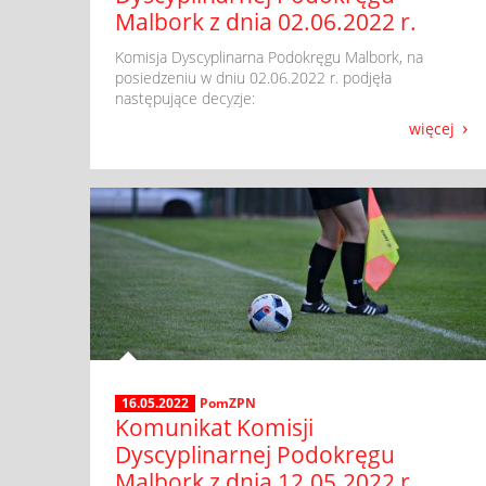
Malbork z dnia 02.06.2022 r.
​ Komisja Dyscyplinarna Podokręgu Malbork, na
posiedzeniu w dniu 02.06.2022 r. podjęła
następujące decyzje:
więcej
16.05.2022
PomZPN
Komunikat Komisji
Dyscyplinarnej Podokręgu
Malbork z dnia 12.05.2022 r.