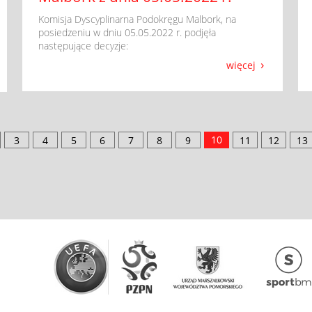
​ Komisja Dyscyplinarna Podokręgu Malbork, na
posiedzeniu w dniu 05.05.2022 r. podjęła
następujące decyzje:
więcej
10
3
4
5
6
7
8
9
11
12
13