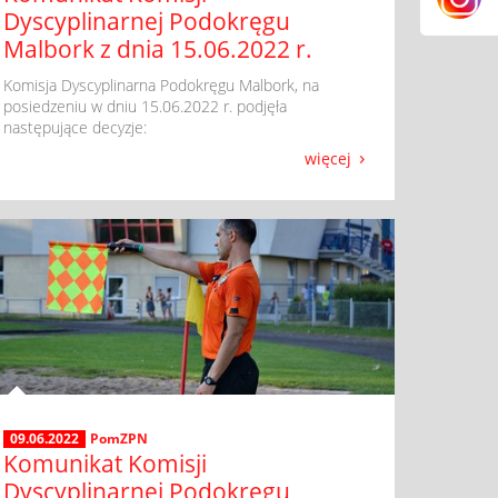
Dyscyplinarnej Podokręgu
Malbork z dnia 15.06.2022 r.
​ Komisja Dyscyplinarna Podokręgu Malbork, na
posiedzeniu w dniu 15.06.2022 r. podjęła
następujące decyzje:
więcej
09.06.2022
PomZPN
Komunikat Komisji
Dyscyplinarnej Podokręgu