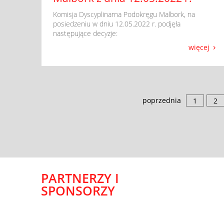
​ Komisja Dyscyplinarna Podokręgu Malbork, na
posiedzeniu w dniu 12.05.2022 r. podjęła
następujące decyzje:
więcej
poprzednia
1
2
PARTNERZY I
SPONSORZY