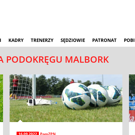
I
KADRY
TRENERZY
SĘDZIOWIE
PATRONAT
POBI
NA PODOKRĘGU MALBORK
16.09.2022
PomZPN