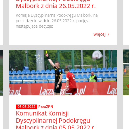
Malbork z dnia 26.05.2022 r.
​ Komisja Dyscyplinarna Podokręgu Malbork, na
posiedzeniu w dniu 26.05.2022 r. podjęła
następujące decyzje:
więcej
05.05.2022
PomZPN
Komunikat Komisji
Dyscyplinarnej Podokręgu
Malbork z dnia 05.05.2022 r.