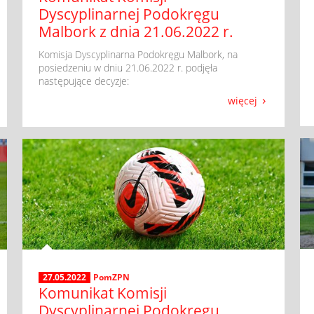
Dyscyplinarnej Podokręgu
Malbork z dnia 21.06.2022 r.
​ Komisja Dyscyplinarna Podokręgu Malbork, na
posiedzeniu w dniu 21.06.2022 r. podjęła
następujące decyzje:
więcej
27.05.2022
PomZPN
Komunikat Komisji
Dyscyplinarnej Podokręgu