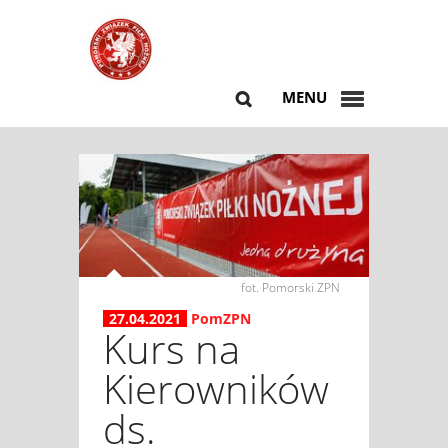
MENU
fot. Pomorski ZPN
27.04.2021
PomZPN
Kurs na
Kierowników
ds.