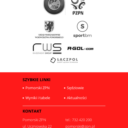
SZYBKIE LINKI
Pomorski ZPN
Sędziowie
Wyniki i tabele
Aktualności
KONTAKT
Pomorski ZPN
tel.: 732 420 200
ul. Uczniowska 22
pomorski@zpn.pl