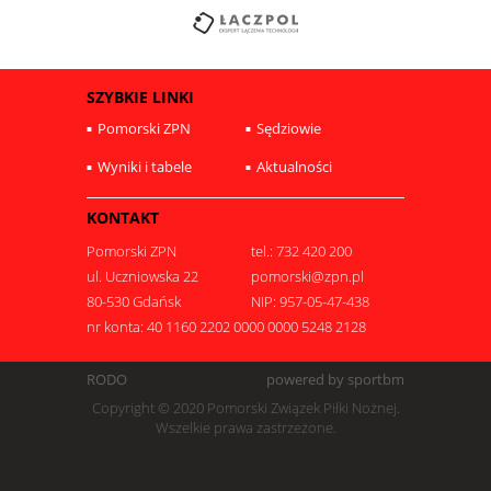
SZYBKIE LINKI
Pomorski ZPN
Sędziowie
Wyniki i tabele
Aktualności
KONTAKT
Pomorski ZPN
tel.: 732 420 200
ul. Uczniowska 22
pomorski@zpn.pl
80-530 Gdańsk
NIP: 957-05-47-438
nr konta: 40 1160 2202 0000 0000 5248 2128
RODO
powered by sportbm
Copyright © 2020 Pomorski Związek Piłki Nożnej.
Wszelkie prawa zastrzeżone.