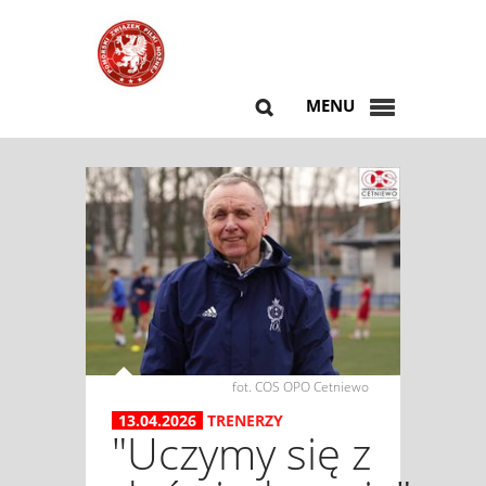
MENU
fot. COS OPO Cetniewo
13.04.2026
TRENERZY
"Uczymy się z