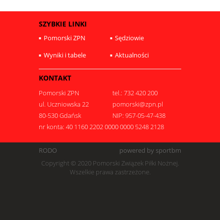
SZYBKIE LINKI
Pomorski ZPN
Sędziowie
Wyniki i tabele
Aktualności
KONTAKT
Pomorski ZPN
tel.: 732 420 200
ul. Uczniowska 22
pomorski@zpn.pl
80-530 Gdańsk
NIP: 957-05-47-438
nr konta: 40 1160 2202 0000 0000 5248 2128
RODO
powered by sportbm
Copyright © 2020 Pomorski Związek Piłki Nożnej.
Wszelkie prawa zastrzeżone.