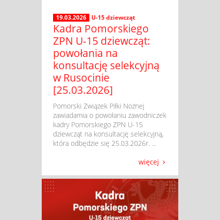
19.03.2026
U-15 dziewcząt
Kadra Pomorskiego
ZPN U-15 dziewcząt:
powołania na
konsultację selekcyjną
w Rusocinie
[25.03.2026]
​ Pomorski Związek Piłki Nożnej
zawiadamia o powołaniu zawodniczek
kadry Pomorskiego ZPN U-15
dziewcząt na konsultację selekcyjną,
która odbędzie się 25.03.2026r. ...
więcej