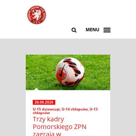
MENU
26.06.2026
U-15 dziewcząt
,
U-14 chłopców
,
U-13
chłopców
Trzy kadry
Pomorskiego ZPN
zagrają w