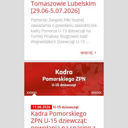
Tomaszowie Lubelskim
[29.06-5.07.2026]
​ Pomorski Związek Piłki Nożnej
zawiadamia o powołaniu zawodniczek
kadry Pomorza U-15 dziewcząt na
Turniej Finałowy Rozgrywek Kadr
Wojewódzkich Dziewcząt U-15 ...
więcej
11.06.2026
U-15 dziewcząt
Kadra Pomorskiego
ZPN U-15 dziewcząt:
powołania na sparing z