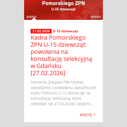
21.02.2026
U-15 dziewcząt
Kadra Pomorskiego
ZPN U-15 dziewcząt:
powołania na
konsultację selekcyjną
w Gdańsku
[27.02.2026]
​ Pomorski Związek Piłki Nożnej
zawiadamia o powołaniu zawodniczek
Kadry Pomorza U-15 dziewcząt na
konsultację selekcyjną, która
odbędzie się 27.02.2026r. (piątek) ...
więcej