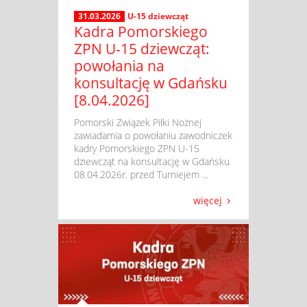
31.03.2026
U-15 dziewcząt
Kadra Pomorskiego
ZPN U-15 dziewcząt:
powołania na
konsultację w Gdańsku
[8.04.2026]
​ Pomorski Związek Piłki Nożnej
zawiadamia o powołaniu zawodniczek
kadry Pomorskiego ZPN U-15
dziewcząt na konsultację w Gdańsku
08.04.2026r. przed Turniejem ...
więcej