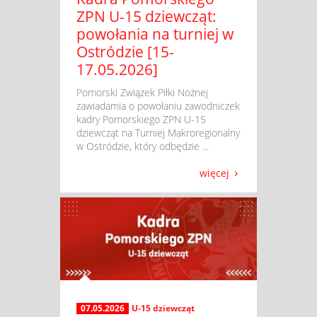
ZPN U-15 dziewcząt:
powołania na turniej w
Ostródzie [15-
17.05.2026]
​ Pomorski Związek Piłki Nożnej
zawiadamia o powołaniu zawodniczek
kadry Pomorskiego ZPN U-15
dziewcząt na Turniej Makroregionalny
w Ostródzie, który odbędzie ...
więcej
07.05.2026
U-15 dziewcząt