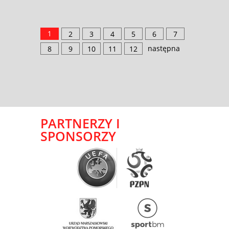
1
2
3
4
5
6
7
następna
8
9
10
11
12
PARTNERZY I
SPONSORZY