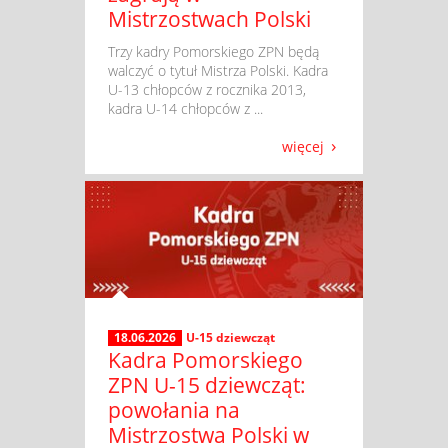
Mistrzostwach Polski
​ Trzy kadry Pomorskiego ZPN będą
walczyć o tytuł Mistrza Polski. Kadra
U-13 chłopców z rocznika 2013,
kadra U-14 chłopców z ...
więcej
18.06.2026
U-15 dziewcząt
Kadra Pomorskiego
ZPN U-15 dziewcząt:
powołania na
Mistrzostwa Polski w