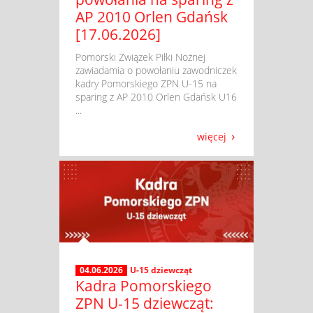
AP 2010 Orlen Gdańsk
[17.06.2026]
​ Pomorski Związek Piłki Nożnej
zawiadamia o powołaniu zawodniczek
kadry Pomorskiego ZPN U-15 na
sparing z AP 2010 Orlen Gdańsk U16
...
więcej
04.06.2026
U-15 dziewcząt
Kadra Pomorskiego
ZPN U-15 dziewcząt: