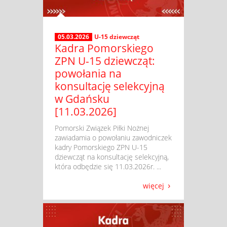
05.03.2026
U-15 dziewcząt
Kadra Pomorskiego
ZPN U-15 dziewcząt:
powołania na
konsultację selekcyjną
w Gdańsku
[11.03.2026]
​ Pomorski Związek Piłki Nożnej
zawiadamia o powołaniu zawodniczek
kadry Pomorskiego ZPN U-15
dziewcząt na konsultację selekcyjną,
która odbędzie się 11.03.2026r. ...
więcej