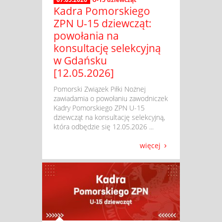
Kadra Pomorskiego
ZPN U-15 dziewcząt:
powołania na
konsultację selekcyjną
w Gdańsku
[12.05.2026]
​ Pomorski Związek Piłki Nożnej
zawiadamia o powołaniu zawodniczek
Kadry Pomorskiego ZPN U-15
dziewcząt na konsultację selekcyjną,
która odbędzie się 12.05.2026 ...
więcej