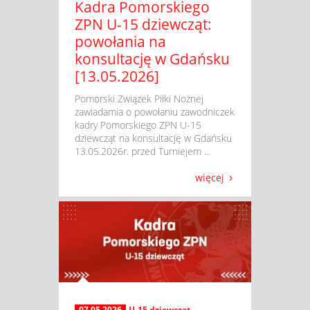
Kadra Pomorskiego
ZPN U-15 dziewcząt:
powołania na
konsultację w Gdańsku
[13.05.2026]
​ Pomorski Związek Piłki Nożnej
zawiadamia o powołaniu zawodniczek
kadry Pomorskiego ZPN U-15
dziewcząt na konsultację w Gdańsku
13.05.2026r. przed Turniejem ...
więcej
07.05.2026
U-15 dziewcząt