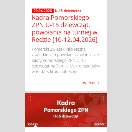
09.04.2026
U-15 dziewcząt
Kadra Pomorskiego
ZPN U-15 dziewcząt:
powołania na turniej w
Redzie [10-12.04.2026]
​ Pomorski Związek Piłki Nożnej
zawiadamia o powołaniu zawodniczek
kadry Pomorskiego ZPN U-15
dziewcząt na Turniej Makroregionalny
w Redzie, który odbędzie ...
więcej