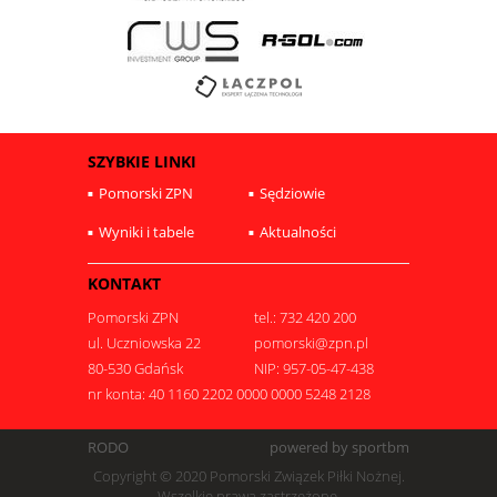
SZYBKIE LINKI
Pomorski ZPN
Sędziowie
Wyniki i tabele
Aktualności
KONTAKT
Pomorski ZPN
tel.: 732 420 200
ul. Uczniowska 22
pomorski@zpn.pl
80-530 Gdańsk
NIP: 957-05-47-438
nr konta: 40 1160 2202 0000 0000 5248 2128
RODO
powered by sportbm
Copyright © 2020 Pomorski Związek Piłki Nożnej.
Wszelkie prawa zastrzeżone.