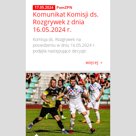
17.05.2024
PomZPN
Komunikat Komisji ds.
Rozgrywek z dnia
16.05.2024 r.
​ Komisja ds. Rozgrywek na
posiedzeniu w dniu 16.05.2024 r.
podjęła następujące decyzje:
więcej