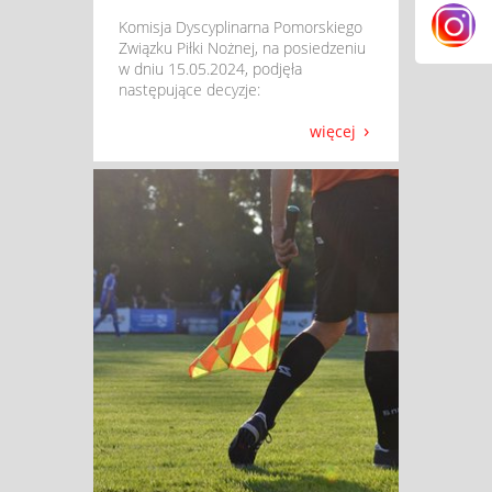
​ Komisja Dyscyplinarna Pomorskiego
Związku Piłki Nożnej, na posiedzeniu
w dniu 15.05.2024, podjęła
następujące decyzje:
więcej