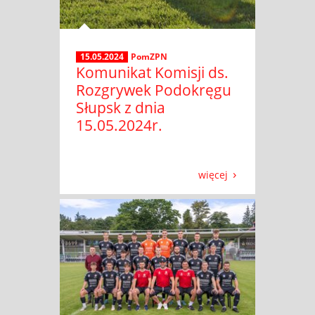
15.05.2024
PomZPN
Komunikat Komisji ds.
Rozgrywek Podokręgu
Słupsk z dnia
15.05.2024r.
więcej