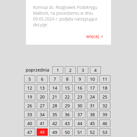
​ Komisja ds. Rozgrywek Podokręgu
Malbork, na posiedzeniu w dniu
09.05.2024 r. podjęła następujące
decyzje:
więcej
poprzednia
1
2
3
4
5
6
7
8
9
10
11
12
13
14
15
16
17
18
19
20
21
22
23
24
25
26
27
28
29
30
31
32
33
34
35
36
37
38
39
40
41
42
43
44
45
46
48
47
49
50
51
52
53