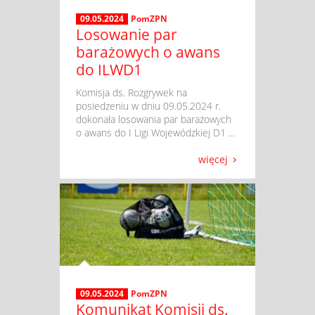
09.05.2024
PomZPN
Losowanie par
barażowych o awans
do ILWD1
​ Komisja ds. Rozgrywek na
posiedzeniu w dniu 09.05.2024 r.
dokonała losowania par barażowych
o awans do I Ligi Wojewódzkiej D1 ...
więcej
09.05.2024
PomZPN
Komunikat Komisji ds.