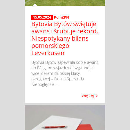
15.05.2024
PomZPN
Bytovia Bytów świętuje
awans i śrubuje rekord.
Niespotykany bilans
pomorskiego
Leverkusen
​ Bytovia Bytów zapewniła sobie awans
do IV ligi po wyjazdowej wygranej z
wiceliderem słupskiej klasy
okręgowej – Doliną Speranda
Niepoględzie ...
więcej