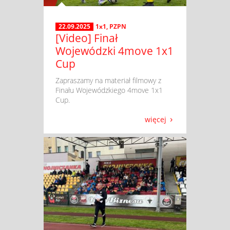
22.09.2025
1x1
,
PZPN
[Video] Finał
Wojewódzki 4move 1x1
Cup
​ Zapraszamy na materiał filmowy z
Finału Wojewódzkiego 4move 1x1
Cup.
więcej