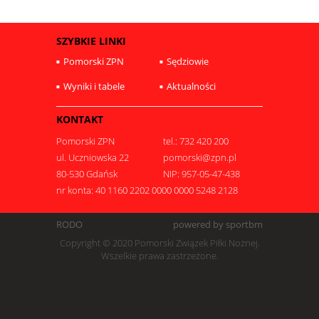
SZYBKIE LINKI
Pomorski ZPN
Sędziowie
Wyniki i tabele
Aktualności
KONTAKT
Pomorski ZPN
tel.: 732 420 200
ul. Uczniowska 22
pomorski@zpn.pl
80-530 Gdańsk
NIP: 957-05-47-438
nr konta: 40 1160 2202 0000 0000 5248 2128
RODO
powered by sportbm
Copyright © 2020 Pomorski Związek Piłki Nożnej.
Wszelkie prawa zastrzeżone.