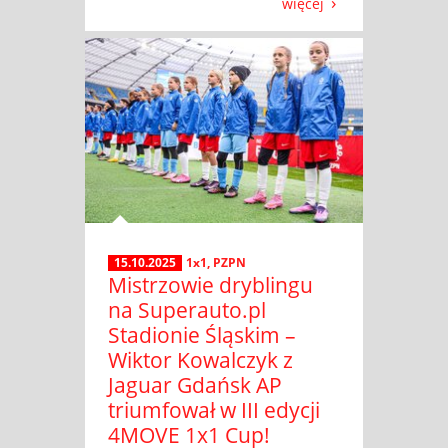
więcej
15.10.2025
1x1
,
PZPN
Mistrzowie dryblingu
na Superauto.pl
Stadionie Śląskim –
Wiktor Kowalczyk z
Jaguar Gdańsk AP
triumfował w III edycji
4MOVE 1x1 Cup!