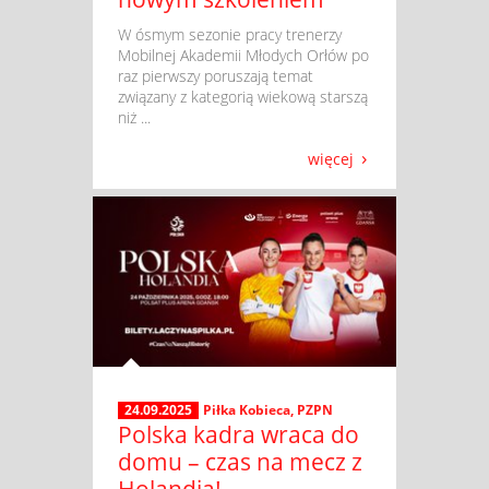
​ W ósmym sezonie pracy trenerzy
Mobilnej Akademii Młodych Orłów po
raz pierwszy poruszają temat
związany z kategorią wiekową starszą
niż ...
więcej
24.09.2025
Piłka Kobieca
,
PZPN
Polska kadra wraca do
domu – czas na mecz z
Holandią!