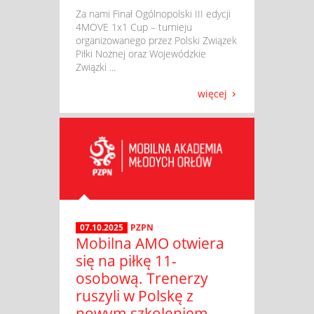
​ Za nami Finał Ogólnopolski III edycji
4MOVE 1x1 Cup – turnieju
organizowanego przez Polski Związek
Piłki Nożnej oraz Wojewódzkie
Związki ...
więcej
07.10.2025
PZPN
Mobilna AMO otwiera
się na piłkę 11-
osobową. Trenerzy
ruszyli w Polskę z
nowym szkoleniem