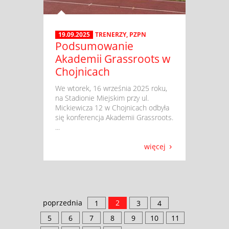
19.09.2025
TRENERZY
,
PZPN
Podsumowanie
Akademii Grassroots w
Chojnicach
​ We wtorek, 16 września 2025 roku,
na Stadionie Miejskim przy ul.
Mickiewicza 12 w Chojnicach odbyła
się konferencja Akademii Grassroots.
...
więcej
poprzednia
2
1
3
4
5
6
7
8
9
10
11