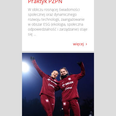
Praktyk PZPN
​ W obliczu rosnącej świadomości
społecznej oraz dynamicznego
rozwoju technologii, zaangażowanie
w obszar ESG (ekologia, społeczna
odpowiedzialność i zarządzanie) staje
się ...
więcej