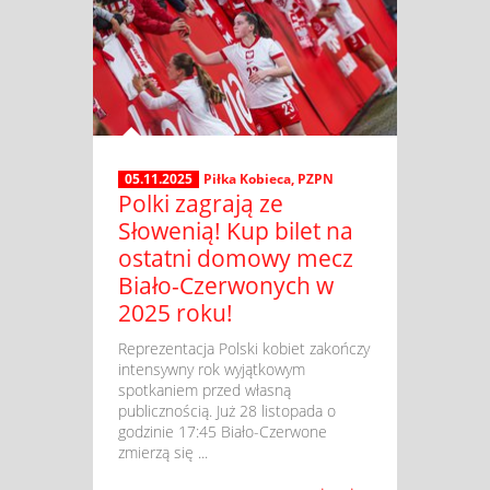
05.11.2025
Piłka Kobieca
,
PZPN
Polki zagrają ze
Słowenią! Kup bilet na
ostatni domowy mecz
Biało-Czerwonych w
2025 roku!
​ Reprezentacja Polski kobiet zakończy
intensywny rok wyjątkowym
spotkaniem przed własną
publicznością. Już 28 listopada o
godzinie 17:45 Biało-Czerwone
zmierzą się ...