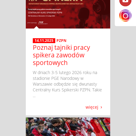
14.11.2025
PZPN
Poznaj tajniki pracy
spikera zawodów
sportowych
​ W dniach 3-5 lutego 2026 roku na
stadionie PGE Narodowy w
Warszawie odbędzie się dwunasty
Centralny Kurs Spikerski PZPN. Takie
...
więcej