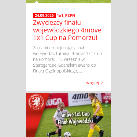
24.09.2025
1x1
,
PZPN
Zwycięzcy finału
wojewódzkiego 4move
1x1 Cup na Pomorzu!
​ Za nami emocjonujący finał
wojewódzki turnieju 4move 1x1 Cup
na Pomorzu. 15 września w
Starogardzie Gdańskim awans do
Finału Ogólnopolskiego, ...
więcej