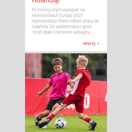
​ Po historycznym występie na
mistrzostwach Europy 2025
reprezentacja Polski kobiet wraca do
Gdańska. 24 października o godz.
18:00 Biało-Czerwone wybiegną ...
więcej