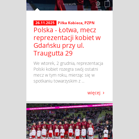
26.11.2025
Piłka Kobieca
,
PZPN
Polska - Łotwa, mecz
reprezentacji kobiet w
Gdańsku przy ul.
Traugutta 29
​ We wtorek, 2 grudnia, reprezentacja
Polski kobiet rozegra swój ostatni
mecz w tym roku, mierząc się w
spotkaniu towarzyskim z ...
więcej