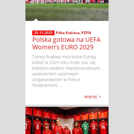
25.11.2025
Piłka Kobieca
,
PZPN
Polska gotowa na UEFA
Women’s EURO 2029
​ Turniej finałowy mistrzostw Europy
kobiet w 2029 roku może stać się
kolejnym wielkim, międzynarodowym
wydarzeniem sportowym
zorganizowanym w Polsce.
Wydarzeniem, ...
więcej