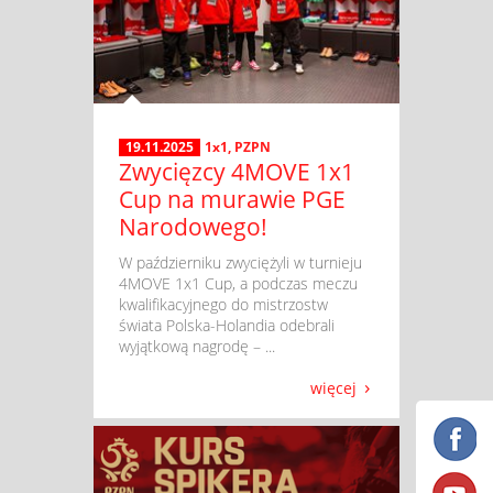
19.11.2025
1x1
,
PZPN
Zwycięzcy 4MOVE 1x1
Cup na murawie PGE
Narodowego!
​ W październiku zwyciężyli w turnieju
4MOVE 1x1 Cup, a podczas meczu
kwalifikacyjnego do mistrzostw
świata Polska-Holandia odebrali
wyjątkową nagrodę – ...
więcej