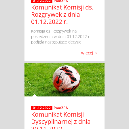
01.12.2022
PomZPN
Komunikat Komisji ds.
Rozgrywek z dnia
01.12.2022 r.
​ Komisja ds. Rozgrywek na
posiedzeniu w dniu 01.12.2022 r.
podjęła następujące decyzje:
więcej
01.12.2022
PomZPN
Komunikat Komisji
Dyscyplinarnej z dnia
30.11.2022