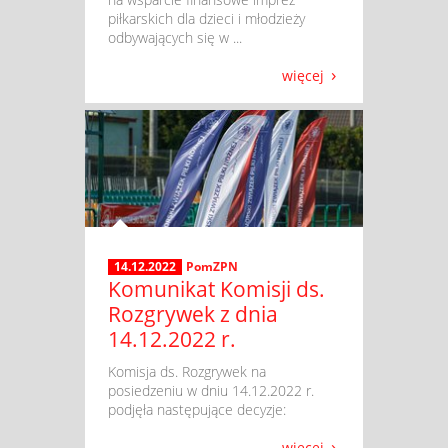
piłkarskich dla dzieci i młodzieży
odbywających się w ...
więcej
14.12.2022
PomZPN
Komunikat Komisji ds.
Rozgrywek z dnia
14.12.2022 r.
​ Komisja ds. Rozgrywek na
posiedzeniu w dniu 14.12.2022 r.
podjęła następujące decyzje:
więcej