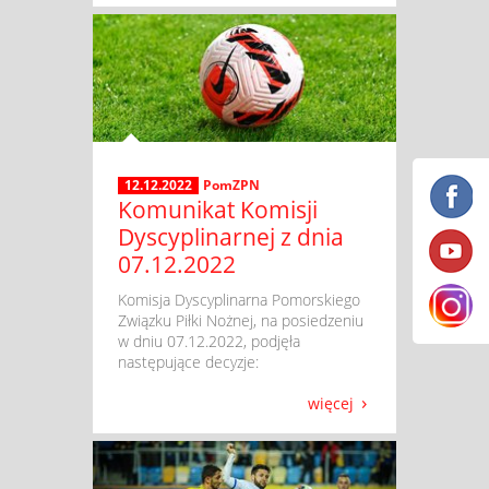
12.12.2022
PomZPN
Komunikat Komisji
Dyscyplinarnej z dnia
07.12.2022
​ Komisja Dyscyplinarna Pomorskiego
Związku Piłki Nożnej, na posiedzeniu
w dniu 07.12.2022, podjęła
następujące decyzje:
więcej