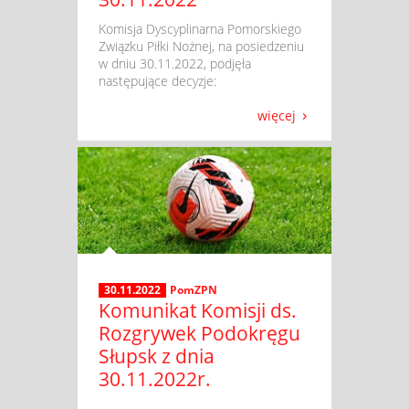
​ Komisja Dyscyplinarna Pomorskiego
Związku Piłki Nożnej, na posiedzeniu
w dniu 30.11.2022, podjęła
następujące decyzje:
więcej
30.11.2022
PomZPN
Komunikat Komisji ds.
Rozgrywek Podokręgu
Słupsk z dnia
30.11.2022r.