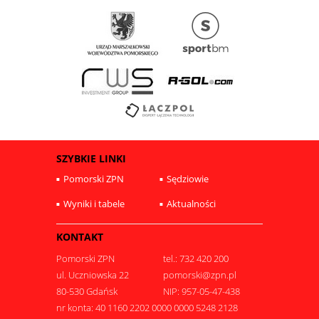
SZYBKIE LINKI
Pomorski ZPN
Sędziowie
Wyniki i tabele
Aktualności
KONTAKT
Pomorski ZPN
tel.: 732 420 200
ul. Uczniowska 22
pomorski@zpn.pl
80-530 Gdańsk
NIP: 957-05-47-438
nr konta: 40 1160 2202 0000 0000 5248 2128