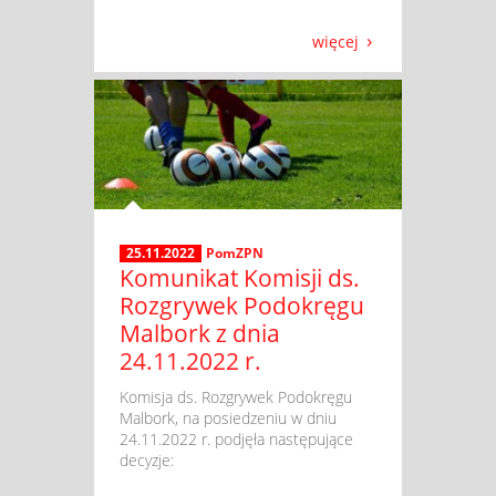
więcej
25.11.2022
PomZPN
Komunikat Komisji ds.
Rozgrywek Podokręgu
Malbork z dnia
24.11.2022 r.
​ Komisja ds. Rozgrywek Podokręgu
Malbork, na posiedzeniu w dniu
24.11.2022 r. podjęła następujące
decyzje: