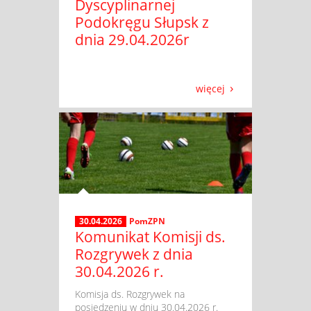
Dyscyplinarnej
Podokręgu Słupsk z
dnia 29.04.2026r
więcej
30.04.2026
PomZPN
Komunikat Komisji ds.
Rozgrywek z dnia
30.04.2026 r.
​ Komisja ds. Rozgrywek na
posiedzeniu w dniu 30.04.2026 r.