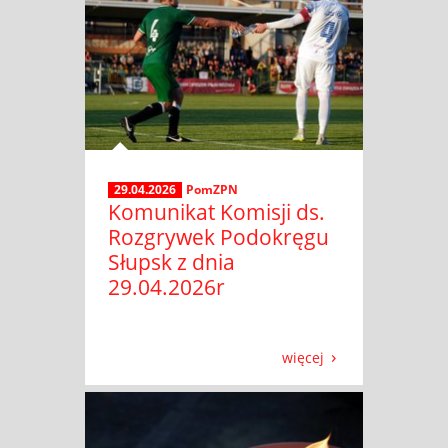
29.04.2026
PomZPN
Komunikat Komisji ds.
Rozgrywek Podokręgu
Słupsk z dnia
29.04.2026r
więcej