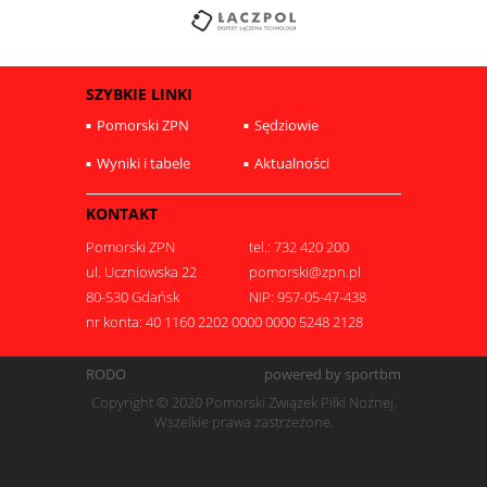
SZYBKIE LINKI
Pomorski ZPN
Sędziowie
Wyniki i tabele
Aktualności
KONTAKT
Pomorski ZPN
tel.: 732 420 200
ul. Uczniowska 22
pomorski@zpn.pl
80-530 Gdańsk
NIP: 957-05-47-438
nr konta: 40 1160 2202 0000 0000 5248 2128
RODO
powered by sportbm
Copyright © 2020 Pomorski Związek Piłki Nożnej.
Wszelkie prawa zastrzeżone.