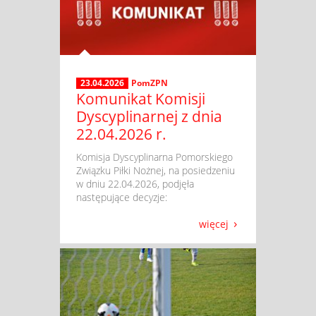
23.04.2026
PomZPN
Komunikat Komisji
Dyscyplinarnej z dnia
22.04.2026 r.
​ Komisja Dyscyplinarna Pomorskiego
Związku Piłki Nożnej, na posiedzeniu
w dniu 22.04.2026, podjęła
następujące decyzje:
więcej