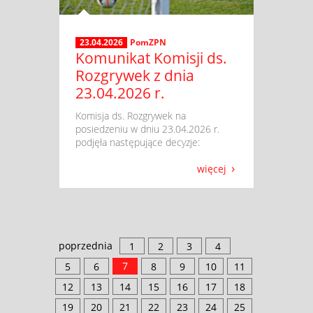
23.04.2026
PomZPN
Komunikat Komisji ds.
Rozgrywek z dnia
23.04.2026 r.
​ Komisja ds. Rozgrywek na
posiedzeniu w dniu 23.04.2026 r.
podjęła następujące decyzje:
więcej
poprzednia
1
2
3
4
7
5
6
8
9
10
11
12
13
14
15
16
17
18
19
20
21
22
23
24
25