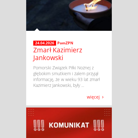
24.04.2026
PomZPN
Zmarł Kazimierz
Jankowski
​ Pomorski Związek Piłki Nożnej z
głębokim smutkiem i żalem przyjął
informację, że w wieku 93 lat zmarł
Kazimierz Jankowski, były ...
więcej