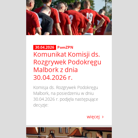
30.04.2026
PomZPN
Komunikat Komisji ds.
Rozgrywek Podokręgu
Malbork z dnia
30.04.2026 r.
​ Komisja ds. Rozgrywek Podokręgu
Malbork, na posiedzeniu w dniu
30.04.2026 r. podjęła następujące
decyzje:
więcej