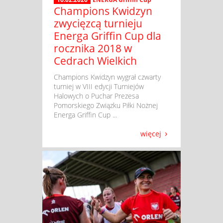
Champions Kwidzyn
zwycięzcą turnieju
Energa Griffin Cup dla
rocznika 2018 w
Cedrach Wielkich
​ Champions Kwidzyn wygrał czwarty
turniej w VIII edycji Turniejów
Halowych o Puchar Prezesa
Pomorskiego Związku Piłki Nożnej
Energa Griffin Cup ...
więcej