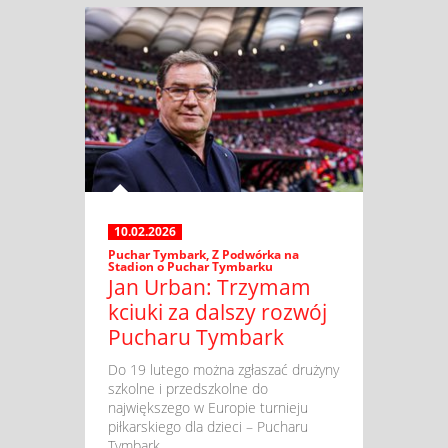
10.02.2026
Puchar Tymbark
,
Z Podwórka na
Stadion o Puchar Tymbarku
Jan Urban: Trzymam
kciuki za dalszy rozwój
Pucharu Tymbark
​ Do 19 lutego można zgłaszać drużyny
szkolne i przedszkolne do
największego w Europie turnieju
piłkarskiego dla dzieci – Pucharu
Tymbark. ...