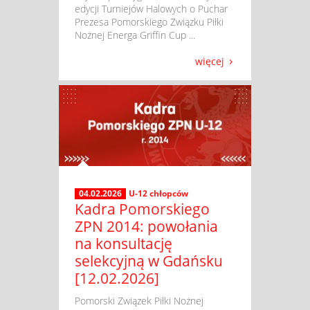
edycji Turniejów Halowych o Puchar
Prezesa Pomorskiego Związku Piłki
Nożnej Energa Griffin Cup ...
więcej
04.02.2026
U-12 chłopców
Kadra Pomorskiego
ZPN 2014: powołania
na konsultację
selekcyjną w Gdańsku
[12.02.2026]
​ Pomorski Związek Piłki Nożnej