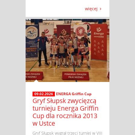
więcej
09.02.2026
ENERGA Griffin Cup
Gryf Słupsk zwycięzcą
turnieju Energa Griffin
Cup dla rocznika 2013
w Ustce
​ Gryf Słupsk wygrał trzeci turniej w VIII