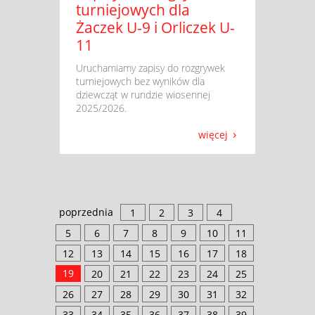
turniejowych dla
Żaczek U-9 i Orliczek U-
11
​ Uruchamiamy zapisy do rozgrywek
turniejowych bez wyników dla
dziewcząt w rundzie wiosennej
2025/2026.
więcej
poprzednia
1
2
3
4
5
6
7
8
9
10
11
12
13
14
15
16
17
18
19
20
21
22
23
24
25
26
27
28
29
30
31
32
33
34
35
36
37
38
39