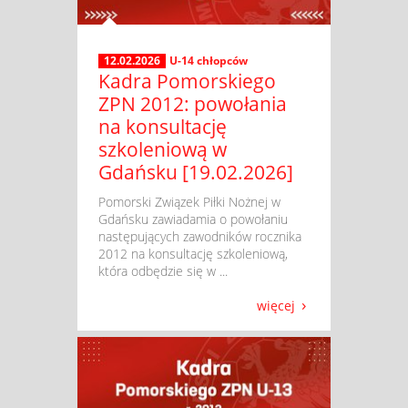
12.02.2026
U-14 chłopców
Kadra Pomorskiego
ZPN 2012: powołania
na konsultację
szkoleniową w
Gdańsku [19.02.2026]
​ Pomorski Związek Piłki Nożnej w
Gdańsku zawiadamia o powołaniu
następujących zawodników rocznika
2012 na konsultację szkoleniową,
która odbędzie się w ...
więcej