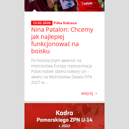
12.02.2026
Piłka Kobieca
Nina Patalon: Chcemy
jak najlepiej
funkcjonować na
boisku
​ Po historycznym awansie na
mistrzostwa Europy reprezentacja
Polski kobiet obiera kolejny cel –
awans na Mistrzostwa Świata FIFA
2027 w ...
więcej