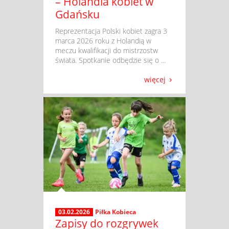
– Holandia kobiet w
Gdańsku
​ Reprezentacja Polski kobiet zagra 3
marca 2026 roku z Holandią w
meczu kwalifikacji do mistrzostw
świata. Spotkanie odbędzie się o ...
więcej
03.02.2026
Piłka Kobieca
Zapisy do rozgrywek