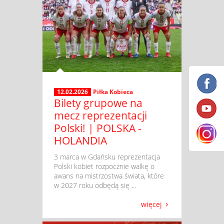
12.02.2026
Piłka Kobieca
Bilety grupowe na
mecz reprezentacji
Polski! | POLSKA -
HOLANDIA
​ 3 marca w Gdańsku reprezentacja
Polski kobiet rozpocznie walkę o
awans na mistrzostwa świata, które
w 2027 roku odbędą się ...
więcej