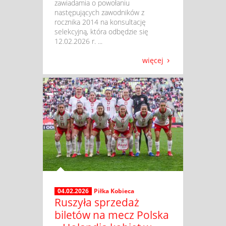
zawiadamia o powołaniu
następujących zawodników z
rocznika 2014 na konsultację
selekcyjną, która odbędzie się
12.02.2026 r. ...
więcej
04.02.2026
Piłka Kobieca
Ruszyła sprzedaż
biletów na mecz Polska