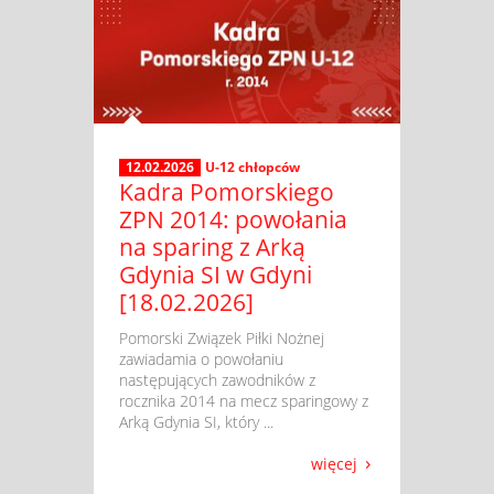
12.02.2026
U-12 chłopców
Kadra Pomorskiego
ZPN 2014: powołania
na sparing z Arką
Gdynia SI w Gdyni
[18.02.2026]
​ Pomorski Związek Piłki Nożnej
zawiadamia o powołaniu
następujących zawodników z
rocznika 2014 na mecz sparingowy z
Arką Gdynia SI, który ...
więcej