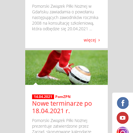
​ Pomorski Związek Piłki Nożnej w
Gdańsku zawiadamia o powołaniu
następujących zawodników rocznika
2008 na konsultację szkoleniową,
która odbędzie się 20.04.2021 ...
więcej
14.04.2021
PomZPN
Nowe terminarze po
18.04.2021 r.
​ Pomorski Związek Piłki Nożnej
prezentuje zatwierdzone przez
Zarząd, skorygowane kalendarze