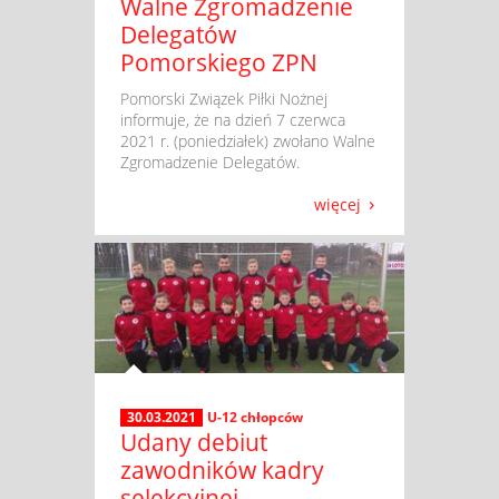
Walne Zgromadzenie
Delegatów
Pomorskiego ZPN
​ Pomorski Związek Piłki Nożnej
informuje, że na dzień 7 czerwca
2021 r. (poniedziałek) zwołano Walne
Zgromadzenie Delegatów.
więcej
30.03.2021
U-12 chłopców
Udany debiut
zawodników kadry
selekcyjnej