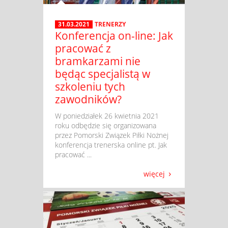
31.03.2021
TRENERZY
Konferencja on-line: Jak
pracować z
bramkarzami nie
będąc specjalistą w
szkoleniu tych
zawodników?
​ W poniedziałek 26 kwietnia 2021
roku odbędzie się organizowana
przez Pomorski Związek Piłki Nożnej
konferencja trenerska online pt. Jak
pracować ...
więcej