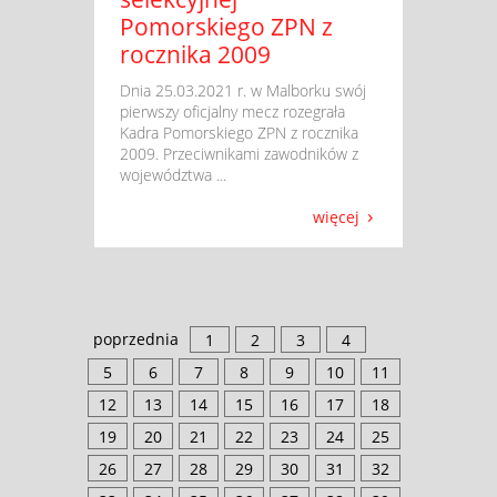
Pomorskiego ZPN z
rocznika 2009
​ Dnia 25.03.2021 r. w Malborku swój
pierwszy oficjalny mecz rozegrała
Kadra Pomorskiego ZPN z rocznika
2009. Przeciwnikami zawodników z
województwa ...
więcej
poprzednia
1
2
3
4
5
6
7
8
9
10
11
12
13
14
15
16
17
18
19
20
21
22
23
24
25
26
27
28
29
30
31
32