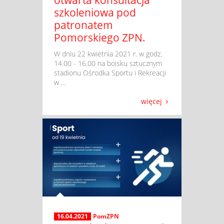
otwarta konsultacja
szkoleniowa pod
patronatem
Pomorskiego ZPN.
​ W dniu 22 kwietnia 2021 r. w godz.
14.00 - 16.00 na boisku sztucznym
stadionu Ośrodka Sportu i Rekreacji
w ...
więcej
16.04.2021
PomZPN