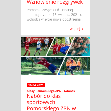
Wznowienie rozgrywek
​ Pomorski Związek Piłki Nożnej
informuje, że od 16 kwietnia 2021 r.
wchodzą w życie nowe obostrzenia.
więcej
16.04.2021
Klasy Pomorskiego ZPN - Gdańsk
Nabór do klas
sportowych
Pomorskiego ZPN w