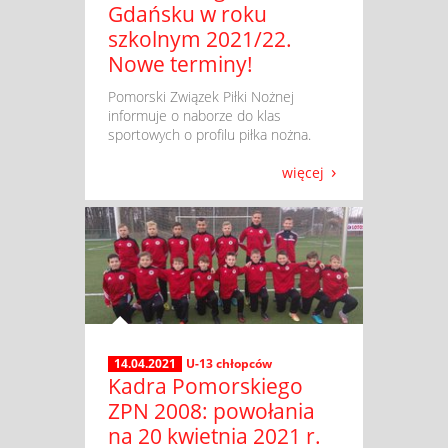
Gdańsku w roku
szkolnym 2021/22.
Nowe terminy!
​ Pomorski Związek Piłki Nożnej
informuje o naborze do klas
sportowych o profilu piłka nożna.
więcej
14.04.2021
U-13 chłopców
Kadra Pomorskiego
ZPN 2008: powołania
na 20 kwietnia 2021 r.