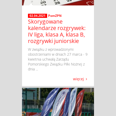
02.04.2021
PomZPN
Skorygowane
kalendarze rozgrywek:
IV liga, klasa A, klasa B,
rozgrywki juniorskie
​ W związku z wprowadzonymi
obostrzeniami w dniach 27 marca - 9
kwietnia uchwałą Zarządu
Pomorskiego Związku Piłki Nożnej z
dnia ...
więcej