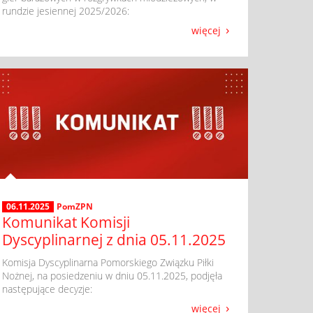
rundzie jesiennej 2025/2026:
więcej
06.11.2025
PomZPN
Komunikat Komisji
Dyscyplinarnej z dnia 05.11.2025
​ Komisja Dyscyplinarna Pomorskiego Związku Piłki
Nożnej, na posiedzeniu w dniu 05.11.2025, podjęła
następujące decyzje:
więcej