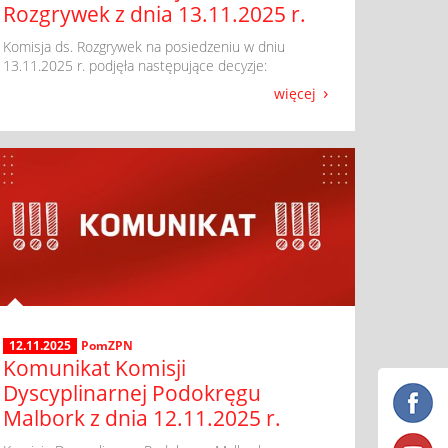
Rozgrywek z dnia 13.11.2025 r.
​ Komisja ds. Rozgrywek na posiedzeniu w dniu
13.11.2025 r. podjęła następujące decyzje:
więcej
12.11.2025
PomZPN
Komunikat Komisji
Dyscyplinarnej Podokręgu
Malbork z dnia 12.11.2025 r.