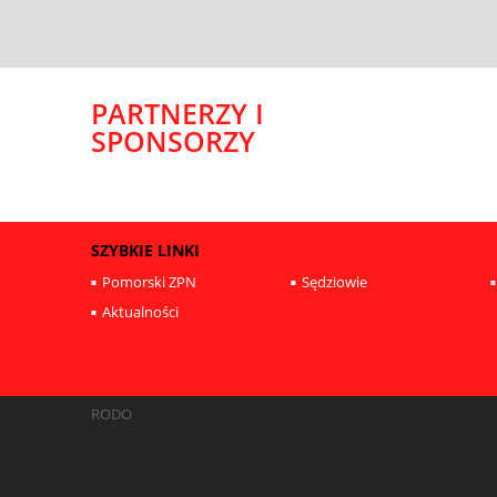
PARTNERZY I
SPONSORZY
SZYBKIE LINKI
Pomorski ZPN
Sędziowie
Aktualności
RODO