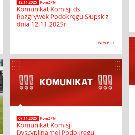
12.11.2025
PomZPN
Komunikat Komisji ds.
Rozgrywek Podokręgu Słupsk z
dnia 12.11.2025r
więcej
07.11.2025
PomZPN
Komunikat Komisji
Dyscyplinarnej Podokręgu