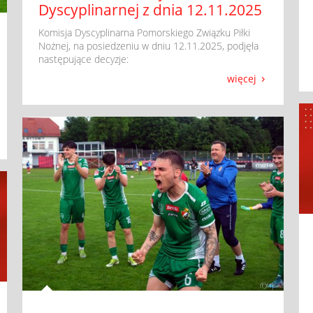
Dyscyplinarnej z dnia 12.11.2025
​ Komisja Dyscyplinarna Pomorskiego Związku Piłki
Nożnej, na posiedzeniu w dniu 12.11.2025, podjęła
następujące decyzje:
więcej