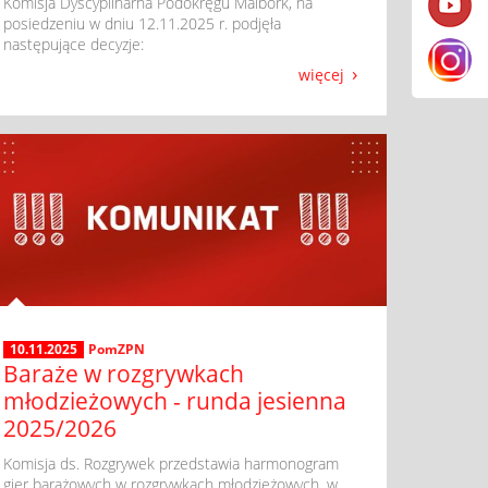
​ Komisja Dyscyplinarna Podokręgu Malbork, na
posiedzeniu w dniu 12.11.2025 r. podjęła
następujące decyzje:
więcej
10.11.2025
PomZPN
Baraże w rozgrywkach
młodzieżowych - runda jesienna
2025/2026
​ Komisja ds. Rozgrywek przedstawia harmonogram
gier barażowych w rozgrywkach młodzieżowych, w