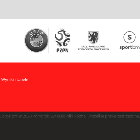
Wyniki i tabele
Copyright © 2020 Pomorski Związek Piłki Nożnej. Wszelkie prawa zastrzeżone