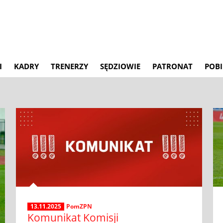
I
KADRY
TRENERZY
SĘDZIOWIE
PATRONAT
POBI
13.11.2025
PomZPN
Komunikat Komisji