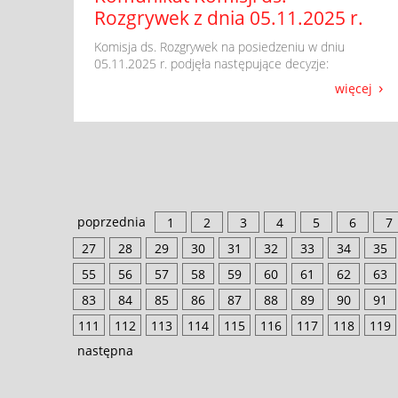
Rozgrywek z dnia 05.11.2025 r.
​ Komisja ds. Rozgrywek na posiedzeniu w dniu
05.11.2025 r. podjęła następujące decyzje:
więcej
poprzednia
1
2
3
4
5
6
7
27
28
29
30
31
32
33
34
35
55
56
57
58
59
60
61
62
63
83
84
85
86
87
88
89
90
91
111
112
113
114
115
116
117
118
119
następna