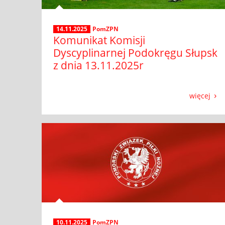
14.11.2025
PomZPN
Komunikat Komisji
Dyscyplinarnej Podokręgu Słupsk
z dnia 13.11.2025r
więcej
10.11.2025
PomZPN