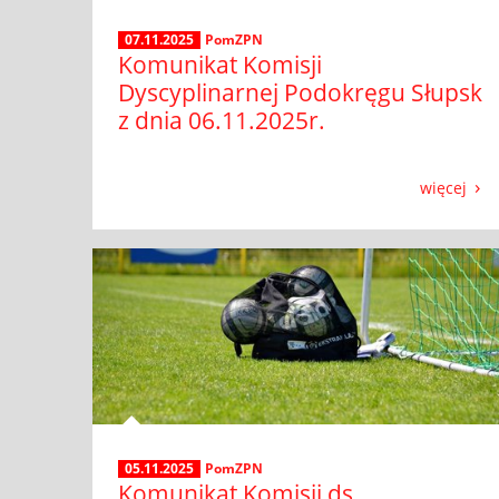
07.11.2025
PomZPN
Komunikat Komisji
Dyscyplinarnej Podokręgu Słupsk
z dnia 06.11.2025r.
więcej
05.11.2025
PomZPN
Komunikat Komisji ds.