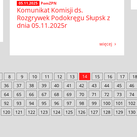
05.11.2025
PomZPN
Komunikat Komisji ds.
Rozgrywek Podokręgu Słupsk z
dnia 05.11.2025r
więcej
14
8
9
10
11
12
13
15
16
17
1
36
37
38
39
40
41
42
43
44
45
46
64
65
66
67
68
69
70
71
72
73
74
92
93
94
95
96
97
98
99
100
101
102
120
121
122
123
124
125
126
127
128
129
130