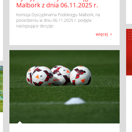
Malbork z dnia 06.11.2025 r.
​ Komisja Dyscyplinarna Podokręgu Malbork, na
posiedzeniu w dniu 06.11.2025 r. podjęła
następujące decyzje:
więcej