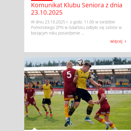
Komunikat Klubu Seniora z dnia
23.10.2025
​ W dniu 23.10.2025 r. o godz. 11.00 w siedzibie
Pomorskiego ZPN w Gdańsku odbyło się szóste w
bieżącym roku posiedzenie ...
więcej