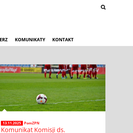
ERZ
KOMUNIKATY
KONTAKT
13.11.2025
PomZPN
Komunikat Komisji ds.