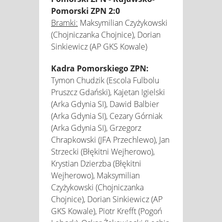
Pomorski ZPN 2:0
Bramki:
Maksymilian Czyżykowski
(Chojniczanka Chojnice), Dorian
Sinkiewicz (AP GKS Kowale)
Kadra Pomorskiego ZPN:
Tymon Chudzik (Escola Fulbolu
Pruszcz Gdański), Kajetan Igielski
(Arka Gdynia SI), Dawid Balbier
(Arka Gdynia SI), Cezary Górniak
(Arka Gdynia SI), Grzegorz
Chrapkowski (JFA Przechlewo), Jan
Strzecki (Błękitni Wejherowo),
Krystian Dzierzba (Błękitni
Wejherowo), Maksymilian
Czyżykowski (Chojniczanka
Chojnice), Dorian Sinkiewicz (AP
GKS Kowale), Piotr Krefft (Pogoń