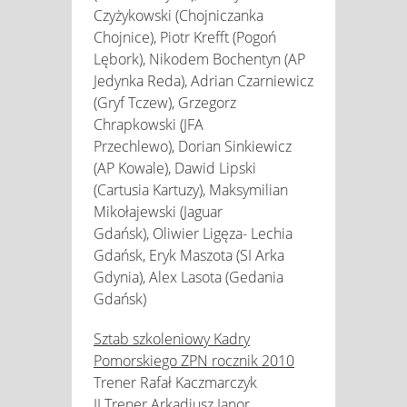
Czyżykowski (Chojniczanka
Chojnice), Piotr Krefft (Pogoń
Lębork), Nikodem Bochentyn (AP
Jedynka Reda), Adrian Czarniewicz
(Gryf Tczew), Grzegorz
Chrapkowski (JFA
Przechlewo), Dorian Sinkiewicz
(AP Kowale), Dawid Lipski
(Cartusia Kartuzy), Maksymilian
Mikołajewski (Jaguar
Gdańsk), Oliwier Ligęza- Lechia
Gdańsk, Eryk Maszota (SI Arka
Gdynia), Alex Lasota (Gedania
Gdańsk)
Sztab szkoleniowy Kadry
Pomorskiego ZPN rocznik 2010
Trener Rafał Kaczmarczyk
II Trener Arkadiusz Janor