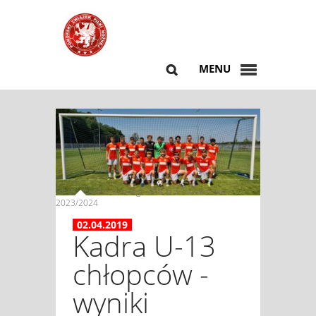
MENU
fot. Kadra Pomorskiego ZPN U-13 w sezonie
2023/2024
02.04.2019
Kadra U-13
chłopców -
wyniki