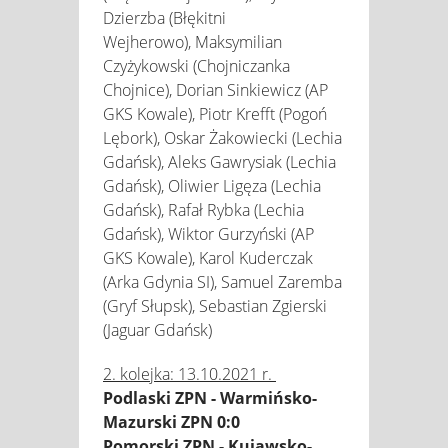
Dzierzba (Błękitni
Wejherowo), Maksymilian
Czyżykowski (Chojniczanka
Chojnice), Dorian Sinkiewicz (AP
GKS Kowale), Piotr Krefft (Pogoń
Lębork), Oskar Żakowiecki (Lechia
Gdańsk), Aleks Gawrysiak (Lechia
Gdańsk), Oliwier Ligęza (Lechia
Gdańsk), Rafał Rybka (Lechia
Gdańsk), Wiktor Gurzyński (AP
GKS Kowale), Karol Kuderczak
(Arka Gdynia SI), Samuel Zaremba
(Gryf Słupsk), Sebastian Zgierski
(Jaguar Gdańsk)
2. kolejka: 13.10.2021 r.
Podlaski ZPN - Warmińsko-
Mazurski ZPN 0:0
Pomorski ZPN - Kujawsko-