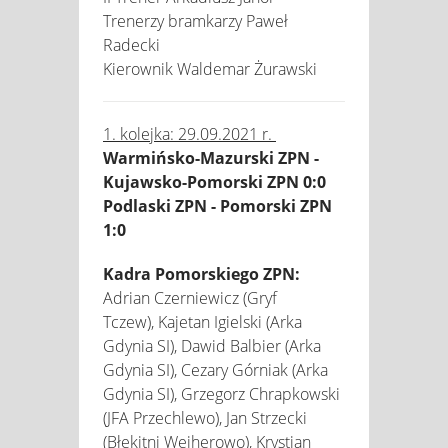
Trenerzy bramkarzy Paweł
Radecki
Kierownik Waldemar Żurawski
1. kolejka: 29.09.2021 r.
Warmińsko-Mazurski ZPN -
Kujawsko-Pomorski ZPN 0:0
Podlaski ZPN - Pomorski ZPN
1:0
Kadra Pomorskiego ZPN:
Adrian Czerniewicz (Gryf
Tczew), Kajetan Igielski (Arka
Gdynia SI), Dawid Balbier (Arka
Gdynia SI), Cezary Górniak (Arka
Gdynia SI), Grzegorz Chrapkowski
(JFA Przechlewo), Jan Strzecki
(Błękitni Wejherowo), Krystian