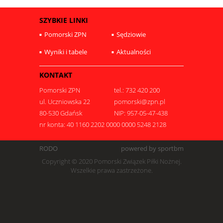
SZYBKIE LINKI
Pomorski ZPN
Sędziowie
Wyniki i tabele
Aktualności
KONTAKT
Pomorski ZPN
tel.: 732 420 200
ul. Uczniowska 22
pomorski@zpn.pl
80-530 Gdańsk
NIP: 957-05-47-438
nr konta: 40 1160 2202 0000 0000 5248 2128
RODO
powered by sportbm
Copyright © 2020 Pomorski Związek Piłki Nożnej.
Wszelkie prawa zastrzeżone.