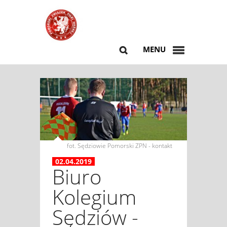
MENU
fot. Sędziowie Pomorski ZPN - kontakt
02.04.2019
Biuro
Kolegium
Sędziów -