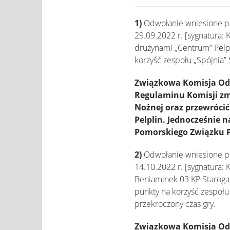
1)
Odwołanie wniesione prz
29.09.2022 r. [sygnatura:
drużynami „Centrum” Pelpli
korzyść zespołu „Spójnia”
Związkowa Komisja Odwo
Regulaminu Komisji zmi
Nożnej oraz przewrócić
Pelplin. Jednocześnie 
Pomorskiego Związku Pi
2)
Odwołanie wniesione prz
14.10.2022 r. [sygnatura:
Beniaminek 03 KP Starogar
punkty na korzyść zespoł
przekroczony czas gry.
Związkowa Komisja Odwo