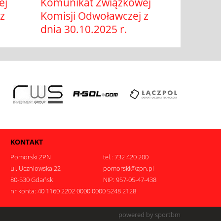
ej
Komunikat Związkowej
z
Komisji Odwoławczej z
dnia 30.10.2025 r.
KONTAKT
Pomorski ZPN
tel.: 732 420 200
ul. Uczniowska 22
pomorski@zpn.pl
80-530 Gdańsk
NIP: 957-05-47-438
nr konta: 40 1160 2202 0000 0000 5248 2128
.
powered by sportbm