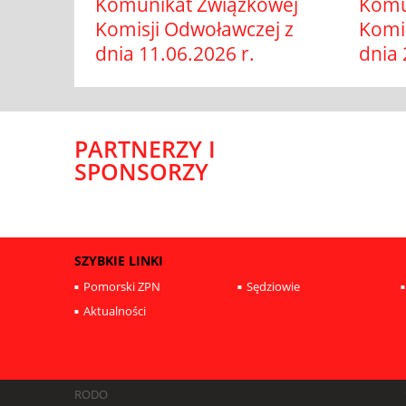
Komunikat Związkowej
Komu
Komisji Odwoławczej z
Komi
dnia 11.06.2026 r.
dnia 
PARTNERZY I
SPONSORZY
SZYBKIE LINKI
Pomorski ZPN
Sędziowie
Aktualności
RODO