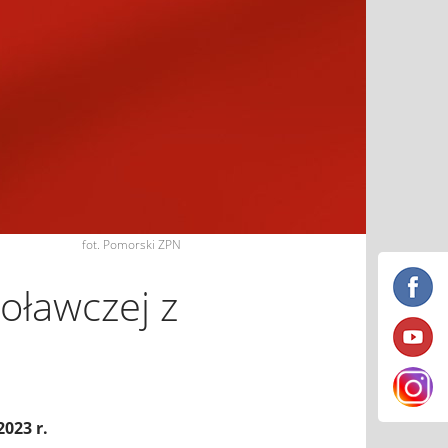
fot. Pomorski ZPN
oławczej z
023 r.