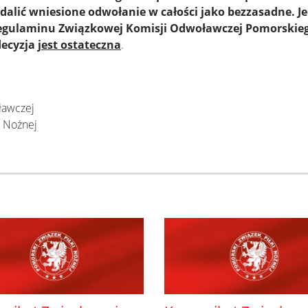
alić wniesione odwołanie w całości jako bezzasadne. J
 Regulaminu Związkowej Komisji Odwoławczej Pomorski
decyzja
jest ostateczna
.
ławczej
i Nożnej