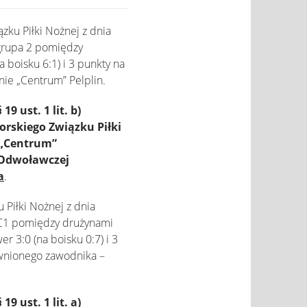
zku Piłki Nożnej z dnia
 grupa 2 pomiędzy
a boisku 6:1) i 3 punkty na
nie „Centrum” Pelplin.
ust. 1 lit. b)
rskiego Związku Piłki
S „Centrum”
i Odwoławczej
a
.
Piłki Nożnej z dnia
LWC1 pomiędzy drużynami
 3:0 (na boisku 0:7) i 3
awnionego zawodnika –
ust. 1 lit. a)