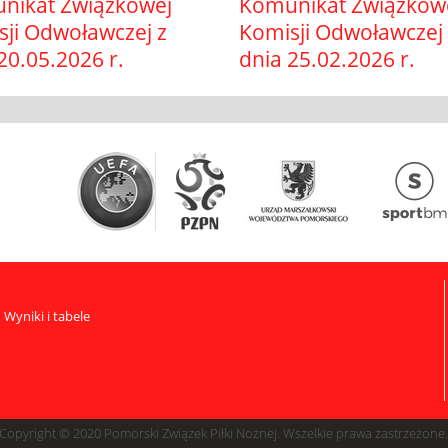
nikat Związkowej
Komunikat Związkow
sji Odwoławczej z
Komisji Odwoławczej 
20.05.2026 r.
dnia 25.02.2026 r.
Wyniki i tabele
Copyright © 2020 Pomorski Związek Piłki Nożnej. Wszelkie prawa zastrzeżone