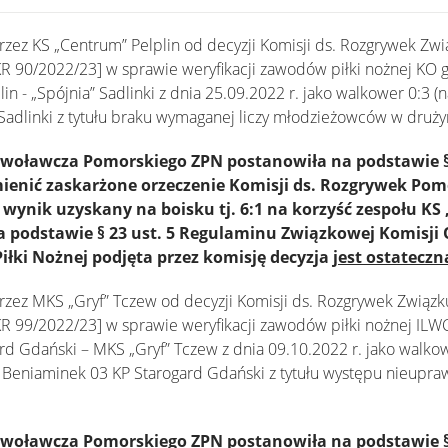
ez KS „Centrum” Pelplin od decyzji Komisji ds. Rozgrywek Zwią
 KR 90/2022/23] w sprawie weryfikacji zawodów piłki nożnej KO
n - „Spójnia” Sadlinki z dnia 25.09.2022 r. jako walkower 0:3 (n
 Sadlinki z tytułu braku wymaganej liczy młodzieżowców w druży
ławcza Pomorskiego ZPN postanowiła na podstawie § 19 
enić zaskarżone orzeczenie Komisji ds. Rozgrywek Pomo
 wynik uzyskany na boisku tj. 6:1 na korzyść zespołu K
na podstawie § 23 ust. 5 Regulaminu Związkowej Komisj
łki Nożnej podjęta przez komisję decyzja
jest ostateczn
ez MKS „Gryf” Tczew od decyzji Komisji ds. Rozgrywek Związku 
 KR 99/2022/23] w sprawie weryfikacji zawodów piłki nożnej I
d Gdański – MKS „Gryf” Tczew z dnia 09.10.2022 r. jako walkower
u Beniaminek 03 KP Starogard Gdański z tytułu występu nieupr
ławcza Pomorskiego ZPN postanowiła na podstawie § 19 