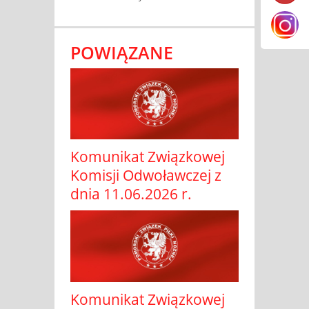
POWIĄZANE
Komunikat Związkowej
Komisji Odwoławczej z
dnia 11.06.2026 r.
Komunikat Związkowej