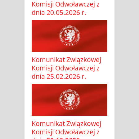
Komisji Odwoławczej z
dnia 20.05.2026 r.
Komunikat Związkowej
Komisji Odwoławczej z
dnia 25.02.2026 r.
Komunikat Związkowej
Komisji Odwoławczej z