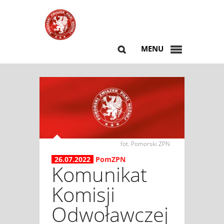
MENU
fot. Pomorski ZPN
26.07.2022
PomZPN
Komunikat
Komisji
Odwoławczej