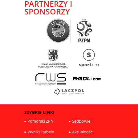
PARTNERZY I
SPONSORZY
SZYBKIE LINKI
Pomorski ZPN
Sędziowie
Wyniki i tabele
Aktualności